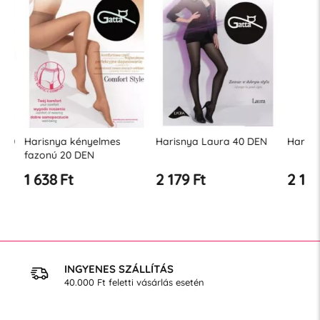
0
Harisnya kényelmes
Harisnya Laura 40 DEN
Harisnya
fazonú 20 DEN
1 638 Ft
2 179 Ft
2 179 
INGYENES SZÁLLÍTÁS
40.000 Ft feletti vásárlás esetén