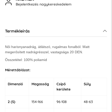
Bejelentkezés nagykereskedelem
Termékleírás
Női harisnyanadrág, átlátszó, rugalmas fonalból.
Matt
megerősített nadrágrésszel, vastagsága 20 DEN.
Összetétel: 100% poliamid
Mérettáblázat:
Dimenzió
Magasság
Csípő
Súly
kerülete
2 (S)
154-166
96-108
48-63