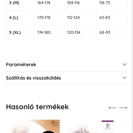
3 (M)
164-174
104-116
58-73
4 (L)
170-178
112-124
63-83
5 (XL)
174-180
120-134
68-93
Paraméterek
Szállítás és visszaküldés
Hasonló termékek