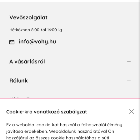
Vevőszolgálat
Hétköznap 8:00-tól 16:00-ig
info@vohy.hu
A vásárlásról
Rólunk
Hírlevél
Cookie-kra vonatkozó szabályzat
Ez a weboldal cookie-kat használ a felhasználói élmény
Hozzájárulok a személyes adatok marketing célú kezeléséhez.
javítása érdekében. Weboldalunk használatával Ön
Személyes adatok védelmére vonatkozó szabályzat
.
hozzájárul az összes cookie használatához a süti