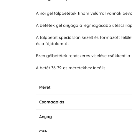
A női gél talpbetétek finom velúrral vannak bev
A betétek gél anyaga a legmagasabb ütéscsillap
A talpbetét speciálisan kezelt és formázott felü
és a fájdalomtól.
Ezen gélbetétek rendszeres viselése csökkenti a l
A betét 36-39-es méretekhez ideális.
Méret
Csomagolás
Anyag
Cikk