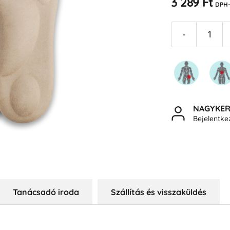
3 289 Ft
DPH-
-
NAGYKE
Bejelentk
Tanácsadó iroda
Szállítás és visszaküldés