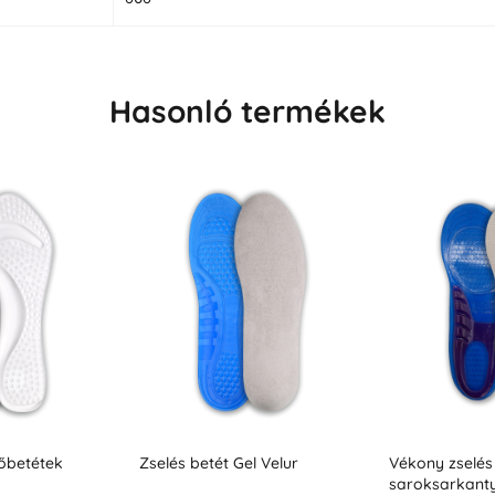
Hasonló termékek
Új
l Velur
Vékony zselés betétek a
Gél talpbetét 
saroksarkantyúhoz