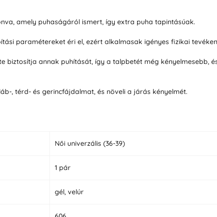
onva, amely puhaságáról ismert, így extra puha tapintásúak.
ítási paramétereket éri el, ezért alkalmasak igényes fizikai tevé
lete biztosítja annak puhítását, így a talpbetét még kényelmesebb, é
áb-, térd- és gerincfájdalmat, és növeli a járás kényelmét.
Női univerzális (36-39)
1 pár
gél, velúr
606