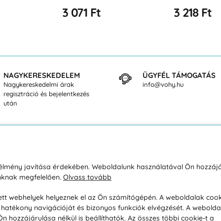
3 218 Ft
3 218 Ft
NAGYKERESKEDELEM
ÜGYFÉL TÁMOGATÁS
Nagykereskedelmi árak
info@vohy.hu
regisztráció és bejelentkezés
után
sárlásról
Rólunk
i élmény javítása érdekében. Weboldalunk használatával Ön hozzájá
unknak megfelelően.
Olvass tovább
áció / Áru visszaküldése
Kapcsolatok
ás és fizetés
Társaságról
esett webhelyek helyeznek el az Ön számítógépén. A weboldalak cook
hatékony navigációját és bizonyos funkciók elvégzését. A webolda
feltételek
Magánélet
hozzájárulása nélkül is beállíthatók. Az összes többi cookie-t a