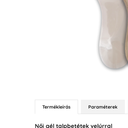
Termékleírás
Paraméterek
Női gél talpbetétek velúrral