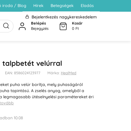
 iroda / Blog
Hírek
Betegségek
Eladás
Bejelentkezés nagykereskedelem
Belépés
Kosár
Bejegyzés
0 Ft
 talpbetét velúrral
EAN: 8586024123977
Márka:
HealMed
teket puha velúr borítja, mely puhaságáról
 puha tapintású. A zselés anyag, amelyből a
, a legmagasabb ütéselnyelési paramétereket éri
 tovább
adban 10.08