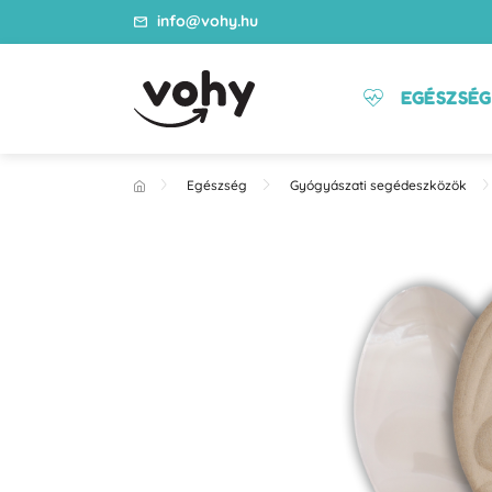
info@vohy.hu
EGÉSZSÉG
Egészség
Gyógyászati segédeszközök