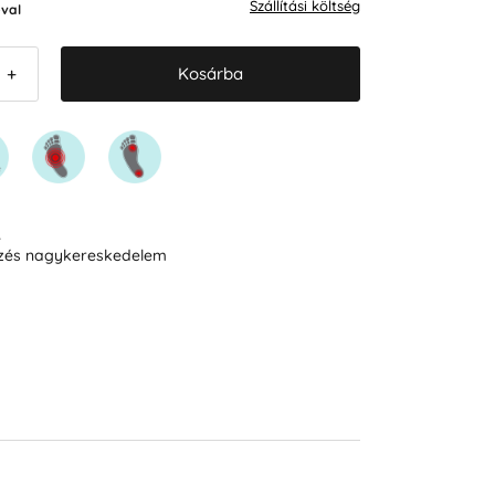
Szállítási költség
val
Kosárba
+
R
ezés nagykereskedelem