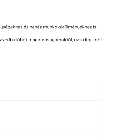
kenységekhez és nehéz munkakörülményekhez is.
s védi a lábat a nyomásnyomoktól, az irritációtól