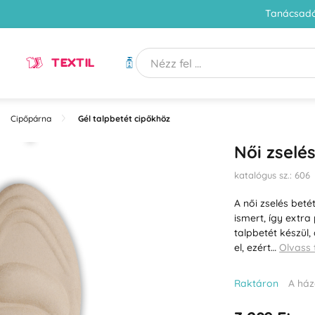
Tanácsadó
TEXTIL
HIGIÉNIA
Cipőpárna
Gél talpbetét cipőkhöz
Női zselés
katalógus sz.: 606
A női zselés beté
ismert, így extra
talpbetét készül
el, ezért…
Olvass
Raktáron
A ház