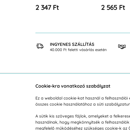
2 565 Ft
3 071 Ft
 VÁSÁRLÁS
INGYENES SZÁLLÍTÁS
osan
40.000 Ft feletti vásárlás esetén
Cookie-kra vonatkozó szabályzat
Vevőszolgálat
A vá
Ez a weboldal cookie-kat használ a felhasználó
összes cookie használatához a süti szabályzat
Hétköznap 8:00-tól 16:00-ig
Reklam
info@vohy.hu
Szállít
A sütik kis szöveges fájlok, amelyeket a felker
használnak, hogy megkönnyítsék a felhasználók 
Üzleti 
megfelelő működéséhez szükséges cookie-k az Ön 