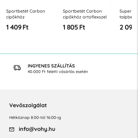
Sportbetét Carbon
Sportbetét Carbon
Super Sp
cipőkhöz
cipőkhöz ortoflexszel
talpbeté
1 409 Ft
1 805 Ft
2 098 
INGYENES SZÁLLÍTÁS
40.000 Ft feletti vásárlás esetén
Vevőszolgálat
Hétköznap 8:00-tól 16:00-ig
info@vohy.hu