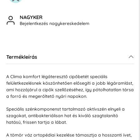
NAGYKER
Bejelentkezés nagykereskedelem
Termékleírás
A Clima komfort légáteresztő cipőbetét speciális
felületkezelésnek köszönhetően elősegíti a jobb légáramlást,
ami hozzájárul a cipők szellőzéséhez, így pótolhatatlan társa
a forró és megerőltető nyári napokon.
Speciális szénkomponenst tartalmazó aktívszén elnyeli a
szagokat, antibakteriálisan hat és kiváló szagtalanító
hatású, frissen tartja a lábat.
A tömör váz ortopédiai kezelése támasztja a hosszanti ívet,