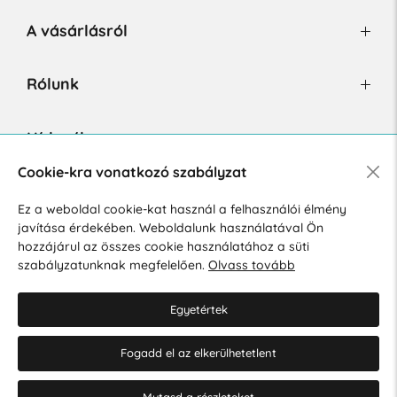
A vásárlásról
Rólunk
Hírlevél
Cookie-kra vonatkozó szabályzat
Ez a weboldal cookie-kat használ a felhasználói élmény
Hozzájárulok a személyes adatok marketing célú kezeléséhez.
javítása érdekében. Weboldalunk használatával Ön
Személyes adatok védelmére vonatkozó szabályzat
.
hozzájárul az összes cookie használatához a süti
szabályzatunknak megfelelően.
Olvass tovább
Egyetértek
Fogadd el az elkerülhetetlent
© 2026 Hesty s.r.o.
Cookie-beállítások szerkesztése
Mutasd a részleteket