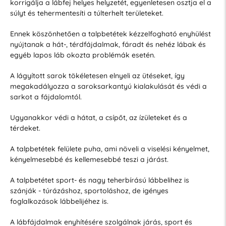
korrigálja a lábfej helyes helyzetét, egyenletesen osztja el a
súlyt és tehermentesíti a túlterhelt területeket.
Ennek köszönhetően a talpbetétek kézzelfogható enyhülést
nyújtanak a hát-, térdfájdalmak, fáradt és nehéz lábak és
egyéb lapos láb okozta problémák esetén.
A lágyított sarok tökéletesen elnyeli az ütéseket, így
megakadályozza a saroksarkantyú kialakulását és védi a
sarkot a fájdalomtól.
Ugyanakkor védi a hátat, a csípőt, az ízületeket és a
térdeket.
A talpbetétek felülete puha, ami növeli a viselési kényelmet,
kényelmesebbé és kellemesebbé teszi a járást.
A talpbetétet sport- és nagy teherbírású lábbelihez is
szánják - túrázáshoz, sportoláshoz, de igényes
foglalkozások lábbelijéhez is.
A lábfájdalmak enyhítésére szolgálnak járás, sport és