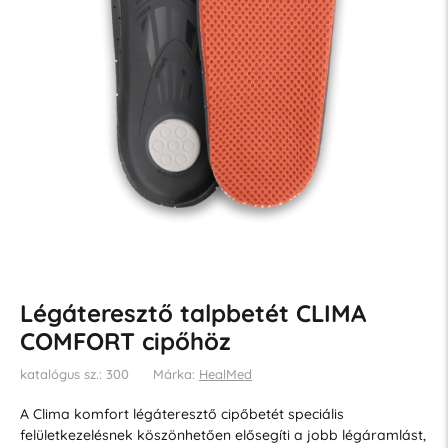
Légáteresztő talpbetét CLIMA
COMFORT cipőhöz
katalógus sz.: 300
Márka:
HealMed
A Clima komfort légáteresztő cipőbetét speciális
felületkezelésnek köszönhetően elősegíti a jobb légáramlást,