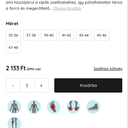
ami hozzájárul a cipők szellőzéséhez, így pótolhatatlan társa
a forró és megerőltető…
Olvass tovább
Méret
35-36
37-38
39-40
41-42
43-44
45-46
47-48
2 133 Ft
Szállítási költség
DPH-val
Kosárba
-
+