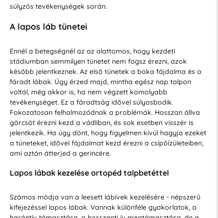
súlyzós tevékenységek során.
A lapos láb tünetei
Ennél a betegségnél az az alattomos, hogy kezdeti
stádiumban semmilyen tünetet nem fogsz érezni, azok
később jelentkeznek. Az első tünetek a boka fájdalma és a
fáradt lábak. Úgy érzed majd, mintha egész nap talpon
voltál, még akkor is, ha nem végzett komolyabb
tevékenységet. Ez a fáradtság idővel súlyosbodik.
Fokozatosan felhalmozódnak a problémák. Hosszan állva
görcsöt érezni kezd a vádliban, és sok esetben visszér is
jelentkezik. Ha úgy dönt, hogy figyelmen kívül hagyja ezeket
a tüneteket, idővel fájdalmat kezd érezni a csípőízületeiben,
ami aztán átterjed a gerincére.
Lapos lábak kezelése ortopéd talpbetéttel
Számos módja van a leesett lábívek kezelésére - népszerű
kifejezéssel lapos lábak. Vannak különféle gyakorlatok, a
harántív támasztása, a hosszanti ív megtámasztása, de a