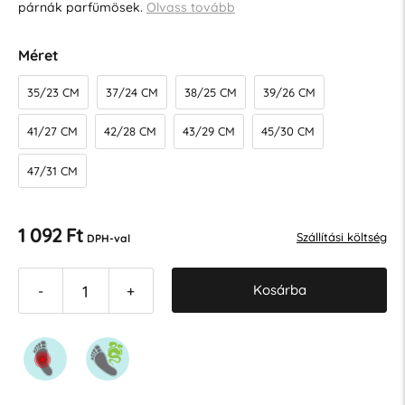
párnák parfümösek.
Olvass tovább
Méret
35/23 CM
37/24 CM
38/25 CM
39/26 CM
41/27 CM
42/28 CM
43/29 CM
45/30 CM
47/31 CM
1 092 Ft
Szállítási költség
DPH-val
Kosárba
-
+