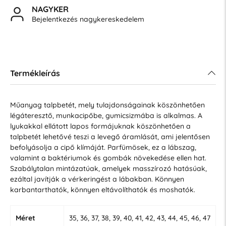
NAGYKER
Bejelentkezés nagykereskedelem
Termékleírás
Műanyag talpbetét, mely tulajdonságainak köszönhetően
légáteresztő, munkacipőbe, gumicsizmába is alkalmas. A
lyukakkal ellátott lapos formájuknak köszönhetően a
talpbetét lehetővé teszi a levegő áramlását, ami jelentősen
befolyásolja a cipő klímáját. Parfümösek, ez a lábszag,
valamint a baktériumok és gombák növekedése ellen hat.
Szabálytalan mintázatúak, amelyek masszírozó hatásúak,
ezáltal javítják a vérkeringést a lábakban. Könnyen
karbantarthatók, könnyen eltávolíthatók és moshatók.
Méret
35, 36, 37, 38, 39, 40, 41, 42, 43, 44, 45, 46, 47