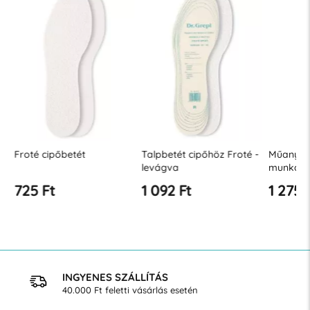
Froté cipőbetét
Talpbetét cipőhöz Froté -
Műanyag
levágva
munkaci
725 Ft
1 092 Ft
1 275 
INGYENES SZÁLLÍTÁS
40.000 Ft feletti vásárlás esetén