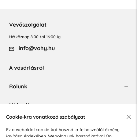
Vevőszolgálat
Hétköznap 8:00-tól 16:00-ig
info@vohy.hu
A vásárlásról
Rólunk
Hírlevél
Cookie-kra vonatkozó szabályzat
Ez a weboldal cookie-kat használ a felhasználói élmény
Hozzájárulok a személyes adatok marketing célú kezeléséhez.
javítása érdekében. Weboldalunk használatával Ön