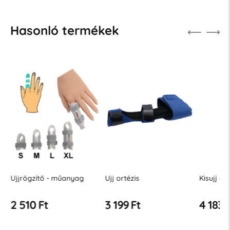
Hasonló termékek
Ujjrögzítő - műanyag
Ujj ortézis
Kisujj or
2 510 Ft
3 199 Ft
4 183 