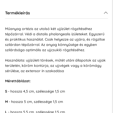
Termékleírás
Műanyag ortézis az utolsó két ujjízület rögzítéséhez
tépőzárral. Védi a distalis phalangealis ízületeket. Egyszerű
és praktikus használat. Csak helyezze az ujjára, és rögzítse
szilárdan tépőzárral. Az anyag könnyűsége és egyben
szilárdsága optimális az ujjcsukló rögzítéséhez.
Használata: ujjízületi törések, műtét utáni állapotok az ujjak
területén, köröm kontúrja, az ujjvégek vagy a körömágy
sérülése, az extensor ín szakadása
Mérettáblázat:
S
- hossza 4,5 cm, szélessége 1,5 cm
M
- hossza 5 cm, szélessége 1,5 cm
L
- hossza 5,5 cm, szélessége 1,5 cm