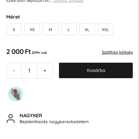
szilárdan tépőzárral.…
Olvass tovább
Méret
S
XS
M
L
XL
XXL
2 000 Ft
Szállítási költség
DPH-val
Kosárba
-
+
NAGYKER
Bejelentkezés nagykereskedelem