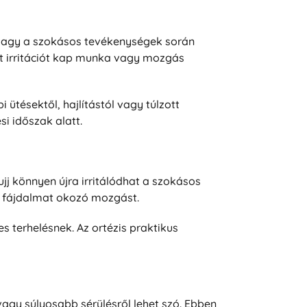
, vagy a szokásos tevékenységek során
smét irritációt kap munka vagy mozgás
ütésektől, hajlítástól vagy túlzott
si időszak alatt.
jj könnyen újra irritálódhat a szokásos
 a fájdalmat okozó mozgást.
s terhelésnek. Az ortézis praktikus
agy súlyosabb sérülésről lehet szó. Ebben