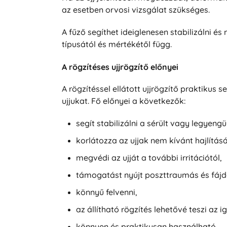
az esetben orvosi vizsgálat szükséges.
A fűző segíthet ideiglenesen stabilizálni és
típusától és mértékétől függ.
A rögzítéses ujjrögzítő előnyei
A rögzítéssel ellátott ujjrögzítő praktikus 
ujjukat. Fő előnyei a következők:
segít stabilizálni a sérült vagy legyengül
korlátozza az ujjak nem kívánt hajlításá
megvédi az ujját a további irritációtól,
támogatást nyújt poszttraumás és fáj
könnyű felvenni,
az állítható rögzítés lehetővé teszi az i
könnyen és praktikusan használható,