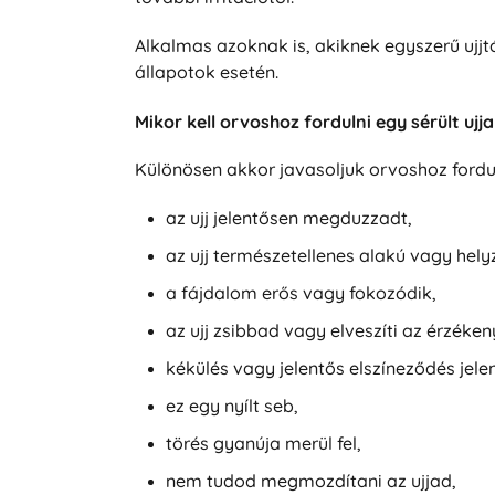
Alkalmas azoknak is, akiknek egyszerű ujj
állapotok esetén.
Mikor kell orvoshoz fordulni egy sérült ujja
Különösen akkor javasoljuk orvoshoz fordul
az ujj jelentősen megduzzadt,
az ujj természetellenes alakú vagy hely
a fájdalom erős vagy fokozódik,
az ujj zsibbad vagy elveszíti az érzéken
kékülés vagy jelentős elszíneződés jele
ez egy nyílt seb,
törés gyanúja merül fel,
nem tudod megmozdítani az ujjad,