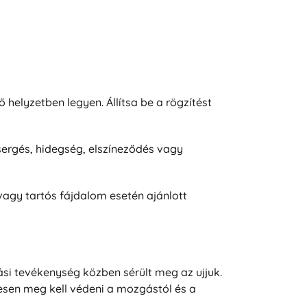
ő helyzetben legyen. Állítsa be a rögzítést
zsergés, hidegség, elszíneződés vagy
vagy tartós fájdalom esetén ajánlott
ási tevékenység közben sérült meg az ujjuk.
nesen meg kell védeni a mozgástól és a