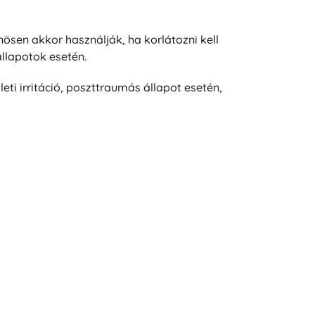
nösen akkor használják, ha korlátozni kell
állapotok esetén.
eti irritáció, poszttraumás állapot esetén,