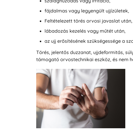
szalaghúzódás vagy irritáció,
fájdalmas vagy legyengült ujjízületek,
Feltételezett törés orvosi javaslat után,
lábadozás kezelés vagy műtét után,
az ujj erősítésének szükségessége a s
Törés, jelentős duzzanat, ujjdeformitás, súl
támogató orvostechnikai eszköz, és nem hel