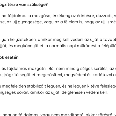
rögzítésre van szüksége?
ég, ha fájdalmas a mozgása, érzékeny az érintésre, duzzadt
zése, az ujj gyengesége, vagy az a félelem is, hogy az ujj i
an helyzetekben, amikor meg kell védeni az ujját a további 
ujját, és megkönnyítheti a normális napi működést a felépülé
tok esetén
 és fájdalmas mozgatni. Bár nem mindig súlyos sérülés, az u
t ujjrögzítő segíthet megerősíteni, megvédeni és korlátozni
megfelelően stabilizált legyen, és ne legyen kitéve feleslege
ségek során, amikor az ujjat ideiglenesen védeni kell.
t, nagyon fájdalmas, vagy nem mozdítható, akkor törésről v