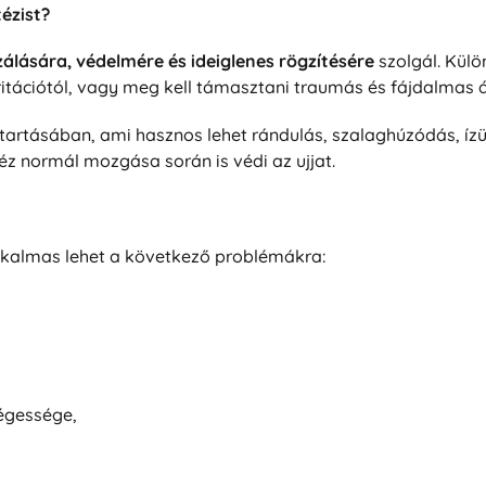
tézist?
lizálására, védelmére és ideiglenes rögzítésére
szolgál. Külö
irritációtól, vagy meg kell támasztani traumás és fájdalmas 
n tartásában, ami hasznos lehet rándulás, szalaghúzódás, ízül
éz normál mozgása során is védi az ujjat.
 alkalmas lehet a következő problémákra:
ségessége,