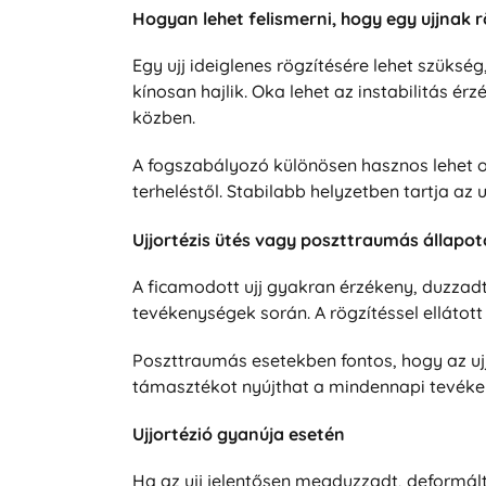
Hogyan lehet felismerni, hogy egy ujjnak 
Egy ujj ideiglenes rögzítésére lehet szüks
kínosan hajlik. Oka lehet az instabilitás ér
közben.
A fogszabályozó különösen hasznos lehet oly
terheléstől. Stabilabb helyzetben tartja az 
Ujjortézis ütés vagy poszttraumás állapo
A ficamodott ujj gyakran érzékeny, duzzadt
tevékenységek során. A rögzítéssel ellátot
Poszttraumás esetekben fontos, hogy az ujj 
támasztékot nyújthat a mindennapi tevékeny
Ujjortézió gyanúja esetén
Ha az ujj jelentősen megduzzadt, deformál