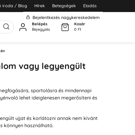
 iroda / Blog
Hírek
Betegségek
Eladás
Bejelentkezés nagykereskedelem
Belépés
Kosár
Bejegyzés
0 Ft
tén
jdalom vagy legyengült
k megfogására, sportolásra és mindennapi
yénvaló lehet ideiglenesen megerősíteni és
yengült ujjat és korlátozni annak nem kívánt
és könnyen használható.