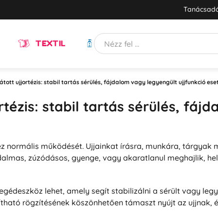
Tanácsadó
TEXTIL
HIGIÉNIA
látott ujjortézis: stabil tartás sérülés, fájdalom vagy legyengült ujjfunkció ese
ortézis: stabil tartás sérülés, fá
 kéz normális működését. Ujjainkat írásra, munkára, tárgya
dalmas, zúzódásos, gyenge, vagy akaratlanul meghajlik, hel
egédeszköz lehet, amely segít stabilizálni a sérült vagy leg
ítható rögzítésének köszönhetően támaszt nyújt az ujjnak, 