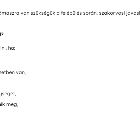
támaszra van szükségük a felépülés során, szakorvosi java
l?
ni, ha:
zetben van,
ységét,
nik meg,