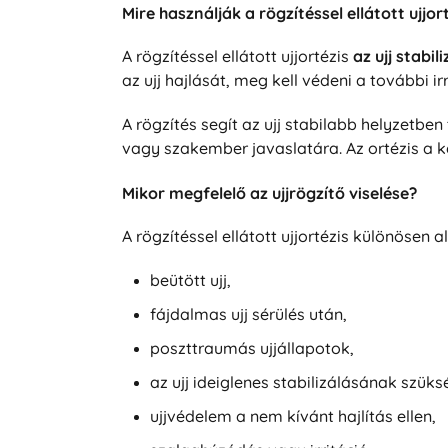
Mire használják a rögzítéssel ellátott ujjor
A rögzítéssel ellátott ujjortézis
az ujj stabi
az ujj hajlását, meg kell védeni a további 
A rögzítés segít az ujj stabilabb helyzetbe
vagy szakember javaslatára. Az ortézis a k
Mikor megfelelő az ujjrögzítő viselése?
A rögzítéssel ellátott ujjortézis különösen
beütött ujj,
fájdalmas ujj sérülés után,
poszttraumás ujjállapotok,
az ujj ideiglenes stabilizálásának szük
ujjvédelem a nem kívánt hajlítás ellen,