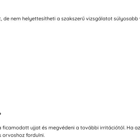
, de nem helyettesítheti a szakszerű vizsgálatot súlyosabb 
?
 a ficamodott ujjat és megvédeni a további irritációtól. Ha a
orvoshoz fordulni.