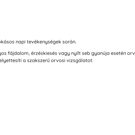
zokásos napi tevékenységek során.
yos fájdalom, érzéskiesés vagy nyílt seb gyanúja esetén orvo
yettesíti a szakszerű orvosi vizsgálatot.