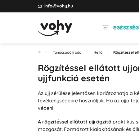
info@vohy.hu
EGÉSZSÉG
Tanácsadó iroda
Helló
Rögzítéssel el
Rögzítéssel ellátott ujj
ujjfunkció esetén
Az ujj sérülése jelentősen korlátozhatja a
tevékenységekre használjuk. Ha az ujja fáj
védeni.
A rögzítéssel ellátott ujjrögzítő
praktikus s
mozgását. Formázott kialakításának és áll