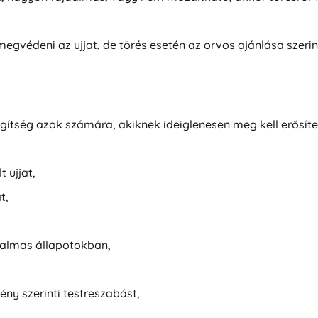
 megvédeni az ujjat, de törés esetén az orvos ajánlása szerint
segítség azok számára, akiknek ideiglenesen meg kell erősíte
t ujjat,
t,
dalmas állapotokban,
gény szerinti testreszabást,