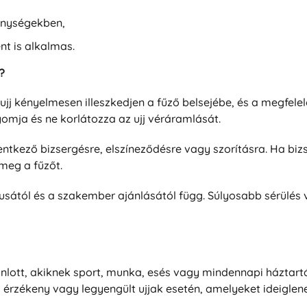
enységekben,
t is alkalmas.
?
 ujj kényelmesen illeszkedjen a fűző belsejébe, és a megfelel
yomja és ne korlátozza az ujj véráramlását.
elentkező bizsergésre, elszíneződésre vagy szorításra. Ha bi
 meg a fűzőt.
pusától és a szakember ajánlásától függ. Súlyosabb sérülés 
jánlott, akiknek sport, munka, esés vagy mindennapi háztart
, érzékeny vagy legyengült ujjak esetén, amelyeket ideigle