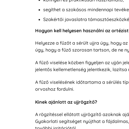
segíthet a szokásos mindennapi tevék
Szakértői javaslatra támasztóeszközkén
Hogyan kell helyesen használni az ortézist
Helyezze a fűzőt a sérült ujjra úgy, hogy az
úgy, hogy a fűző szorosan tartson, de ne n
A fűző viselése közben figyeljen az ujján j
jelentős kellemetlenség jelentkezik, lazítsa
A fűző viselésének időtartama a sérülés tí
orvoshoz fordulni.
Kinek ajánlott az ujjrögzítő?
A rögzítéssel ellátott ujjrögzítő azoknak a
Gyakorlati segítséget nyújthat a fájdalmas
további irritációtól.