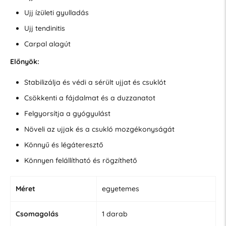
Ujj ízületi gyulladás
Ujj tendinitis
Carpal alagút
Előnyök:
Stabilizálja és védi a sérült ujjat és csuklót
Csökkenti a fájdalmat és a duzzanatot
Felgyorsítja a gyógyulást
Növeli az ujjak és a csukló mozgékonyságát
Könnyű és légáteresztő
Könnyen felállítható és rögzíthető
Méret
egyetemes
Csomagolás
1 darab