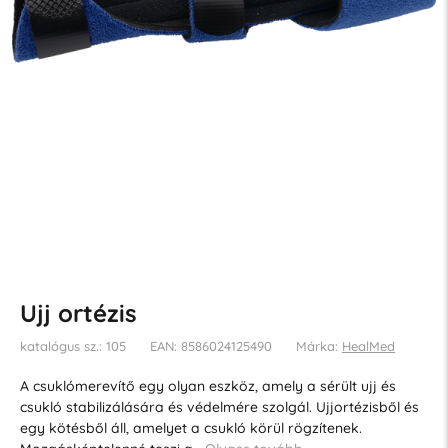
Ujj ortézis
katalógus sz.: 105
EAN: 8586024125490
Márka:
HealMed
A csuklómerevítő egy olyan eszköz, amely a sérült ujj és
csukló stabilizálására és védelmére szolgál. Ujjortézisből és
egy kötésből áll, amelyet a csukló körül rögzítenek.