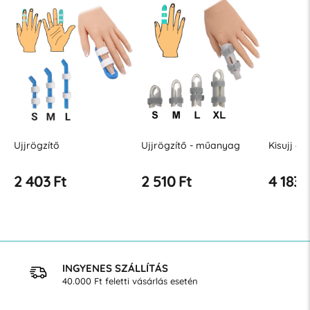
Ujjrögzítő
Ujjrögzítő - műanyag
Kisujj or
2 403 Ft
2 510 Ft
4 183 
INGYENES SZÁLLÍTÁS
40.000 Ft feletti vásárlás esetén