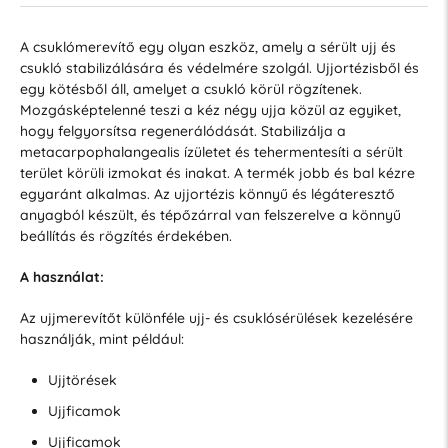
A csuklómerevítő egy olyan eszköz, amely a sérült ujj és
csukló stabilizálására és védelmére szolgál. Ujjortézisből és
egy kötésből áll, amelyet a csukló körül rögzítenek.
Mozgásképtelenné teszi a kéz négy ujja közül az egyiket,
hogy felgyorsítsa regenerálódását. Stabilizálja a
metacarpophalangealis ízületet és tehermentesíti a sérült
terület körüli izmokat és inakat. A termék jobb és bal kézre
egyaránt alkalmas. Az ujjortézis könnyű és légáteresztő
anyagból készült, és tépőzárral van felszerelve a könnyű
beállítás és rögzítés érdekében.
A használat:
Az ujjmerevítőt különféle ujj- és csuklósérülések kezelésére
használják, mint például:
Ujjtörések
Ujjficamok
Ujjficamok