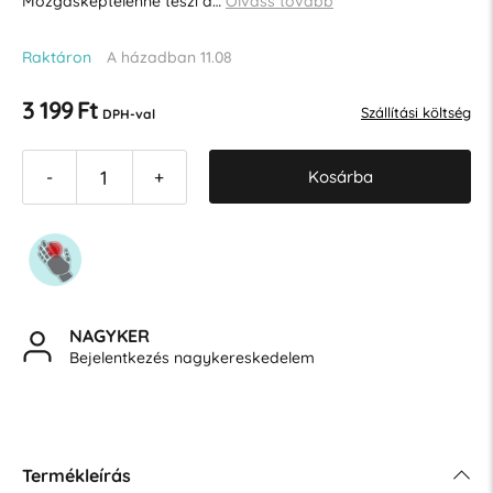
Mozgásképtelenné teszi a…
Olvass tovább
Raktáron
A házadban 11.08
3 199 Ft
Szállítási költség
DPH-val
Kosárba
-
+
NAGYKER
Bejelentkezés nagykereskedelem
Termékleírás