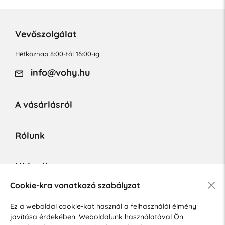
Vevőszolgálat
Hétköznap 8:00-tól 16:00-ig
info@vohy.hu
A vásárlásról
Rólunk
Hírlevél
Cookie-kra vonatkozó szabályzat
Ez a weboldal cookie-kat használ a felhasználói élmény
Hozzájárulok a személyes adatok marketing célú kezeléséhez.
javítása érdekében. Weboldalunk használatával Ön
Személyes adatok védelmére vonatkozó szabályzat
.