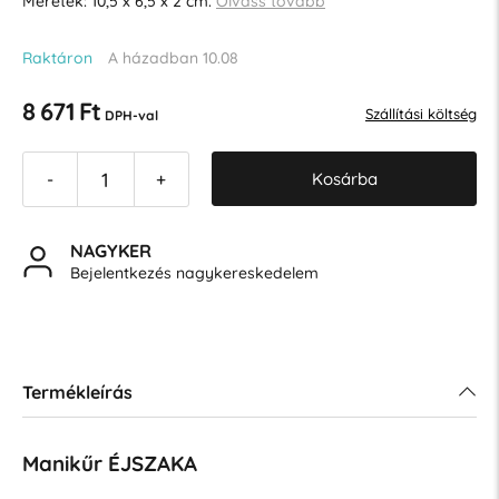
Méretek: 10,5 x 6,5 x 2 cm.
Olvass tovább
Raktáron
A házadban 10.08
8 671 Ft
Szállítási költség
DPH-val
Kosárba
-
+
NAGYKER
Bejelentkezés nagykereskedelem
Termékleírás
Manikűr ÉJSZAKA