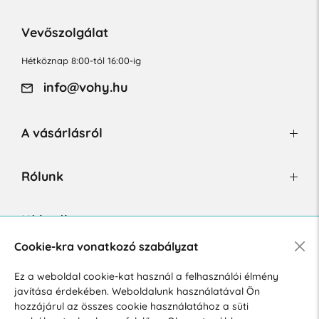
Vevőszolgálat
Hétköznap 8:00-tól 16:00-ig
info@vohy.hu
A vásárlásról
Rólunk
Hírlevél
Cookie-kra vonatkozó szabályzat
Ez a weboldal cookie-kat használ a felhasználói élmény
Hozzájárulok a személyes adatok marketing célú kezeléséhez.
javítása érdekében. Weboldalunk használatával Ön
Személyes adatok védelmére vonatkozó szabályzat
.
hozzájárul az összes cookie használatához a süti