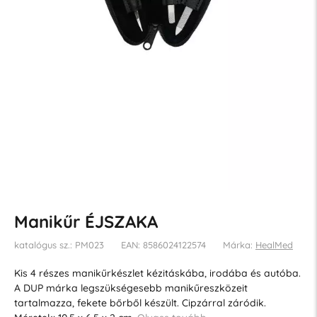
Manikűr ÉJSZAKA
katalógus sz.: PM023
EAN: 8586024122574
Márka:
HealMed
Kis 4 részes manikűrkészlet kézitáskába, irodába és autóba.
A DUP márka legszükségesebb manikűreszközeit
tartalmazza, fekete bőrből készült. Cipzárral záródik.