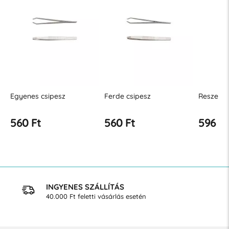
gyenes csipesz
Ferde csipesz
Reszelő S 9 
560 Ft
560 Ft
596 Ft
INGYENES SZÁLLÍTÁS
40.000 Ft feletti vásárlás esetén