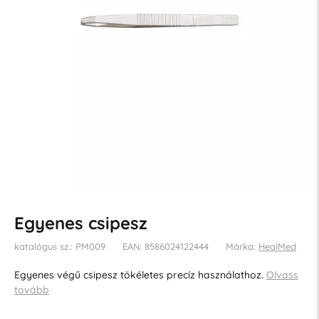
Egyenes csipesz
katalógus sz.: PM009
EAN: 8586024122444
Márka:
HealMed
Egyenes végű csipesz tökéletes precíz használathoz.
Olvass
tovább