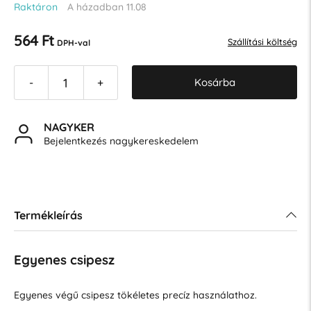
Raktáron
A házadban 11.08
564 Ft
Szállítási költség
DPH-val
Kosárba
-
+
NAGYKER
Bejelentkezés nagykereskedelem
Termékleírás
Egyenes csipesz
Egyenes végű csipesz tökéletes precíz használathoz.