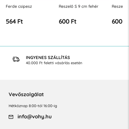
ipesz
Reszelő S 9 cm fehér
Reszelő S 9 cm bord
600 Ft
600 Ft
INGYENES SZÁLLÍTÁS
40.000 Ft feletti vásárlás esetén
Vevőszolgálat
Hétköznap 8:00-tól 16:00-ig
info@vohy.hu