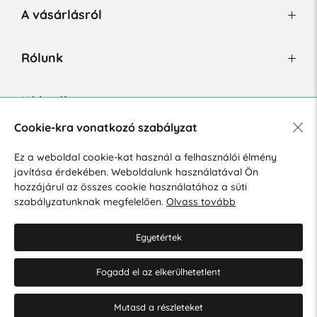
A vásárlásról
Rólunk
Hírlevél
Cookie-kra vonatkozó szabályzat
Ez a weboldal cookie-kat használ a felhasználói élmény
Hozzájárulok a személyes adatok marketing célú kezeléséhez.
javítása érdekében. Weboldalunk használatával Ön
Személyes adatok védelmére vonatkozó szabályzat
.
hozzájárul az összes cookie használatához a süti
szabályzatunknak megfelelően.
Olvass tovább
Egyetértek
Fogadd el az elkerülhetetlent
© 2026 Hesty s.r.o.
Cookie-beállítások szerkesztése
Mutasd a részleteket
Web design: MARLOW DESIGN