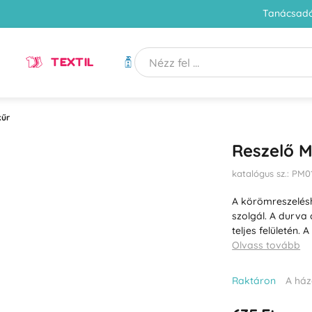
Tanácsadó
TEXTIL
HIGIÉNIA
kűr
Reszelő M
katalógus sz.: PM0
A körömreszeléshe
szolgál. A durva 
teljes felületén.
Olvass tovább
Raktáron
A ház