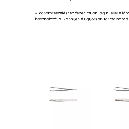
A körömreszeléshez fehér műanyag nyéllel ellátott
használatával könnyen és gyorsan formálhatod