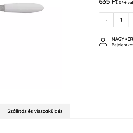
635 Ft
DPH-val
-
NAGYKE
Bejelentk
Szállítás és visszaküldés