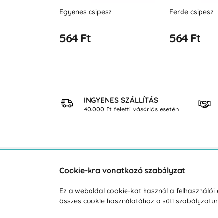
z
Ferde csipesz
Reszelő S 9 cm
564 Ft
600 Ft
 VÁSÁRLÁS
INGYENES SZÁLLÍTÁS
osan
40.000 Ft feletti vásárlás esetén
Cookie-kra vonatkozó szabályzat
Vevőszolgálat
A vá
Ez a weboldal cookie-kat használ a felhasználó
Hétköznap 8:00-tól 16:00-ig
összes cookie használatához a süti szabályzat
Reklam
Szállít