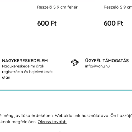
 fehér
Reszelő S 9 cm bordó
Reszelő S 9 c
600 Ft
600 Ft
NAGYKERESKEDELEM
ÜGYFÉL TÁMOGATÁS
Nagykereskedelmi árak
info@vohy.hu
regisztráció és bejelentkezés
után
sárlásról
Rólunk
i élmény javítása érdekében. Weboldalunk használatával Ön hozzájá
unknak megfelelően.
Olvass tovább
áció / Áru visszaküldése
Kapcsolatok
ás és fizetés
Társaságról