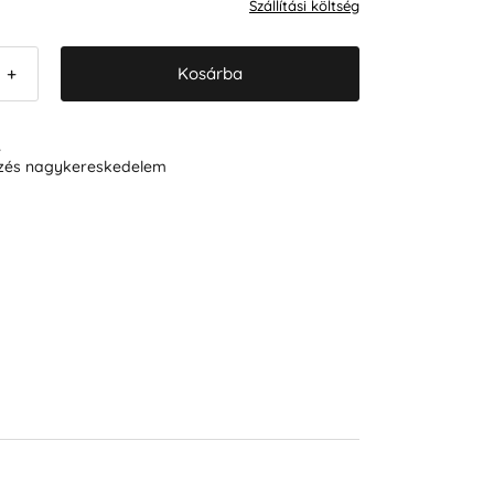
Szállítási költség
Kosárba
+
R
ezés nagykereskedelem