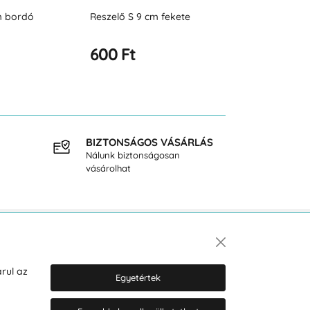
m fekete
Reszelő M 11,5 cm bordó
Reszelő M 11,
635 Ft
635 Ft
BIZTONSÁGOS VÁSÁRLÁS
INGY
Nálunk biztonságosan
40.000
vásárolhat
Hírlevél
rul az
Egyetértek