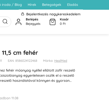
 iroda / Blog
Hírek
Betegségek
Eladás
Bejelentkezés nagykereskedelem
Belépés
Kosár
Bejegyzés
0 Ft
 11,5 cm fehér
11
EAN: 8586024122468
Márka:
HealMed
z fehér műanyag nyéllel ellátott zafír reszelő
csiszolóanyag egyenletesen oszlik el a reszelő
 A reszelő használatával könnyen és gyorsan…
adban 11.08