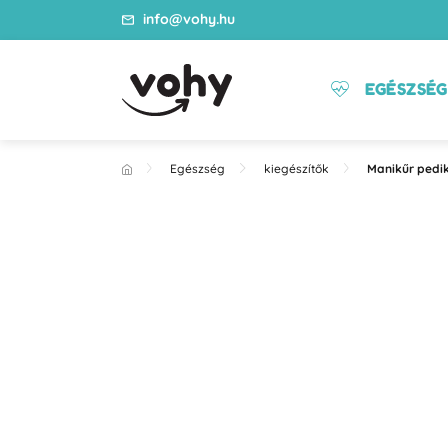
info@vohy.hu
EGÉSZSÉG
Egészség
kiegészítők
Manikűr pedi