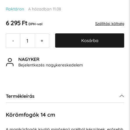
Raktáron
A házadban 11.08
6 295 Ft
Szállítási költség
DPH-val
Kosárba
-
+
NAGYKER
Bejelentkezés nagykereskedelem
Termékleírás
Körömfogók 14 cm
A manikűrfogók kiváló minőségű acélból készülnek, erősebb