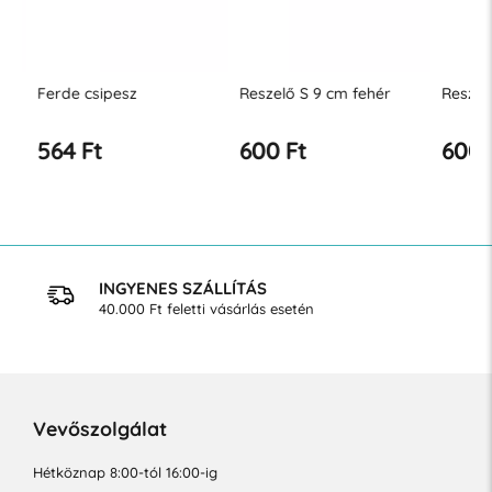
Ferde csipesz
Reszelő S 9 cm fehér
Reszelő 
564 Ft
600 Ft
600 F
INGYENES SZÁLLÍTÁS
40.000 Ft feletti vásárlás esetén
Vevőszolgálat
Hétköznap 8:00-tól 16:00-ig