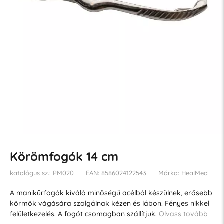
Körömfogók 14 cm
katalógus sz.: PM020
EAN: 8586024122543
Márka:
HealMed
A manikűrfogók kiváló minőségű acélból készülnek, erősebb
körmök vágására szolgálnak kézen és lábon. Fényes nikkel
felületkezelés. A fogót csomagban szállítjuk.
Olvass tovább