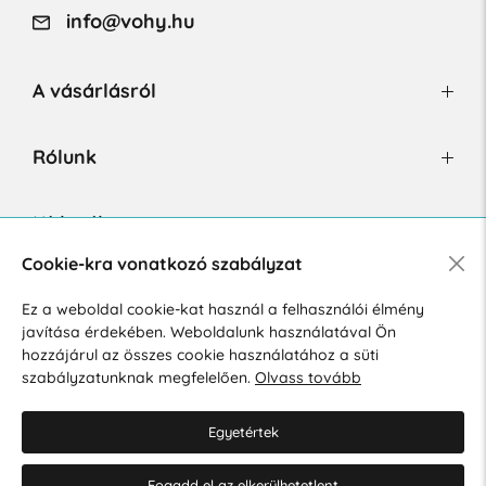
info@vohy.hu
A vásárlásról
Rólunk
Hírlevél
Cookie-kra vonatkozó szabályzat
Ez a weboldal cookie-kat használ a felhasználói élmény
Hozzájárulok a személyes adatok marketing célú kezeléséhez.
javítása érdekében. Weboldalunk használatával Ön
Személyes adatok védelmére vonatkozó szabályzat
.
hozzájárul az összes cookie használatához a süti
szabályzatunknak megfelelően.
Olvass tovább
Egyetértek
Fogadd el az elkerülhetetlent