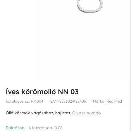
Íves körömolló NN 03
katalógus sz.: PM004
EAN: 8586024122406
Márka:
HealMed
Olló körmök vágásához, hajlított.
Olvass tovább
Raktáron
A házadban 10.08