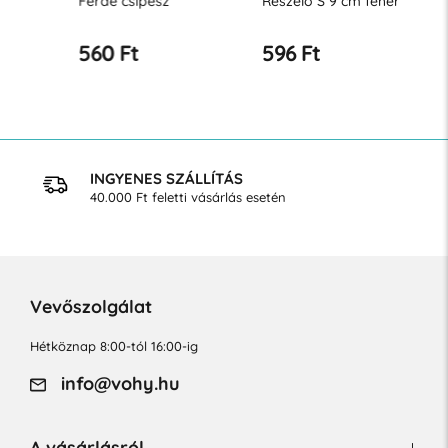
Ferde csipesz
Reszelő S 9 cm fehér
Reszelő 
560 Ft
596 Ft
596 Ft
INGYENES SZÁLLÍTÁS
40.000 Ft feletti vásárlás esetén
Vevőszolgálat
Hétköznap 8:00-tól 16:00-ig
info@vohy.hu
A vásárlásról