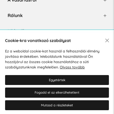
Rólunk
Hírlevél
Cookie-kra vonatkozó szabályzat
Ez a weboldal cookie-kat használ a felhasználói élmény
Hozzájárulok a személyes adatok marketing célú kezeléséhez.
javítása érdekében. Weboldalunk használatával Ön
Személyes adatok védelmére vonatkozó szabályzat
.
hozzájárul az összes cookie használatához a süti
szabályzatunknak megfelelően.
Olvass tovább
Egyetértek
Fogadd el az elkerülhetetlent
© 2026 Hesty s.r.o.
Cookie-beállítások szerkesztése
Mutasd a részleteket
Web design: MARLOW DESIGN