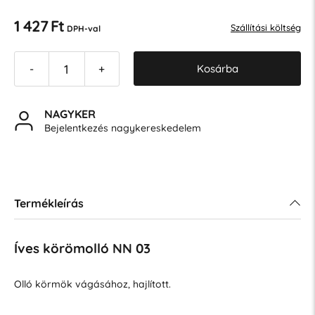
1 427 Ft
Szállítási költség
DPH-val
Kosárba
-
+
NAGYKER
Bejelentkezés nagykereskedelem
Termékleírás
Íves körömolló NN 03
Olló körmök vágásához, hajlított.