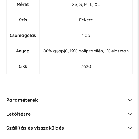
Méret
XS, S, M, L, XL
Szín
Fekete
Csomagolás
1 db
Anyag
80% gyapjú, 19% polipropilén, 1% elasztán
Cikk
3620
Paraméterek
Letöltésre
Szállítás és visszaküldés