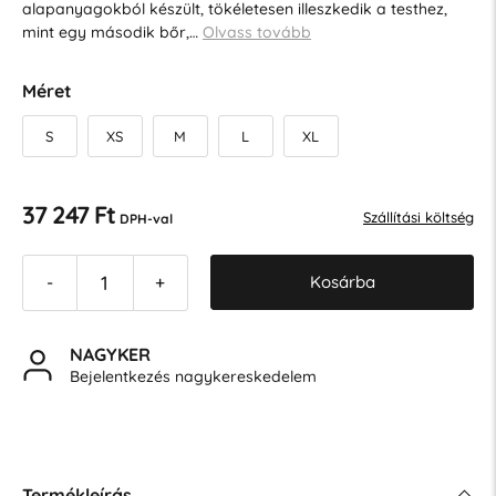
alapanyagokból készült, tökéletesen illeszkedik a testhez,
mint egy második bőr,…
Olvass tovább
Méret
S
XS
M
L
XL
37 247 Ft
Szállítási költség
DPH-val
Kosárba
-
+
NAGYKER
Bejelentkezés nagykereskedelem
Termékleírás