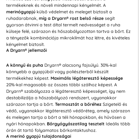
termékeknek és növeli mindennapi kényelmét. A
merinógyapjú
külső védelmet és meleget biztosít a
ruhadarabnak,
míg a Dryarn® rost belső része
segít
gyorsan átvinni a test által termelt nedvességet a ruha
külseje felé, szárazon és hőszabályozottan tartva a bőrt. Ez
a tényezők kombinációja mikroklímát hoz létre, és kivételes
kényelmet biztosít.
A Dryarn® jellemzői
A könnyű és puha
Dryarn® alacsony fajsúlyú. 30%-kal
könnyebb a gyapjúból vagy poliészterből készült
termékekhez képest.
Maximális légáteresztő képessége
20%-kal magasabb az összes többi szálhoz képest. A
Dryarn® szabályozza a légáteresztő képességet, így nem
destabilizálja a hőszabályozó rendszert, ugyanakkor
szárazon tartja a bőrt.
Termosztát a bőréhez
Szigetelő és
védő, ugyanakkor légáteresztő védőréteg, amely szárazon
és melegen tartja a bőrt a téli hónapokban, és hűvösen a
nyári hónapokban.
Bőrgyógyászatilag tesztelt
Ideális több
órán át tartó folyamatos bőrkontaktushoz.
A merinó gyapjú tulajdonságai