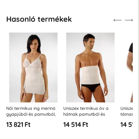
Hasonló termékek
Női termikus ing merinó
Uniszex termikus öv a
Uniszex 
gyapjúból és pamutból,
hátnak pamutból és
támaszt
állítható pántokkal
gyapjúból (22 cm)
Relaxsan
13 821 Ft
14 514 Ft
14 514