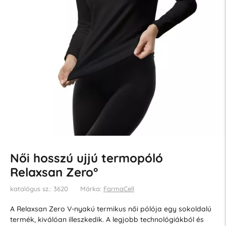
Női hosszú ujjú termopóló
Relaxsan Zero°
katalógus sz.: 3620
Márka:
FarmaCell
A Relaxsan Zero V-nyakú termikus női pólója egy sokoldalú
termék, kiválóan illeszkedik. A legjobb technológiákból és