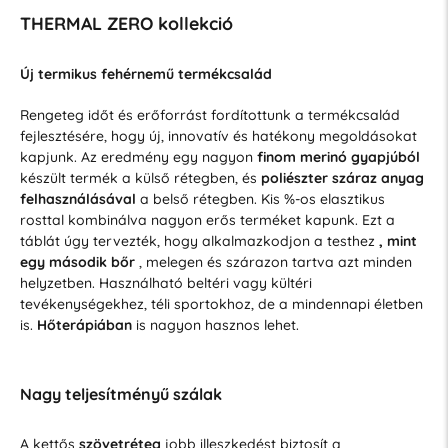
THERMAL ZERO kollekció
Új termikus fehérnemű termékcsalád
Rengeteg időt és erőforrást fordítottunk a termékcsalád
fejlesztésére, hogy új, innovatív és hatékony megoldásokat
kapjunk. Az eredmény egy nagyon
finom merinó gyapjúból
készült termék a külső rétegben, és
poliészter száraz anyag
felhasználásával
a belső rétegben. Kis %-os elasztikus
rosttal kombinálva nagyon erős terméket kapunk. Ezt a
táblát úgy tervezték, hogy alkalmazkodjon a testhez
, mint
egy második bőr
, melegen és szárazon tartva azt minden
helyzetben. Használható beltéri vagy kültéri
tevékenységekhez, téli sportokhoz, de a mindennapi életben
is.
Hőterápiában
is nagyon hasznos lehet.
Nagy teljesítményű szálak
A kettős
szövetréteg
jobb illeszkedést biztosít a