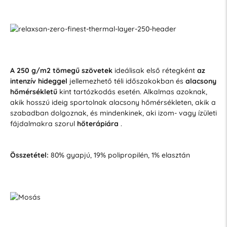
A 250 g/m2 tömegű
szövetek
ideálisak első rétegként
az
intenzív hideggel
jellemezhető téli időszakokban és
alacsony
hőmérsékletű
kint tartózkodás esetén. Alkalmas azoknak,
akik hosszú ideig sportolnak alacsony hőmérsékleten, akik a
szabadban dolgoznak, és mindenkinek, aki izom- vagy ízületi
fájdalmakra szorul
hőterápiára
.
Összetétel:
80% gyapjú, 19% polipropilén, 1% elasztán