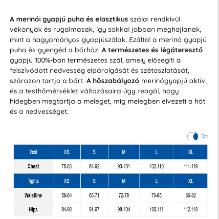
A merinói gyapjú puha és elasztikus
szálai rendkívül
vékonyak és rugalmasak, így sokkal jobban meghajlanak,
mint a hagyományos gyapjúszálak. Ezáltal a merinó gyapjú
puha és gyengéd a bőrhöz.
A természetes és légáteresztő
gyapjú 100%-ban természetes szál, amely elősegíti a
felszívódott nedvesség elpárolgását és szétoszlatását,
szárazon tartja a bőrt.
A hőszabályozó
merinógyapjú aktív,
és a testhőmérséklet változásaira úgy reagál, hogy
hidegben megtartja a meleget, míg melegben elvezeti a hőt
és a nedvességet.