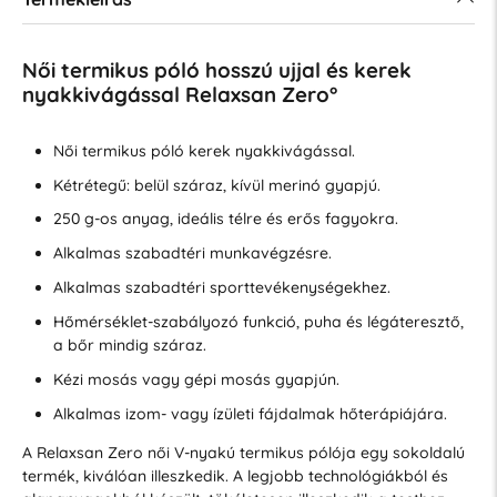
Női termikus póló hosszú ujjal és kerek
nyakkivágással Relaxsan Zero°
Női termikus póló kerek nyakkivágással.
Kétrétegű: belül száraz, kívül merinó gyapjú.
250 g-os anyag, ideális télre és erős fagyokra.
Alkalmas szabadtéri munkavégzésre.
Alkalmas szabadtéri sporttevékenységekhez.
Hőmérséklet-szabályozó funkció, puha és légáteresztő,
a bőr mindig száraz.
Kézi mosás vagy gépi mosás gyapjún.
Alkalmas izom- vagy ízületi fájdalmak hőterápiájára.
A Relaxsan Zero női V-nyakú termikus pólója egy sokoldalú
termék, kiválóan illeszkedik. A legjobb technológiákból és