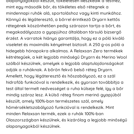
alapanyagokból készült, tökéletesen illeszkedik a testhez,
mint egy második bőr, és tökéletes első rétegnek a
mindennapi ruhák alá, sportoláshoz vagy kinti munkához.
Könnyű és légáteresztő, a bőrrel érintkező Dryarn kettős
rétegének köszönhetően pedig szárazon tartja a bőrt, és
megakadályozza a gyapjúhoz általában társuló bizsergő
érzést. A varratok hiánya garantálja, hogy ez a póló kiváló
viseletet és maximális kényelmet biztosít. A 250 g-os póló a
hidegebb hónapokra alkalmas. A Relaxsan Zero termékek
kétrétegűek, a két legjobb minőségű Dryarn és Merino Wool
szálból készülnek, amelyek a legjobb alaptulajdonságokat
adják a ruháknak. A bőrön fekvő belső réteg Dryarn.
Amellett, hogy légáteresztő és hőszabályozó, ez a szál
hidrofób funkcióval is rendelkezik, és gyorsan továbbítja a
test által termelt nedvességet a ruha külseje felé, így a bőr
mindig száraz lesz. A külső réteg finom merinó gyapjúból
készült, amely 100%-ban természetes szál, amely
hőmérsékletszabályozó funkcióval is rendelkezik. Mint
minden Relaxsan termék, ezek a ruhák 100%-ban
Olaszországban készülnek, és kizárólag a legjobb minőségű
alapanyagokból készülnek.