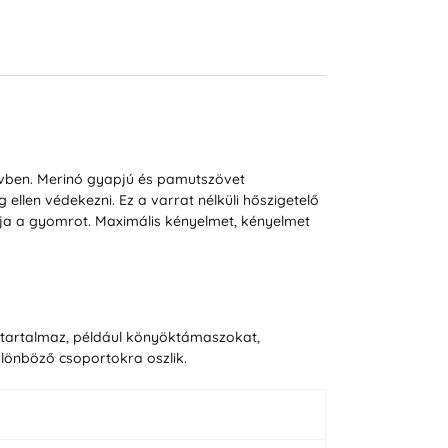
 évben. Merinó gyapjú és pamutszövet
ellen védekezni. Ez a varrat nélküli hőszigetelő
tja a gyomrot. Maximális kényelmet, kényelmet
t tartalmaz, például könyöktámaszokat,
lönböző csoportokra oszlik.