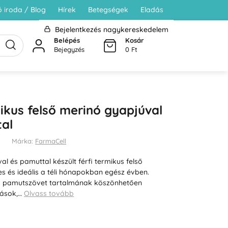
 iroda / Blog
Hírek
Betegségek
Eladás
Bejelentkezés nagykereskedelem
Belépés
Kosár
Bejegyzés
0 Ft
mikus felső merinó gyapjúval
al
Márka:
FarmaCell
l és pamuttal készült férfi termikus felső
 és ideális a téli hónapokban egész évben.
s pamutszövet tartalmának köszönhetően
dások,…
Olvass tovább