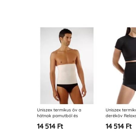
g merinó
Uniszex termikus öv a
Uniszex termi
amutból,
hátnak pamutból és
deréköv Relax
kkal
gyapjúból (22 cm)
14 514 Ft
14 514 Ft