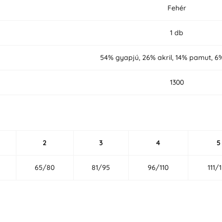
Fehér
1 db
54% gyapjú, 26% akril, 14% pamut, 6
1300
2
3
4
5
65/80
81/95
96/110
111/