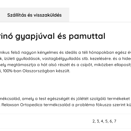
Szállítás és visszaküldés
rinó gyapjúval és pamuttal
rmikus felső nagyon kényelmes és ideális a téli hónapokban egész
zületi gyulladások, vastagbélgyulladás stb. kezelésére. és a hideg 
ely megtámasztja a hát alsó részét és a csípőt, miközben ellaposí
égű, 100%-ban Olaszországban készült.
mékcsalád, amely a test egészségét és jólétét szolgáló termékeke
A Relaxsan Ortopedica termékcsalád a probléma fókusza szerint kü
2, 3, 4, 5, 6, 7