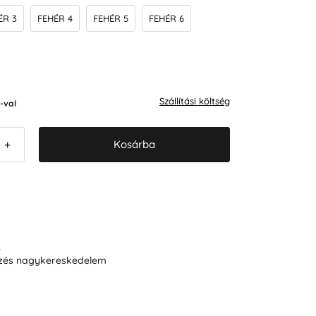
ÉR 3
FEHÉR 4
FEHÉR 5
FEHÉR 6
Szállítási költség
-val
Kosárba
+
R
ezés nagykereskedelem