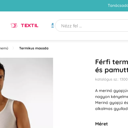
Tanácsadó
TEXTIL
HIGIÉNIA
rnemű
Termikus mosoda
Férfi ter
és pamutt
katalógus sz.: 1300
A merinó gyapjúva
nagyon kényelmes
Merinó gyapjú é
alkalmas gyulla
Méret