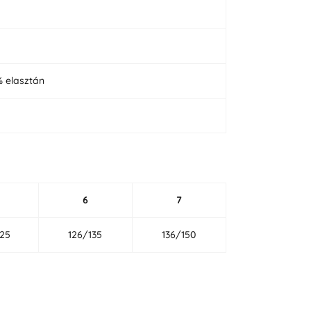
% elasztán
6
7
125
126/135
136/150