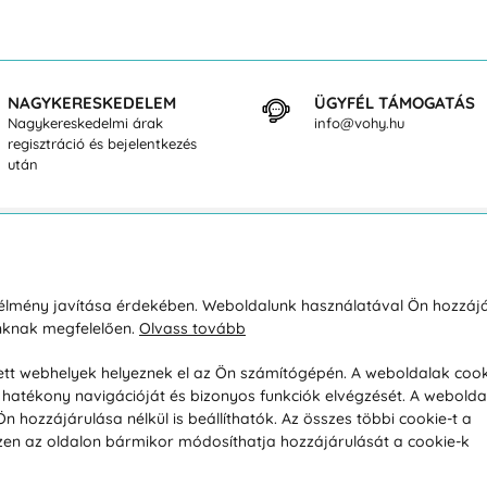
NAGYKERESKEDELEM
ÜGYFÉL TÁMOGATÁS
Nagykereskedelmi árak
info@vohy.hu
regisztráció és bejelentkezés
után
sárlásról
Rólunk
i élmény javítása érdekében. Weboldalunk használatával Ön hozzájá
unknak megfelelően.
Olvass tovább
áció / Áru visszaküldése
Kapcsolatok
ás és fizetés
Társaságról
esett webhelyek helyeznek el az Ön számítógépén. A weboldalak cook
hatékony navigációját és bizonyos funkciók elvégzését. A webolda
feltételek
Magánélet
hozzájárulása nélkül is beállíthatók. Az összes többi cookie-t a
üldési politika
Tanácsadó iroda
 Ezen az oldalon bármikor módosíthatja hozzájárulását a cookie-k