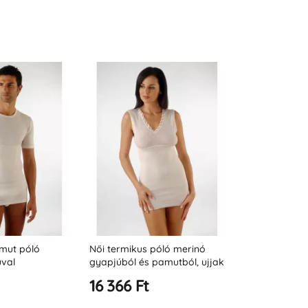
mut póló
Női termikus póló merinó
Relaxsan ZE
val
gyapjúból és pamutból, ujjak
termikus fels
nélkül
16 366 Ft
17 279 Ft