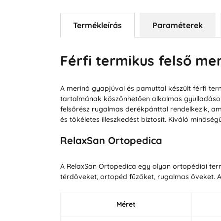
Termékleírás
Paraméterek
Férfi termikus felső me
A merinó gyapjúval és pamuttal készült férfi te
tartalmának köszönhetően alkalmas gyulladások, í
felsőrész rugalmas derékpánttal rendelkezik, am
és tökéletes illeszkedést biztosít. Kiváló minős
RelaxSan Ortopedica
A RelaxSan Ortopedica egy olyan ortopédiai ter
térdöveket, ortopéd fűzőket, rugalmas öveket. 
Méret