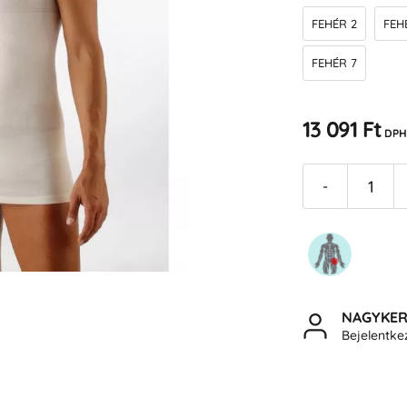
FEHÉR 2
FEH
FEHÉR 7
13 091 Ft
DPH
-
NAGYKE
Bejelentk