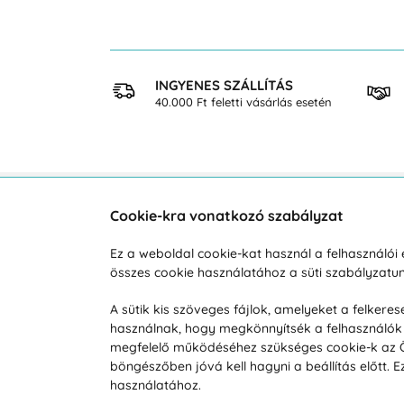
 VÁSÁRLÁS
INGYENES SZÁLLÍTÁS
osan
40.000 Ft feletti vásárlás esetén
Cookie-kra vonatkozó szabályzat
Vevőszolgálat
A vá
Ez a weboldal cookie-kat használ a felhasználó
összes cookie használatához a süti szabályzat
Hétköznap 8:00-tól 16:00-ig
Reklam
info@vohy.hu
Szállít
A sütik kis szöveges fájlok, amelyeket a felker
használnak, hogy megkönnyítsék a felhasználók 
Üzleti 
megfelelő működéséhez szükséges cookie-k az Ön 
Visszak
böngészőben jóvá kell hagyni a beállítás előtt.
Hírek
használatához.