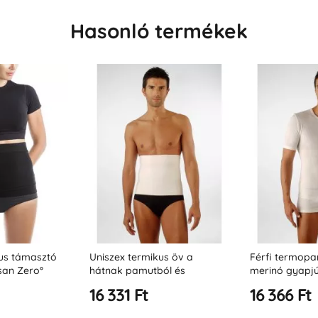
Hasonló termékek
kus támasztó
Uniszex termikus öv a
Férfi termopa
san Zero°
hátnak pamutból és
merinó gyapjú
gyapjúból (27 cm)
16 331 Ft
16 366 Ft