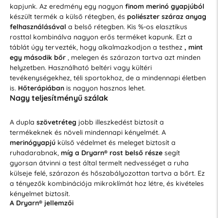
kapjunk. Az eredmény egy nagyon
finom merinó gyapjúból
készült termék a külső rétegben, és
poliészter száraz anyag
felhasználásával
a belső rétegben. Kis %-os elasztikus
rosttal kombinálva nagyon erős terméket kapunk. Ezt a
táblát úgy tervezték, hogy alkalmazkodjon a testhez
, mint
egy második bőr
, melegen és szárazon tartva azt minden
helyzetben. Használható beltéri vagy kültéri
tevékenységekhez, téli sportokhoz, de a mindennapi életben
is.
Hőterápiában
is nagyon hasznos lehet.
Nagy teljesítményű szálak
A dupla
szövetréteg
jobb illeszkedést biztosít a
termékeknek és növeli mindennapi kényelmét. A
merinógyapjú
külső védelmet és meleget biztosít a
ruhadarabnak,
míg a Dryarn® rost belső része
segít
gyorsan átvinni a test által termelt nedvességet a ruha
külseje felé, szárazon és hőszabályozottan tartva a bőrt. Ez
a tényezők kombinációja mikroklímát hoz létre, és kivételes
kényelmet biztosít.
A Dryarn® jellemzői