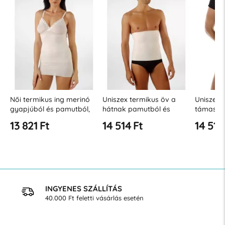
Női termikus ing merinó
Uniszex termikus öv a
Uniszex 
gyapjúból és pamutból,
hátnak pamutból és
támaszt
állítható pántokkal
gyapjúból (22 cm)
Relaxsan
13 821 Ft
14 514 Ft
14 514
INGYENES SZÁLLÍTÁS
40.000 Ft feletti vásárlás esetén