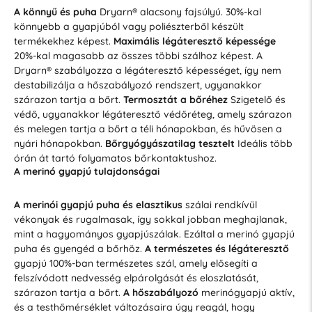
A könnyű és puha
Dryarn® alacsony fajsúlyú. 30%-kal
könnyebb a gyapjúból vagy poliészterből készült
termékekhez képest.
Maximális légáteresztő képessége
20%-kal magasabb az összes többi szálhoz képest. A
Dryarn® szabályozza a légáteresztő képességet, így nem
destabilizálja a hőszabályozó rendszert, ugyanakkor
szárazon tartja a bőrt.
Termosztát a bőréhez
Szigetelő és
védő, ugyanakkor légáteresztő védőréteg, amely szárazon
és melegen tartja a bőrt a téli hónapokban, és hűvösen a
nyári hónapokban.
Bőrgyógyászatilag tesztelt
Ideális több
órán át tartó folyamatos bőrkontaktushoz.
A merinó gyapjú tulajdonságai
A merinói gyapjú puha és elasztikus
szálai rendkívül
vékonyak és rugalmasak, így sokkal jobban meghajlanak,
mint a hagyományos gyapjúszálak. Ezáltal a merinó gyapjú
puha és gyengéd a bőrhöz.
A természetes és légáteresztő
gyapjú 100%-ban természetes szál, amely elősegíti a
felszívódott nedvesség elpárolgását és eloszlatását,
szárazon tartja a bőrt.
A hőszabályozó
merinógyapjú aktív,
és a testhőmérséklet változásaira úgy reagál, hogy