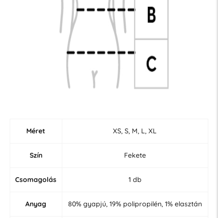
Méret
XS, S, M, L, XL
Szín
Fekete
Csomagolás
1 db
Anyag
80% gyapjú, 19% polipropilén, 1% elasztán