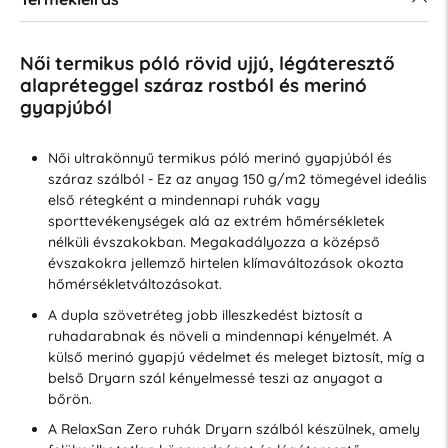
Női termikus póló rövid ujjú, légáteresztő
alapréteggel száraz rostból és merinó
gyapjúból
Női ultrakönnyű termikus póló merinó gyapjúból és
száraz szálból - Ez az anyag 150 g/m2 tömegével ideális
első rétegként a mindennapi ruhák vagy
sporttevékenységek alá az extrém hőmérsékletek
nélküli évszakokban. Megakadályozza a középső
évszakokra jellemző hirtelen klímaváltozások okozta
hőmérsékletváltozásokat.
A dupla szövetréteg jobb illeszkedést biztosít a
ruhadarabnak és növeli a mindennapi kényelmét. A
külső merinó gyapjú védelmet és meleget biztosít, míg a
belső Dryarn szál kényelmessé teszi az anyagot a
bőrön.
A RelaxSan Zero ruhák Dryarn szálból készülnek, amely