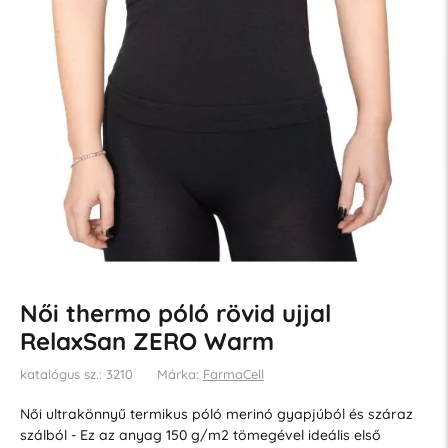
Női thermo póló rövid ujjal
RelaxSan ZERO Warm
katalógus sz.: 3210
Márka:
FarmaCell
Női ultrakönnyű termikus póló merinó gyapjúból és száraz
szálból - Ez az anyag 150 g/m2 tömegével ideális első