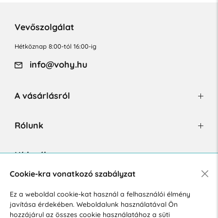
Vevőszolgálat
Hétköznap 8:00-tól 16:00-ig
info@vohy.hu
A vásárlásról
Rólunk
Hírlevél
Cookie-kra vonatkozó szabályzat
Ez a weboldal cookie-kat használ a felhasználói élmény
Hozzájárulok a személyes adatok marketing célú kezeléséhez.
javítása érdekében. Weboldalunk használatával Ön
Személyes adatok védelmére vonatkozó szabályzat
.
hozzájárul az összes cookie használatához a süti