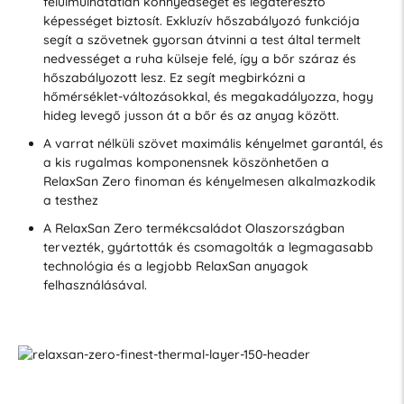
felülmúlhatatlan könnyedséget és légáteresztő
képességet biztosít. Exkluzív hőszabályozó funkciója
segít a szövetnek gyorsan átvinni a test által termelt
nedvességet a ruha külseje felé, így a bőr száraz és
hőszabályozott lesz. Ez segít megbirkózni a
hőmérséklet-változásokkal, és megakadályozza, hogy
hideg levegő jusson át a bőr és az anyag között.
A varrat nélküli szövet maximális kényelmet garantál, és
a kis rugalmas komponensnek köszönhetően a
RelaxSan Zero finoman és kényelmesen alkalmazkodik
a testhez
A RelaxSan Zero termékcsaládot Olaszországban
tervezték, gyártották és csomagolták a legmagasabb
technológia és a legjobb RelaxSan anyagok
felhasználásával.