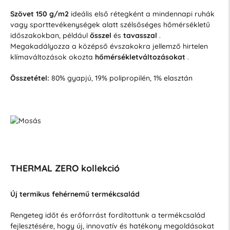
Szövet 150 g/m2
ideális első rétegként a mindennapi ruhák
vagy sporttevékenységek alatt szélsőséges hőmérsékletű
időszakokban, például
ősszel
és
tavasszal
.
Megakadályozza a középső évszakokra jellemző hirtelen
klímaváltozások okozta
hőmérsékletváltozásokat
.
Összetétel:
80% gyapjú, 19% polipropilén, 1% elasztán
THERMAL ZERO kollekció
Új termikus fehérnemű termékcsalád
Rengeteg időt és erőforrást fordítottunk a termékcsalád
fejlesztésére, hogy új, innovatív és hatékony megoldásokat