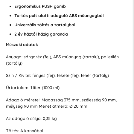
Ergonomikus PUSH gomb
Tartós pult alatti adagoló ABS műanyagból
Univerzális töltés a tartályból
2 év háztól házig garancia
Műszaki adatok
Anyaga: sárgaréz (fej), ABS műanyag (tartály), polietilén
(tartály)
Szín / Kivitel: fényes (fej), fekete (fej), fehér (tartály)
Űrtartalom: 1 liter (1000 ml)
Adagoló méretei: Magasság 375 mm, szélesség 90 mm,
mélység 90 mm
Menet átmérő: Ø 20 mm
Az adagoló súlya: 0,35 kg
Töltés: A kannából