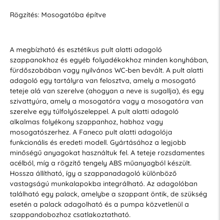
Rögzítés: Mosogatóba építve
A megbízható és esztétikus pult alatti adagoló
szappanokhoz és egyéb folyadékokhoz minden konyhában,
fürdőszobában vagy nyilvános WC-ben bevált. A pult alatti
adagoló egy tartályra van felosztva, amely a mosogató
teteje alá van szerelve (ahogyan a neve is sugallja), és egy
szivattyúra, amely a mosogatóra vagy a mosogatóra van
szerelve egy túlfolyószeleppel. A pult alatti adagoló
alkalmas folyékony szappanhoz, habhoz vagy
mosogatószerhez.
A Faneco pult alatti adagolója
funkcionális és eredeti modell. Gyártásához a legjobb
minőségű anyagokat használtuk fel. A teteje rozsdamentes
acélból, míg a rögzítő tengely ABS műanyagból készült.
Hossza állítható, így a szappanadagoló különböző
vastagságú munkalapokba integrálható. Az adagolóban
található egy palack, amelybe a szappant öntik, de szükség
esetén a palack adagolható és a pumpa közvetlenül a
szappandobozhoz csatlakoztatható.