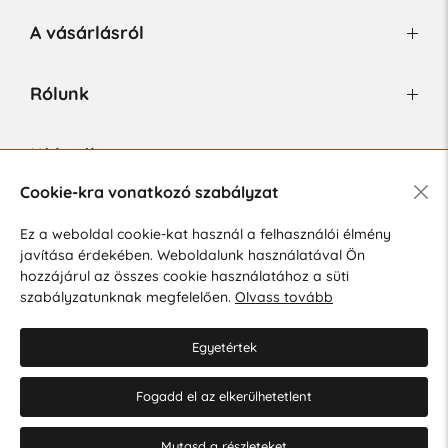
A vásárlásról
Rólunk
Hírlevél
Cookie-kra vonatkozó szabályzat
Ez a weboldal cookie-kat használ a felhasználói élmény
Hozzájárulok a személyes adatok marketing célú kezeléséhez.
javítása érdekében. Weboldalunk használatával Ön
Személyes adatok védelmére vonatkozó szabályzat
.
hozzájárul az összes cookie használatához a süti
szabályzatunknak megfelelően.
Olvass tovább
Egyetértek
Fogadd el az elkerülhetetlent
© 2026 Hesty s.r.o.
Cookie-beállítások szerkesztése
Mutasd a részleteket