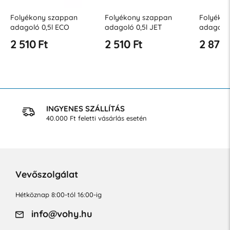
Folyékony szappan
Folyékony szappan
Folyéko
adagoló 0,5l ECO
adagoló 0,5l JET
adagoló 
2 510 Ft
2 510 Ft
2 872 
INGYENES SZÁLLÍTÁS
40.000 Ft feletti vásárlás esetén
Vevőszolgálat
Hétköznap 8:00-tól 16:00-ig
info@vohy.hu