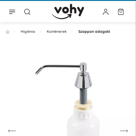
Higiénia
Konténerek
Szappan adagoló