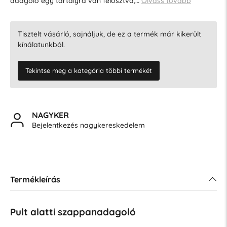
adagoló egy tartályra van felosztva,…
Olvass tovább
Tisztelt vásárló, sajnáljuk, de ez a termék már kikerült
kínálatunkból.
Tekintse meg a kategória többi termékét
NAGYKER
Bejelentkezés nagykereskedelem
Termékleírás
Pult alatti szappanadagoló