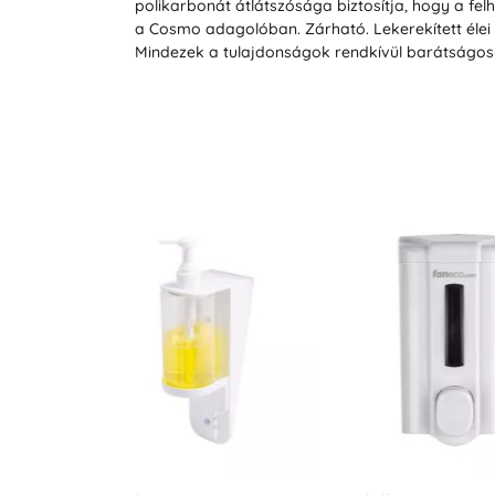
polikarbonát átlátszósága biztosítja, hogy a f
a Cosmo adagolóban. Zárható. Lekerekített élei b
Mindezek a tulajdonságok rendkívül barátságos 