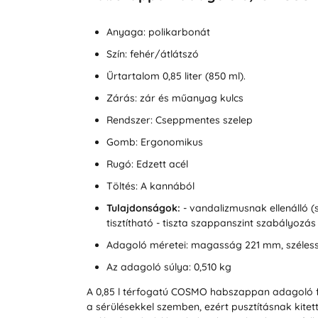
Anyaga: polikarbonát
Szín: fehér/átlátszó
Űrtartalom 0,85 liter (850 ml).
Zárás: zár és műanyag kulcs
Rendszer: Cseppmentes szelep
Gomb: Ergonomikus
Rugó: Edzett acél
Töltés: A kannából
Tulajdonságok:
- vandalizmusnak ellenálló (
tisztítható
- tiszta szappanszint szabályozás
Adagoló méretei: magasság 221 mm, széles
Az adagoló súlya: 0,510 kg
A 0,85 l térfogatú COSMO habszappan adagoló feh
a sérülésekkel szemben, ezért pusztításnak kitet