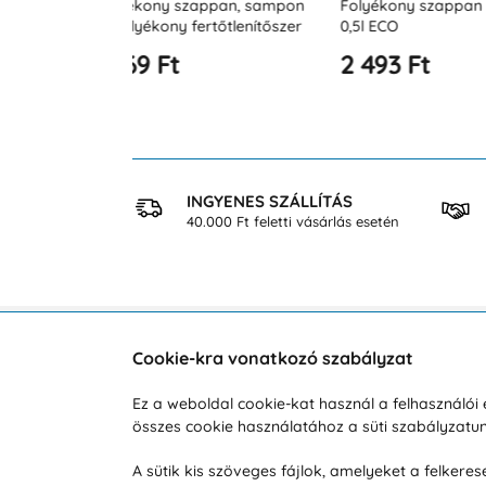
ppan, sampon
Folyékony szappan adagoló
Folyékony sza
rtőtlenítőszer
0,5l ECO
0,5l JET
ECO
2 493 Ft
2 493 Ft
 VÁSÁRLÁS
INGYENES SZÁLLÍTÁS
osan
40.000 Ft feletti vásárlás esetén
Cookie-kra vonatkozó szabályzat
Vevőszolgálat
A vá
Ez a weboldal cookie-kat használ a felhasználó
összes cookie használatához a süti szabályzat
Hétköznap 8:00-tól 16:00-ig
Reklam
info@vohy.hu
Szállít
A sütik kis szöveges fájlok, amelyeket a felker