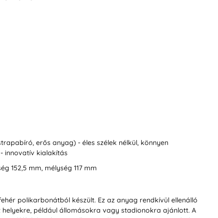
strapabíró, erős anyag)
- éles szélek nélkül, könnyen
- innovatív kialakítás
ség 152,5 mm, mélység 117 mm
ér polikarbonátból készült. Ez az anyag rendkívül ellenálló
t helyekre, például állomásokra vagy stadionokra ajánlott. A