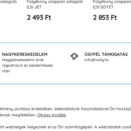
ppan adagoló
Folyékony szappan adagoló
Folyékony sz
0,5l SÖTÉT
1l ECO
2 853 Ft
3 218 Ft
NAGYKERESKEDELEM
ÜGYFÉL TÁMOGATÁS
Nagykereskedelmi árak
info@vohy.hu
regisztráció és bejelentkezés
után
sárlásról
Rólunk
i élmény javítása érdekében. Weboldalunk használatával Ön hozzájá
unknak megfelelően.
Olvass tovább
áció / Áru visszaküldése
Kapcsolatok
ás és fizetés
Társaságról
esett webhelyek helyeznek el az Ön számítógépén. A weboldalak cook