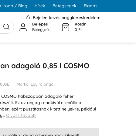
 iroda / Blog
Hírek
Betegségek
Eladás
Bejelentkezés nagykereskedelem
Belépés
Kosár
Bejegyzés
0 Ft
an adagoló 0,85 l COSMO
5005B
Márka:
Egy rajongó
atú COSMO habszappan adagoló fehér
észült. Ez az anyag rendkívül ellenálló a
ben, ezért pusztításnak kitett helyekre, például
gy…
Olvass tovább
ó, sajnáljuk, de ez a termék már kikerült