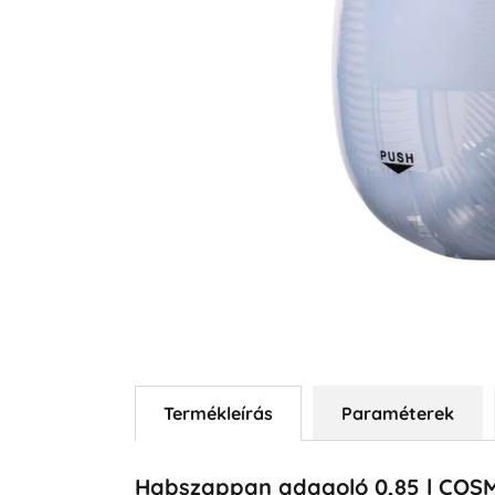
Termékleírás
Paraméterek
Habszappan adagoló 0,85 l COS