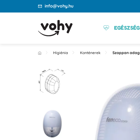
info@vohy.hu
EGÉSZSÉG
Higiénia
Konténerek
Szappan adag