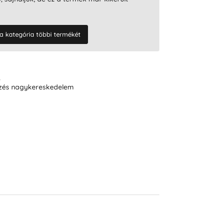
a kategória többi termékét
R
ezés nagykereskedelem