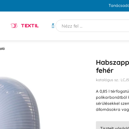
Tanácsadó
TEXTIL
HIGIÉNIA
oló
Habszapp
fehér
katalógus sz.: LCJ
A 0,85 l térfog
polikarbonátból k
sérülésekkel szem
állomásokra va
Tisztelt vásárl