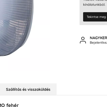
kínálatunkból.
Tekintse meg 
NAGYKE
Bejelentk
Szállítás és visszaküldés
MO fehér