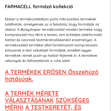
FARMACELL formázó kollekció
Ebben a termékcsaládban puha mikroszálas termékek
találhatók, amelyeknek az a feladata, hogy formálják az
alakot. A Bodyshaper termékcsalád minden terméke nagy
kompressziót hoz létre a testen, ami erőteljes alakformáló
hatást és azonnali testméretcsökkenést eredményez. A
termékcsalád termékei által tartalmazott kompressziós
kötszerek a test sziluettjét formálják, emellett egyes
termékek remek push-up hatást fejtenek ki. A termékek
vékonyak és láthatatlanok a ruha alatt.
A TERMÉKEK ERŐSEN Összehúzó
hatásúak.
A TERMÉK MÉRETE
VÁLASZTÁSÁNAK
SZÜKSÉGES
MÉRNI
A TESTKERETÉT, ÉS