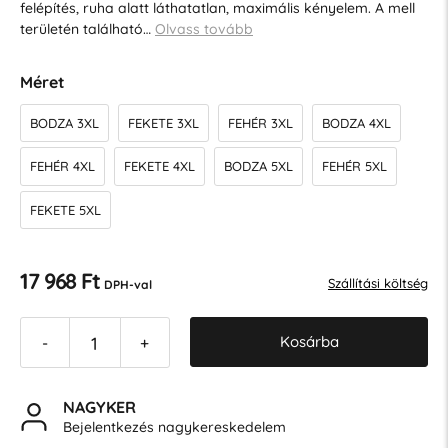
felépítés, ruha alatt láthatatlan, maximális kényelem. A mell
területén található…
Olvass tovább
Méret
BODZA 3XL
FEKETE 3XL
FEHÉR 3XL
BODZA 4XL
FEHÉR 4XL
FEKETE 4XL
BODZA 5XL
FEHÉR 5XL
FEKETE 5XL
17 968 Ft
Szállítási költség
DPH-val
Kosárba
-
+
NAGYKER
Bejelentkezés nagykereskedelem