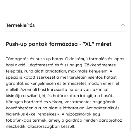
Termékleírás
Push-up pontok formázása - "XL" méret
Támogatás és push up hatás. Oldalirányú formálás és lapos
hasi akció. Légáteresztő és friss anyag. Zökkenőmentes
felépítés, ruha alatt láthatatlan, maximális kényelem. A
speciális kötött szerkezet a mell területén jelentős hatást
garantál, és kényelmesen és természetes módon emeli fel
melleit. Azonnali hasi karcsúsító hatása van, azonnal
kisimítja a sziluettjét, és határozottan irányítja a hasát.
Könnyen hordható és vékony varratmentes anyagának
köszönhetően a ruha alatt is láthatatlan. Antibakteriális és
higiénikus ékkel rendelkezik. A húzózsinórok egy
többfunkciós termék, amely a gardrób minden darabjához
illeszkedik. Olaszországban készült.