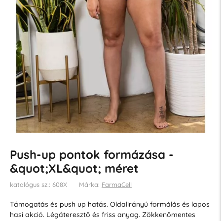
Push-up pontok formázása -
&quot;XL&quot; méret
katalógus sz.: 608X
Márka:
FarmaCell
Támogatás és push up hatás. Oldalirányú formálás és lapos
hasi akció. Légáteresztő és friss anyag. Zökkenőmentes