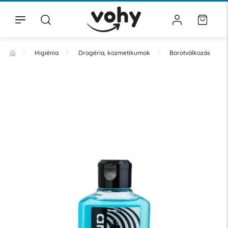
Higiénia
Drogéria, kozmetikumok
Borotválkozás