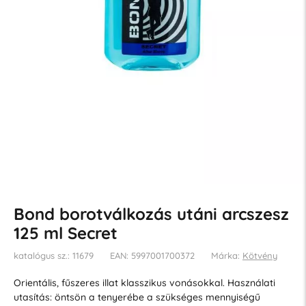
Bond borotválkozás utáni arcszesz
125 ml Secret
katalógus sz.: 11679
EAN: 5997001700372
Márka:
Kötvény
Orientális, fűszeres illat klasszikus vonásokkal. Használati
utasítás: öntsön a tenyerébe a szükséges mennyiségű