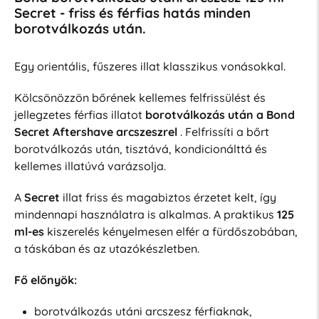
Secret - friss és férfias hatás minden
borotválkozás után.
Egy orientális, fűszeres illat klasszikus vonásokkal.
Kölcsönözzön bőrének kellemes felfrissülést és
jellegzetes férfias illatot
borotválkozás után a Bond
Secret Aftershave arcszeszrel
. Felfrissíti a bőrt
borotválkozás után, tisztává, kondicionálttá és
kellemes illatúvá varázsolja.
A
Secret
illat friss és magabiztos érzetet kelt, így
mindennapi használatra is alkalmas. A praktikus
125
ml-es
kiszerelés kényelmesen elfér a fürdőszobában,
a táskában és az utazókészletben.
Fő előnyök:
borotválkozás utáni arcszesz férfiaknak,