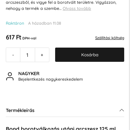
arcszeszből, és vigye fel a borotvált területre. Vigyázzon,
nehogy a termék a szembe…
Olvass tovább
Raktáron
A házadban 11.08
617 Ft
Szállítási költség
DPH-val
Kosárba
-
+
NAGYKER
Bejelentkezés nagykereskedelem
Termékleírás
Bond borotválkozás utáni arcszesz 125 ml