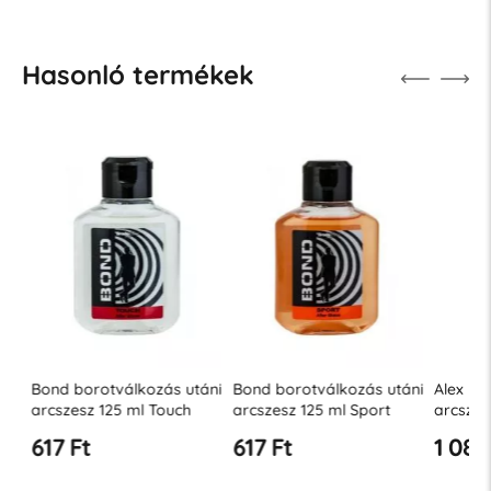
Hasonló termékek
ni
Bond borotválkozás utáni
Bond borotválkozás utáni
Alex bor
y
arcszesz 125 ml Touch
arcszesz 125 ml Sport
arcszesz
érzékeny
617 Ft
617 Ft
1 087 