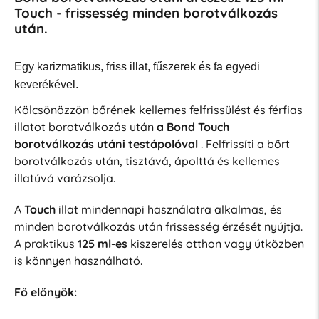
Touch - frissesség minden borotválkozás
után.
Egy karizmatikus, friss illat, fűszerek és fa egyedi
keverékével.
Kölcsönözzön bőrének kellemes felfrissülést és férfias
illatot borotválkozás után
a Bond Touch
borotválkozás utáni testápolóval
. Felfrissíti a bőrt
borotválkozás után, tisztává, ápolttá és kellemes
illatúvá varázsolja.
A
Touch
illat mindennapi használatra alkalmas, és
minden borotválkozás után frissesség érzését nyújtja.
A praktikus
125 ml-es
kiszerelés otthon vagy útközben
is könnyen használható.
Fő előnyök: