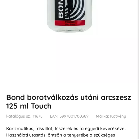
Bond borotválkozás utáni arcszesz
125 ml Touch
katalógus sz.: 11678
EAN: 5997001700389
Márka:
Kötvény
Karizmatikus, friss illat, fűszerek és fa egyedi keverékével.
Használati utasítás: öntsön a tenyerébe a szükséges