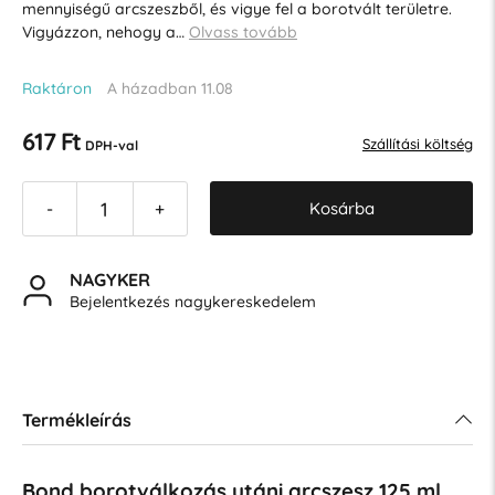
mennyiségű arcszeszből, és vigye fel a borotvált területre.
Vigyázzon, nehogy a…
Olvass tovább
Raktáron
A házadban 11.08
617 Ft
Szállítási költség
DPH-val
Kosárba
-
+
NAGYKER
Bejelentkezés nagykereskedelem
Termékleírás
Bond borotválkozás utáni arcszesz 125 ml