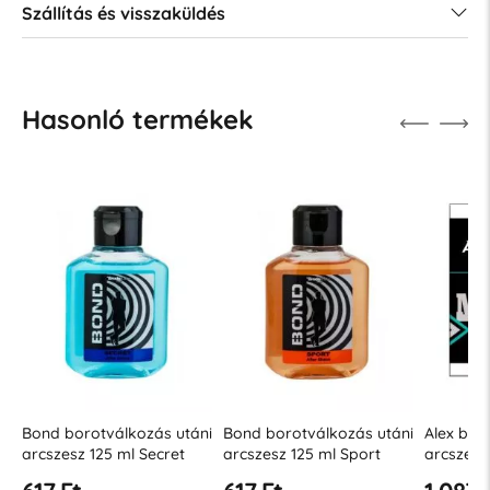
Szállítás és visszaküldés
Hasonló termékek
ni
Bond borotválkozás utáni
Bond borotválkozás utáni
Alex bor
y
arcszesz 125 ml Secret
arcszesz 125 ml Sport
arcszesz
érzékeny