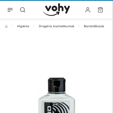
Higiénia
Drogéria, kozmetikumok
Borotválkozás