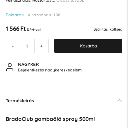
Felhasználás: Háztartási.…
Olvass tovább
Raktáron
A házadban 11.08
1 566 Ft
Szállítási költség
DPH-val
Kosárba
-
+
NAGYKER
Bejelentkezés nagykereskedelem
Termékleírás
BradoClub gombaölő spray 500ml