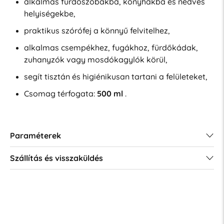
alkalmas fürdőszobákba, konyhákba és nedves
helyiségekbe,
praktikus szórófej a könnyű felvitelhez,
alkalmas csempékhez, fugákhoz, fürdőkádak,
zuhanyzók vagy mosdókagylók körül,
segít tisztán és higiénikusan tartani a felületeket,
Csomag térfogata:
500 ml
.
Paraméterek
Szállítás és visszaküldés