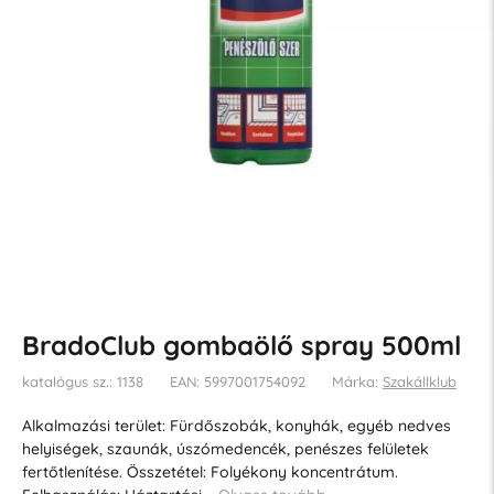
BradoClub gombaölő spray 500ml
katalógus sz.: 1138
EAN: 5997001754092
Márka:
Szakállklub
Alkalmazási terület: Fürdőszobák, konyhák, egyéb nedves
helyiségek, szaunák, úszómedencék, penészes felületek
fertőtlenítése. Összetétel: Folyékony koncentrátum.