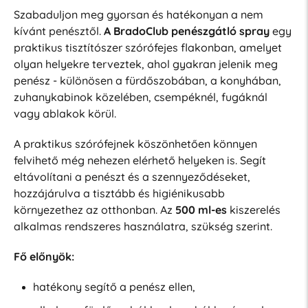
Szabaduljon meg gyorsan és hatékonyan a nem
kívánt penésztől.
A BradoClub penészgátló spray
egy
praktikus tisztítószer szórófejes flakonban, amelyet
olyan helyekre terveztek, ahol gyakran jelenik meg
penész - különösen a fürdőszobában, a konyhában,
zuhanykabinok közelében, csempéknél, fugáknál
vagy ablakok körül.
A praktikus szórófejnek köszönhetően könnyen
felvihető még nehezen elérhető helyeken is. Segít
eltávolítani a penészt és a szennyeződéseket,
hozzájárulva a tisztább és higiénikusabb
környezethez az otthonban. Az
500 ml-es
kiszerelés
alkalmas rendszeres használatra, szükség szerint.
Fő előnyök:
hatékony segítő a penész ellen,