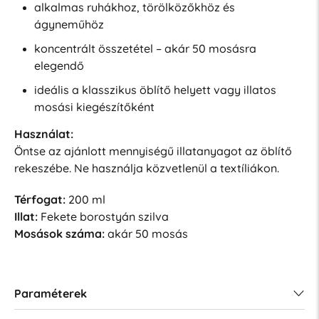
alkalmas ruhákhoz, törölközőkhöz és
ágyneműhöz
koncentrált összetétel – akár 50 mosásra
elegendő
ideális a klasszikus öblítő helyett vagy illatos
mosási kiegészítőként
Használat:
Öntse az ajánlott mennyiségű illatanyagot az öblítő
rekeszébe. Ne használja közvetlenül a textíliákon.
Térfogat:
200 ml
Illat:
Fekete borostyán szilva
Mosások száma:
akár 50 mosás
Paraméterek