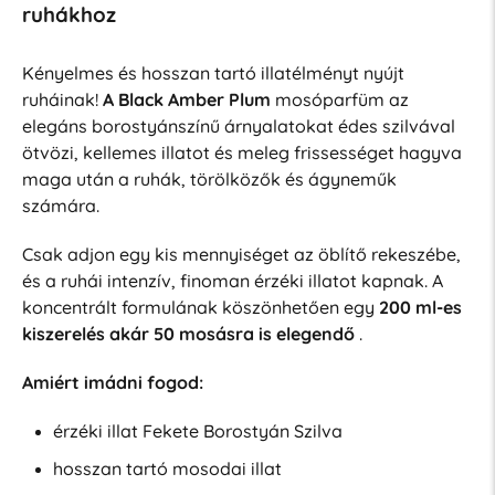
ruhákhoz
Kényelmes és hosszan tartó illatélményt nyújt
ruháinak!
A Black Amber Plum
mosóparfüm az
elegáns borostyánszínű árnyalatokat édes szilvával
ötvözi, kellemes illatot és meleg frissességet hagyva
maga után a ruhák, törölközők és ágyneműk
számára.
Csak adjon egy kis mennyiséget az öblítő rekeszébe,
és a ruhái intenzív, finoman érzéki illatot kapnak. A
koncentrált formulának köszönhetően egy
200 ml-es
kiszerelés akár 50 mosásra is elegendő
.
Amiért imádni fogod:
érzéki illat Fekete Borostyán Szilva
hosszan tartó mosodai illat