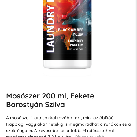
Mosószer 200 ml, Fekete
Borostyán Szilva
A mosószer illata sokkal tovább tart, mint az öblítőé.
Napokig, vagy akár hetekig is megmaradhat a ruhákon és a
szekrényben. A kevesebb néha több: Mindössze 5 ml
mosószer elegendő 7-8 kg ruha…
Olvass tovább