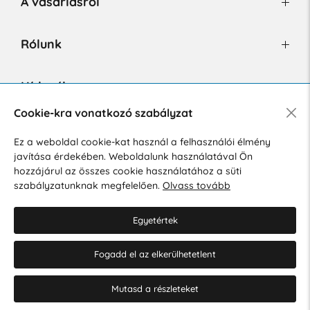
A vásárlásról
Rólunk
Hírlevél
Cookie-kra vonatkozó szabályzat
Ez a weboldal cookie-kat használ a felhasználói élmény
Hozzájárulok a személyes adatok marketing célú kezeléséhez.
javítása érdekében. Weboldalunk használatával Ön
Személyes adatok védelmére vonatkozó szabályzat
.
hozzájárul az összes cookie használatához a süti
szabályzatunknak megfelelően.
Olvass tovább
Egyetértek
Fogadd el az elkerülhetetlent
© 2026 Hesty s.r.o.
Cookie-beállítások szerkesztése
Mutasd a részleteket
Web design: MARLOW DESIGN