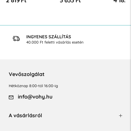
Hgmm
INGYENES SZÁLLÍTÁS
40.000 Ft feletti vásárlás esetén
Vevőszolgálat
Hétköznap 8:00-tól 16:00-ig
info@vohy.hu
A vásárlásról