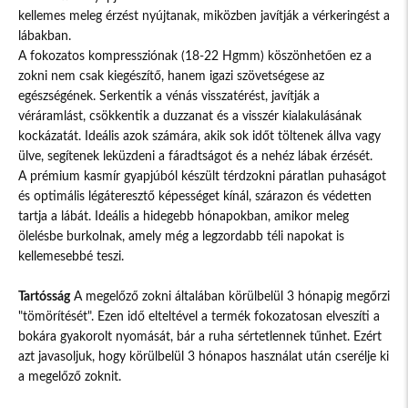
kellemes meleg érzést nyújtanak, miközben javítják a vérkeringést a
lábakban.
A fokozatos kompressziónak (18-22 Hgmm) köszönhetően ez a
zokni nem csak kiegészítő, hanem igazi szövetségese az
egészségének. Serkentik a vénás visszatérést, javítják a
véráramlást, csökkentik a duzzanat és a visszér kialakulásának
kockázatát. Ideális azok számára, akik sok időt töltenek állva vagy
ülve, segítenek leküzdeni a fáradtságot és a nehéz lábak érzését.
A prémium kasmír gyapjúból készült térdzokni páratlan puhaságot
és optimális légáteresztő képességet kínál, szárazon és védetten
tartja a lábát. Ideális a hidegebb hónapokban, amikor meleg
ölelésbe burkolnak, amely még a legzordabb téli napokat is
kellemesebbé teszi.
Tartósság
A megelőző zokni általában körülbelül 3 hónapig megőrzi
"tömörítését". Ezen idő elteltével a termék fokozatosan elveszíti a
bokára gyakorolt nyomását, bár a ruha sértetlennek tűnhet. Ezért
azt javasoljuk, hogy körülbelül 3 hónapos használat után cserélje ki
a megelőző zoknit.