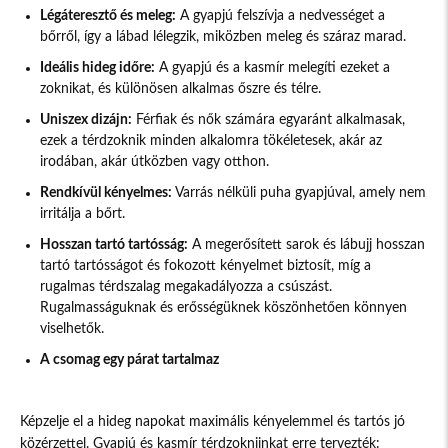
Légáteresztő és meleg:
A gyapjú felszívja a nedvességet a
bőrről, így a lábad lélegzik, miközben meleg és száraz marad.
Ideális hideg időre:
A gyapjú és a kasmír melegíti ezeket a
zoknikat, és különösen alkalmas őszre és télre.
Uniszex dizájn:
Férfiak és nők számára egyaránt alkalmasak,
ezek a térdzoknik minden alkalomra tökéletesek, akár az
irodában, akár útközben vagy otthon.
Rendkívül kényelmes:
Varrás nélküli puha gyapjúval, amely nem
irritálja a bőrt.
Hosszan tartó tartósság:
A megerősített sarok és lábujj hosszan
tartó tartósságot és fokozott kényelmet biztosít, míg a
rugalmas térdszalag megakadályozza a csúszást.
Rugalmasságuknak és erősségüknek köszönhetően könnyen
viselhetők.
A csomag egy párat tartalmaz
Képzelje el a hideg napokat maximális kényelemmel és tartós jó
közérzettel. Gyapjú és kasmír térdzokniinkat erre tervezték: