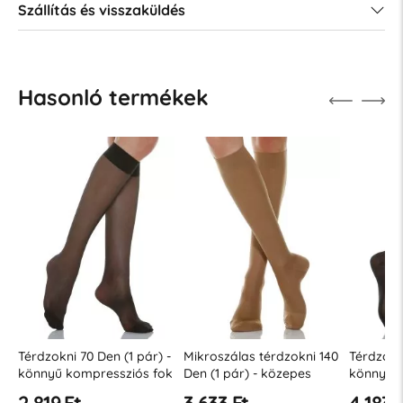
Szállítás és visszaküldés
Hasonló termékek
Térdzokni 70 Den (1 pár) -
Mikroszálas térdzokni 140
Térdzokni
könnyű kompressziós fok
Den (1 pár) - közepes
könnyű k
12-17 Hgmm
kompressziós szint 18-22
12-17 H
2 819 Ft
3 633 Ft
4 183 