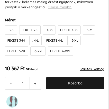
tervezték: kellemes meleg érzést nyújtanak, miközben
javítják a vérkeringést a…
Olvass tovább
Méret
. 2-S
FEKETE 2-S
. 1-XS
FEKETE 1-XS
. 3-M
FEKETE 3-M
. 4-L
FEKETE 4-L
. 5-XL
FEKETE 5-XL
. 6-XXL
FEKETE 6-XXL
10 367 Ft
Szállítási költség
DPH-val
Kosárba
-
+