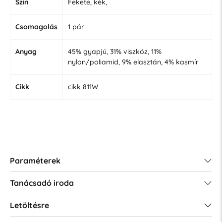
Szín
Fekete, kék,
Csomagolás
1 pár
Anyag
45% gyapjú, 31% viszkóz, 11%
nylon/poliamid, 9% elasztán, 4% kasmír
Cikk
cikk 811W
Paraméterek
Tanácsadó iroda
Letöltésre