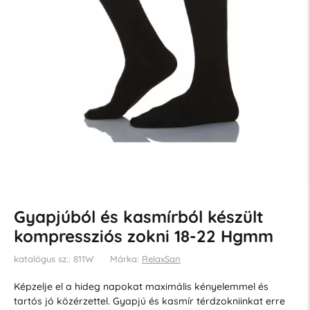
Gyapjúból és kasmírból készült
kompressziós zokni 18-22 Hgmm
katalógus sz.: 811W
Márka:
RelaxSan
Képzelje el a hideg napokat maximális kényelemmel és
tartós jó közérzettel. Gyapjú és kasmír térdzokniinkat erre