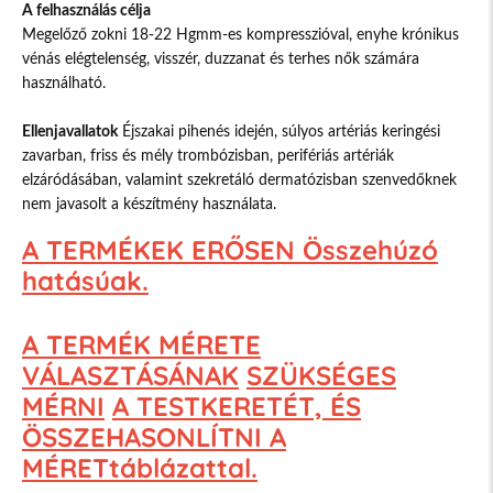
A felhasználás célja
Megelőző zokni 18-22 Hgmm-es kompresszióval, enyhe krónikus
vénás elégtelenség, visszér, duzzanat és terhes nők számára
használható.
Ellenjavallatok
Éjszakai pihenés idején, súlyos artériás keringési
zavarban, friss és mély trombózisban, perifériás artériák
elzáródásában, valamint szekretáló dermatózisban szenvedőknek
nem javasolt a készítmény használata.
A TERMÉKEK ERŐSEN Összehúzó
hatásúak.
A TERMÉK MÉRETE
VÁLASZTÁSÁNAK
SZÜKSÉGES
MÉRNI
A TESTKERETÉT, ÉS
ÖSSZEHASONLÍTNI A
MÉRETtáblázattal.