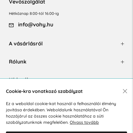
Vevőszolgálat
Hétköznap 8:00-tól 16:00-ig
info@vohy.hu
A vásárlásról
Rólunk
Hírlevél
Cookie-kra vonatkozó szabályzat
Ez a weboldal cookie-kat használ a felhasználói élmény
Hozzájárulok a személyes adatok marketing célú kezeléséhez.
javítása érdekében. Weboldalunk használatával Ön
Személyes adatok védelmére vonatkozó szabályzat
.
hozzájárul az összes cookie használatához a süti
szabályzatunknak megfelelően.
Olvass tovább