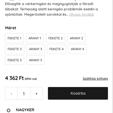
Elősegítik a vérkeringést és megnyugtatják a fáradt
lábakat. Terhesség alatti keringési problémák esetén is
ajánlottak. Megerősített sarokkal és…
Olvass tovább
Méret
FEKETE 1
ARANY 1
FEKETE 2
ARANY 2
FEKETE 3
ARANY 3
FEKETE 4
ARANY 4
FEKETE 5
ARANY 5
4 362 Ft
Szállítási költség
DPH-val
Kosárba
-
+
NAGYKER