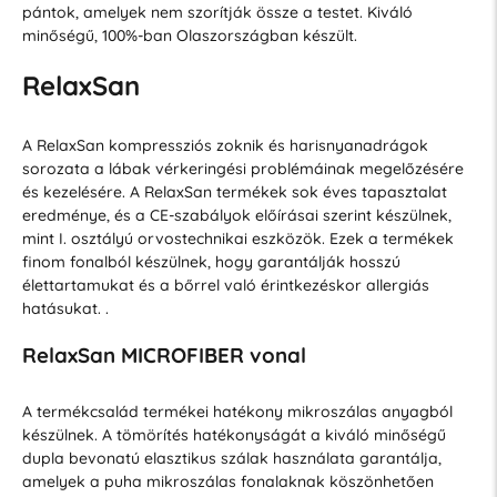
pántok, amelyek nem szorítják össze a testet. Kiváló
minőségű, 100%-ban Olaszországban készült.
RelaxSan
A RelaxSan kompressziós zoknik és harisnyanadrágok
sorozata a lábak vérkeringési problémáinak megelőzésére
és kezelésére. A RelaxSan termékek sok éves tapasztalat
eredménye, és a CE-szabályok előírásai szerint készülnek,
mint I. osztályú orvostechnikai eszközök. Ezek a termékek
finom fonalból készülnek, hogy garantálják hosszú
élettartamukat és a bőrrel való érintkezéskor allergiás
hatásukat. .
RelaxSan MICROFIBER vonal
A termékcsalád termékei hatékony mikroszálas anyagból
készülnek. A tömörítés hatékonyságát a kiváló minőségű
dupla bevonatú elasztikus szálak használata garantálja,
amelyek a puha mikroszálas fonalaknak köszönhetően