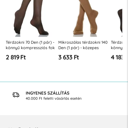
Térdzokni 70 Den (1 pár) -
Mikroszálas térdzokni 140
Térdzokni
könnyű kompressziós fok
Den (1 pár) - közepes
könnyű k
12-17 Hgmm
kompressziós szint 18-22
12-17 H
2 819 Ft
3 633 Ft
4 183 
Hgmm
INGYENES SZÁLLÍTÁS
40.000 Ft feletti vásárlás esetén