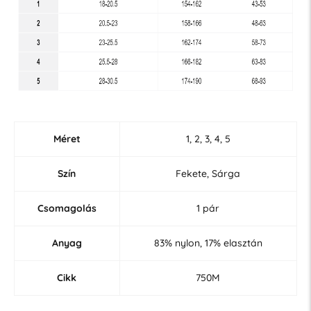
Méret
1, 2, 3, 4, 5
Szín
Fekete, Sárga
Csomagolás
1 pár
Anyag
83% nylon, 17% elasztán
Cikk
750M