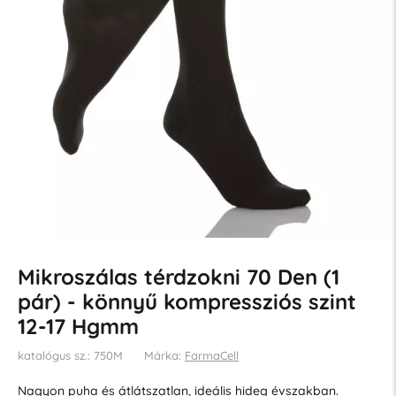
Mikroszálas térdzokni 70 Den (1
pár) - könnyű kompressziós szint
12-17 Hgmm
katalógus sz.: 750M
Márka:
FarmaCell
Nagyon puha és átlátszatlan, ideális hideg évszakban.