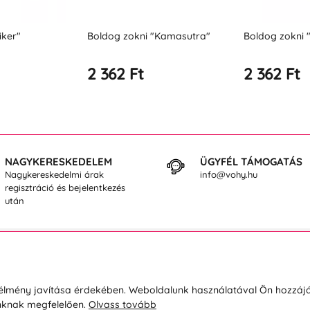
dog zokni "Kamasutra"
Boldog zokni "Kávopič"
Bol
"Pr
362 Ft
2 362 Ft
2 
NAGYKERESKEDELEM
ÜGYFÉL TÁMOGATÁS
Nagykereskedelmi árak
info@vohy.hu
regisztráció és bejelentkezés
után
sárlásról
Rólunk
i élmény javítása érdekében. Weboldalunk használatával Ön hozzájá
unknak megfelelően.
Olvass tovább
áció / Áru visszaküldése
Kapcsolatok