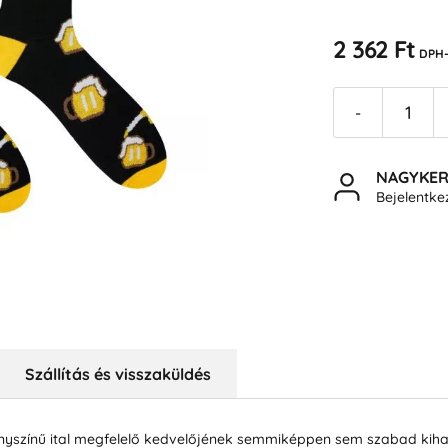
2 362 Ft
DPH-
-
NAGYKE
Bejelentk
Szállítás és visszaküldés
nyszínű ital megfelelő kedvelőjének semmiképpen sem szabad kiha