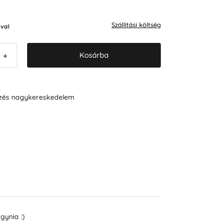
Szállítási költség
val
Kosárba
+
R
ezés nagykereskedelem
gynia :)