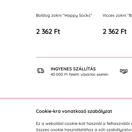
og zokni "Happy Socks"
Vicces zokni "Biker"
Bol
62 Ft
2 362 Ft
2 
 VÁSÁRLÁS
INGYENES SZÁLLÍTÁS
osan
40.000 Ft feletti vásárlás esetén
Cookie-kra vonatkozó szabályzat
Vevőszolgálat
A vá
Ez a weboldal cookie-kat használ a felhasználó
összes cookie használatához a süti szabályzat
Hétköznap 8:00-tól 16:00-ig
Reklam