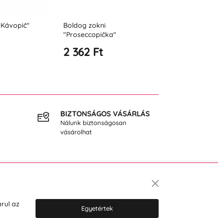
dog zokni
Boldog Fisherman Zokni
Vic
oseccopička"
elő
362 Ft
2 362 Ft
2
BIZTONSÁGOS VÁSÁRLÁS
INGY
Nálunk biztonságosan
40.000
vásárolhat
Hírlevél
rul az
Egyetértek