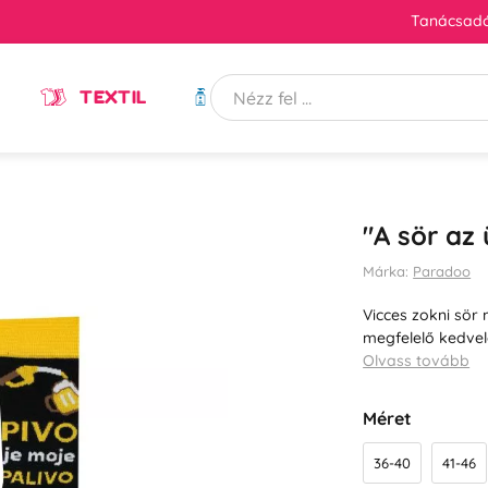
Tanácsadó
TEXTIL
HIGIÉNIA
"A sör az
Márka:
Paradoo
Vicces zokni sör
megfelelő kedve
Olvass tovább
Méret
36-40
41-46