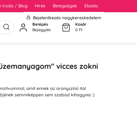
 iroda / Blog
Hírek
Betegségek
Eladás
Bejelentkezés nagykereskedelem
Belépés
Kosár
Bejegyzés
0 Ft
 üzemanyagom" vicces zokni
 motívummal, amit ennek az aranyszínű ital
lőjének semmiképpen sem szabad kihagynia :)