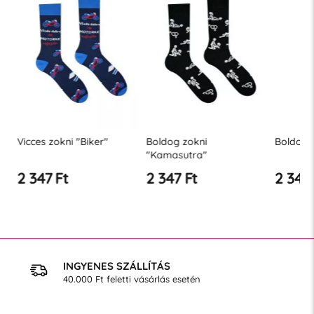
Vicces zokni "Biker"
Boldog zokni
Boldog z
"Kamasutra"
2 347 Ft
2 347 Ft
2 347 
INGYENES SZÁLLÍTÁS
40.000 Ft feletti vásárlás esetén