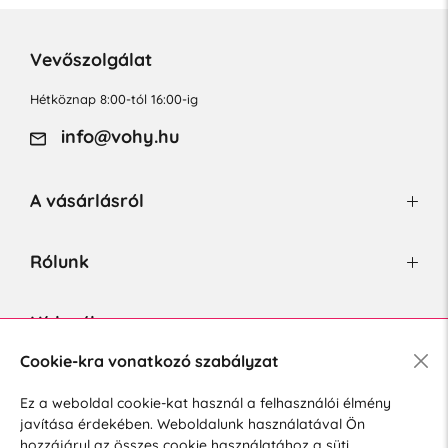
Vevőszolgálat
Hétköznap 8:00-tól 16:00-ig
info@vohy.hu
A vásárlásról
Rólunk
Hírlevél
Cookie-kra vonatkozó szabályzat
Ez a weboldal cookie-kat használ a felhasználói élmény
Hozzájárulok a személyes adatok marketing célú kezeléséhez.
javítása érdekében. Weboldalunk használatával Ön
Személyes adatok védelmére vonatkozó szabályzat
.
hozzájárul az összes cookie használatához a süti