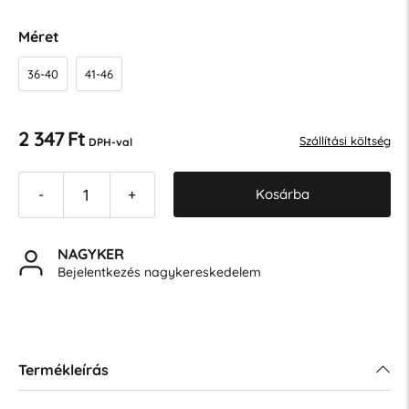
Méret
36-40
41-46
2 347 Ft
Szállítási költség
DPH-val
Kosárba
-
+
NAGYKER
Bejelentkezés nagykereskedelem
Termékleírás