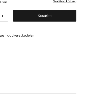
Szállítási költség
H-val
Kosárba
+
R
ezés nagykereskedelem