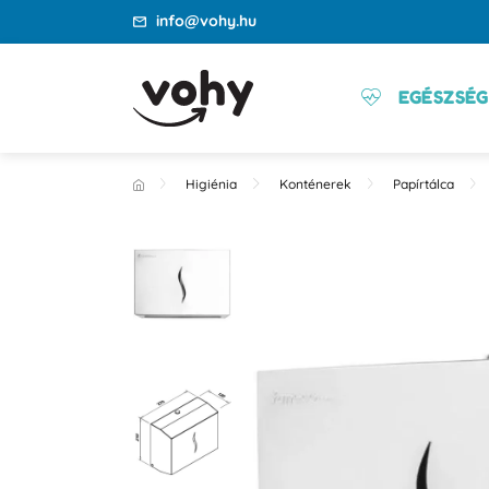
info@vohy.hu
EGÉSZSÉG
Higiénia
Konténerek
Papírtálca