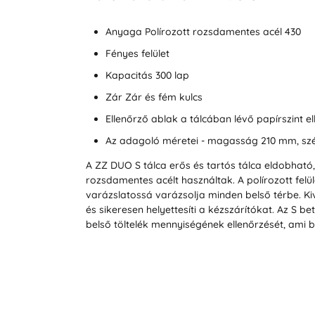
Anyaga Polírozott rozsdamentes acél 430
Fényes felület
Kapacitás 300 lap
Zár Zár és fém kulcs
Ellenőrző ablak a tálcában lévő papírszint e
Az adagoló méretei - magasság 210 mm, sz
A ZZ DUO S tálca erős és tartós tálca eldobható,
rozsdamentes acélt használtak. A polírozott felü
varázslatossá varázsolja minden belső térbe. K
és sikeresen helyettesíti a kézszárítókat. Az S 
belső töltelék mennyiségének ellenőrzését, ami b