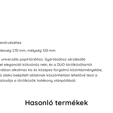
llenőrzéséhez
élesség 270 mm, mélység 120 mm
 univerzális papírtörlőhöz. Gyártásához sérülésálló
let eleganciát kölcsönöz neki, és a DUO törölközőtartót
iválóan alkalmas kis és közepes forgalmú közintézményekbe,
betű alakú beépített ablaknak köszönhetően lehetővé teszi a
iztosítja a törölközők hatékony utánpótlását.
Hasonló termékek