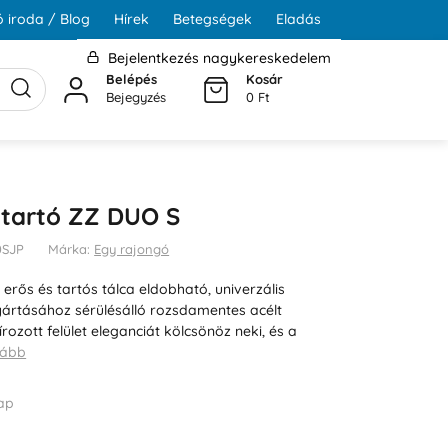
 iroda / Blog
Hírek
Betegségek
Eladás
Bejelentkezés nagykereskedelem
Belépés
Kosár
Bejegyzés
0 Ft
őtartó ZZ DUO S
0SJP
Márka:
Egy rajongó
erős és tartós tálca eldobható, univerzális
yártásához sérülésálló rozsdamentes acélt
írozott felület eleganciát kölcsönöz neki, és a
vább
ap