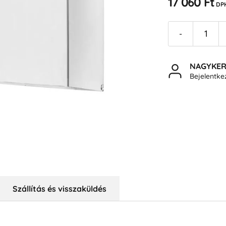
17 060 Ft
DP
-
NAGYKE
Bejelentk
Szállítás és visszaküldés