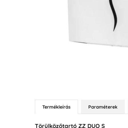
Termékleírás
Paraméterek
Törülközőtartó
ZZ DUO S