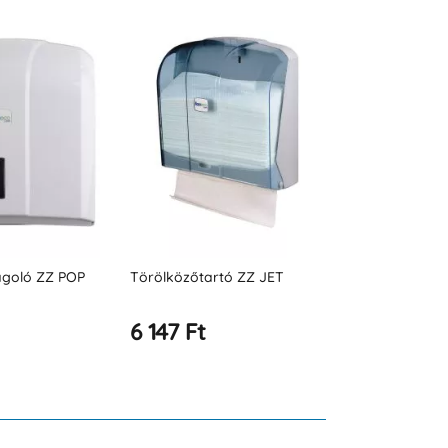
ó ZZ JET
Szalvétaadagoló
Törülközőad
tekercsben
6 367 Ft
8 331 Ft