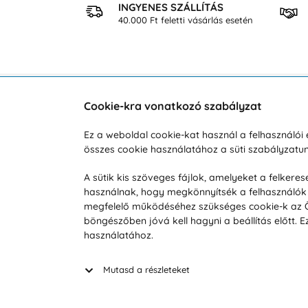
 VÁSÁRLÁS
INGYENES SZÁLLÍTÁS
osan
40.000 Ft feletti vásárlás esetén
Cookie-kra vonatkozó szabályzat
Vevőszolgálat
A vá
Ez a weboldal cookie-kat használ a felhasználó
összes cookie használatához a süti szabályzat
Hétköznap 8:00-tól 16:00-ig
Reklam
info@vohy.hu
Szállít
A sütik kis szöveges fájlok, amelyeket a felker
használnak, hogy megkönnyítsék a felhasználók 
Üzleti 
megfelelő működéséhez szükséges cookie-k az Ön 
Visszak
böngészőben jóvá kell hagyni a beállítás előtt.
Hírek
használatához.
Keresé
Mutasd a részleteket