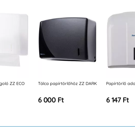
rlőhöz ZZ DARK
Papírtörlő adagoló ZZ POP
Törölközőtart
6 147 Ft
6 147 Ft