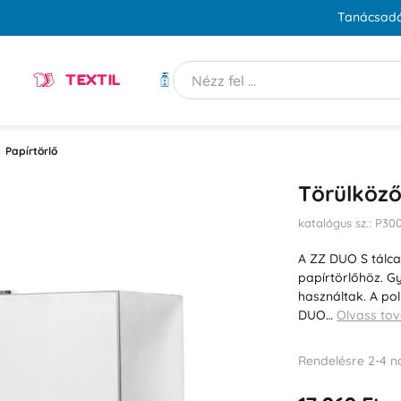
Tanácsadó
TEXTIL
HIGIÉNIA
Papírtörlő
Törülköz
katalógus sz.: P30
A ZZ DUO S tálca 
papírtörlőhöz. G
használtak. A pol
DUO…
Olvass to
Rendelésre 2-4 n