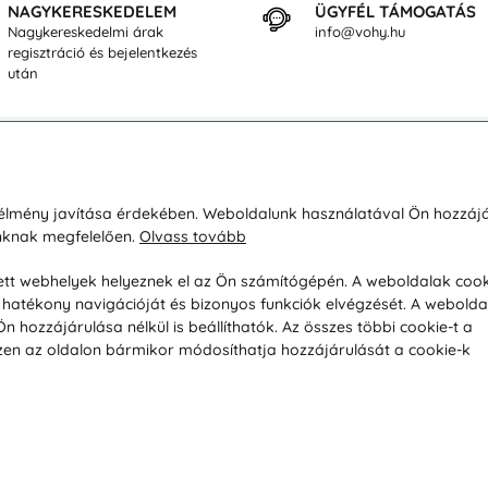
NAGYKERESKEDELEM
ÜGYFÉL TÁMOGATÁS
Nagykereskedelmi árak
info@vohy.hu
regisztráció és bejelentkezés
után
sárlásról
Rólunk
i élmény javítása érdekében. Weboldalunk használatával Ön hozzájá
unknak megfelelően.
Olvass tovább
áció / Áru visszaküldése
Kapcsolatok
ás és fizetés
Társaságról
esett webhelyek helyeznek el az Ön számítógépén. A weboldalak cook
hatékony navigációját és bizonyos funkciók elvégzését. A webolda
feltételek
Magánélet
hozzájárulása nélkül is beállíthatók. Az összes többi cookie-t a
üldési politika
Tanácsadó iroda
 Ezen az oldalon bármikor módosíthatja hozzájárulását a cookie-k
s betegség szerint