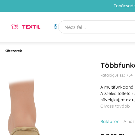
Tanácsadó
TEXTIL
HIGIÉNIA
Kötszerek
Többfunkc
katalógus sz.: 754
A multifunkcioná
A zselés töltetű 
hüvelykujjat az u
Olvass tovább
Raktáron
A ház