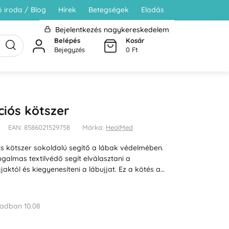
 iroda / Blog
Hírek
Betegségek
Eladás
Bejelentkezés nagykereskedelem
Belépés
Kosár
Bejegyzés
0 Ft
iós kötszer
EAN: 8586021529758
Márka:
HealMed
lis kötszer sokoldalú segítő a lábak védelmében.
rugalmas textilvédő segít elválasztani a
jjaktól és kiegyenesíteni a lábujjat. Ez a kötés a…
adban 10.08