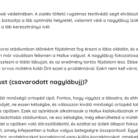
bak védelmében. A zselés töltetű rugalmas textilvédő segít elválaszt
 biztosítja a láb optimális helyzetét, valamint védi a nagylábujj ízü
 láb keresztirányú ívét.
korai stádiumban időnként fájdalmat fog érezni a lába oldalán, és 
már vizuálisan felismeri a Hallux valgust. A nagylábujj fokozatosan 
sztezni a többi lábujjat, és az eredmény tartós fájdalom lesz. Ebbe
 orvos műtétre küldi Önt ezzel a problémával. Ezért nem kell várni,
ust (csavarodott nagylábujj)?
ó minőségű ortopéd cipő. Fontos, hogy vigyázz a lábadra, és ehhe
ipőjét, ne essen kétségbe, és válasszon kiváló minőségű ortopéd ta
 a cipőben. Ezek az ajánlások alkalmasak a Hallux kialakulásának
ladottabb stádiumban, ne ess kétségbe, még elkerülheted a műtéte
tet a cipőben való dörzsölődéstől, és ezáltal az ízületi állapot fok
t, amely kifejezetten a hallux valgus betegségre összpontosít. Egy
ra, protektorokat korrektorral vagy külön korrektorokat, amelyek el