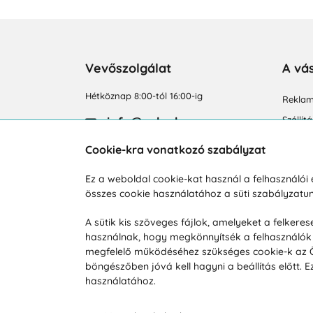
Vevőszolgálat
A vá
Hétköznap 8:00-tól 16:00-ig
Reklam
info@vohy.hu
Szállít
Üzleti 
Cookie-kra vonatkozó szabályzat
Visszak
Ez a weboldal cookie-kat használ a felhasználó
Hírek
összes cookie használatához a süti szabályzat
Keresé
A sütik kis szöveges fájlok, amelyeket a felker
használnak, hogy megkönnyítsék a felhasználók 
megfelelő működéséhez szükséges cookie-k az Ön 
böngészőben jóvá kell hagyni a beállítás előtt.
használatához.