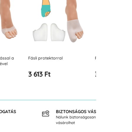
rral
Fásli protektorral - test
Gél vonalú b
3 613 Ft
7 734 Ft
BIZTONSÁGOS VÁSÁRLÁS
INGY
Nálunk biztonságosan
40.000
vásárolhat