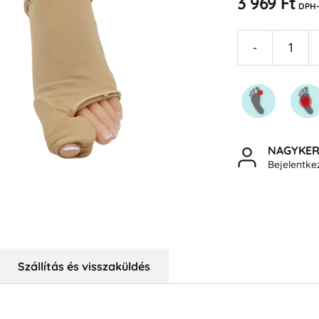
3 969 Ft
DPH-
-
NAGYKE
Bejelentk
Szállítás és visszaküldés