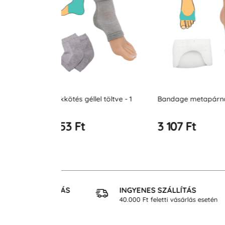
l töltve - 1
Bandage metapárna
Lábfej-kötés - 
3 107 Ft
3 253 Ft
 VÁSÁRLÁS
INGYENES SZÁLLÍTÁS
osan
40.000 Ft feletti vásárlás esetén