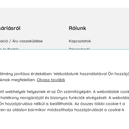
sárlásról
Rólunk
áció / Áru visszaküldése
Kapcsolatok
ás és fizetés
Társaságról
feltételek
Magánélet
üldési politika
Tanácsadó iroda
i élmény javítása érdekében. Weboldalunk használatával Ön hozzájá
unknak megfelelően.
Olvass tovább
s betegség szerint
esett webhelyek helyeznek el az Ön számítógépén. A weboldalak cook
hatékony navigációját és bizonyos funkciók elvégzését. A webolda
hozzájárulása nélkül is beállíthatók. Az összes többi cookie-t a
 Ezen az oldalon bármikor módosíthatja hozzájárulását a cookie-k