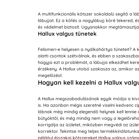
A multifunkcionális kötszer sokoldalú segítő a lá
lábujjat. Ez a kötés a nagylábujj köré tekered, és
és védelmet biztosít. Ugyanakkor megtámasztja a
Hallux valgus tünetek
Felismeri-e helyesen a nyálkahártya tüneteit? A 
alatti csontok szétválnak, és ebben a szakaszban 
hagyja ezt a problémát, a lábujja elkezdhet kere
érzékeny. A Hallux utolsó szakasza az, amikor az
megelőzést.
Hogyan kell kezelni a Hallux valg
A Hallux megszabadulásának egyik módja a kivál
is. Ha azonban mégis szeretné viselni kedvenc c
lábnak még mindig elegendő helynek kell lennie
bütyöktől, és még mindig nem vagy a legelőreha
korrigálja az ízületet, miközben megvédi az ízüle
korrektor. Tekintse meg teljes termékkínálatunka
például éjszakai kötszereket Hallux valgus számá