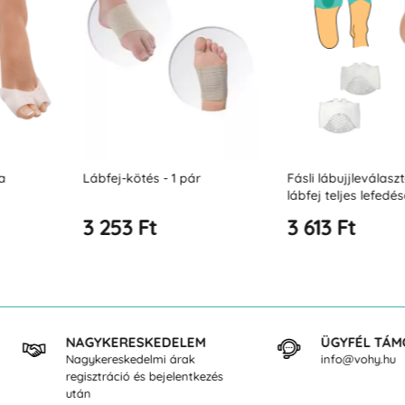
1 pár
Fásli lábujjleválasztással a
Fásli protekto
lábfej teljes lefedésével
3 613 Ft
3 613 Ft
NAGYKERESKEDELEM
ÜGYFÉL TÁMOGATÁS
Nagykereskedelmi árak
info@vohy.hu
regisztráció és bejelentkezés
után