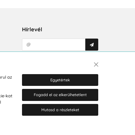
Hírlevél
Hozzájárulok a személyes adatok
marketing célú kezeléséhez.
Személyes adatok védelmére
vonatkozó szabályzat
.
rul az
Egyetértek
Fogadd el az elkerülhetetlent
ie-kat
l
Mutasd a részleteket
© 2026 Hesty s.r.o.
Cookie-beállítások szerkesztése
Web design: MARLOW DESIGN