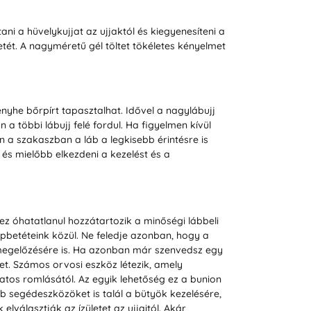
ani a hüvelykujjat az ujjaktól és kiegyenesíteni a
letét. A nagyméretű gél töltet tökéletes kényelmet
enyhe bőrpírt tapasztalhat. Idővel a nagylábujj
a többi lábujj felé fordul. Ha figyelmen kívül
n a szakaszban a láb a legkisebb érintésre is
 és mielőbb elkezdeni a kezelést és a
z óhatatlanul hozzátartozik a minőségi lábbeli
lpbetéteink közül. Ne feledje azonban, hogy a
 megelőzésére is. Ha azonban már szenvedsz egy
t. Számos orvosi eszköz létezik, amely
ozatos romlásától. Az egyik lehetőség ez a bunion
éb segédeszközöket is talál a bütyök kezelésére,
választják az ízületet az ujjaitól. Akár