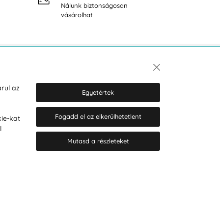
Nálunk biztonságosan
40.000
vásárolhat
Hírlevél
rul az
Egyetértek
Fogadd el az elkerülhetetlent
ie-kat
Hozzájárulok a személyes adatok
l
marketing célú kezeléséhez.
Személyes adatok védelmére
Mutasd a részleteket
vonatkozó szabályzat
.