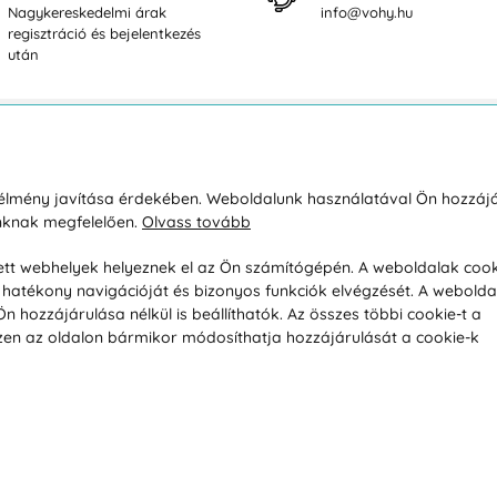
Nagykereskedelmi árak
info@vohy.hu
regisztráció és bejelentkezés
után
sárlásról
Rólunk
i élmény javítása érdekében. Weboldalunk használatával Ön hozzájá
unknak megfelelően.
Olvass tovább
áció / Áru visszaküldése
Kapcsolatok
ás és fizetés
Társaságról
esett webhelyek helyeznek el az Ön számítógépén. A weboldalak cook
hatékony navigációját és bizonyos funkciók elvégzését. A webolda
feltételek
Magánélet
hozzájárulása nélkül is beállíthatók. Az összes többi cookie-t a
üldési politika
Tanácsadó iroda
 Ezen az oldalon bármikor módosíthatja hozzájárulását a cookie-k
s betegség szerint