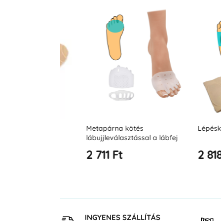
párna
Metapárna kötés
Lépéskötés ív
lábujjleválasztással a lábfej
teljes lefedésével
2 711 Ft
2 818 Ft
 VÁSÁRLÁS
INGYENES SZÁLLÍTÁS