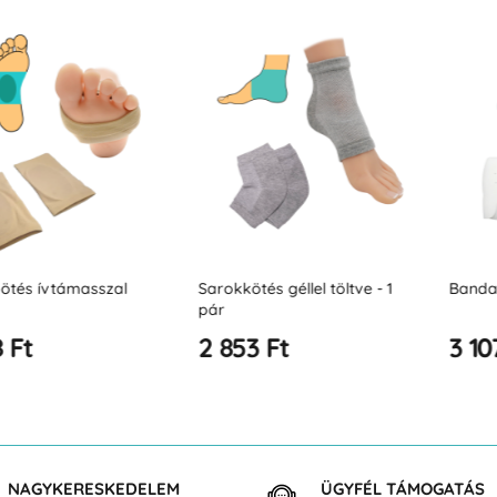
támasszal
Sarokkötés géllel töltve - 1
Bandage met
pár
2 853 Ft
3 107 Ft
NAGYKERESKEDELEM
ÜGYFÉL TÁMOGATÁS