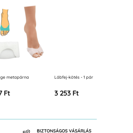
apárna
Lábfej-kötés - 1 pár
Fásli lábujjle
lábfej teljes 
3 253 Ft
3 613 Ft
BIZTONSÁGOS VÁSÁRLÁS
INGY