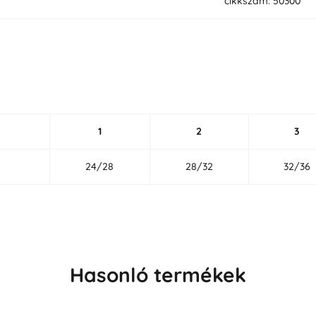
cikkszám: 50300
1
2
3
24/28
28/32
32/36
Hasonló termékek