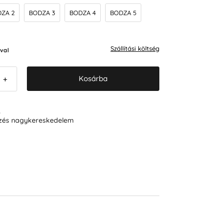
ZA 2
BODZA 3
BODZA 4
BODZA 5
Szállítási költség
val
Kosárba
+
R
ezés nagykereskedelem