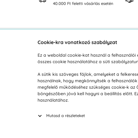
osan
40.000 Ft feletti vásárlás esetén
Cookie-kra vonatkozó szabályzat
Vevőszolgálat
A vá
Ez a weboldal cookie-kat használ a felhasználó
összes cookie használatához a süti szabályzat
Hétköznap 8:00-tól 16:00-ig
Reklam
info@vohy.hu
Szállít
A sütik kis szöveges fájlok, amelyeket a felker
használnak, hogy megkönnyítsék a felhasználók 
Üzleti 
megfelelő működéséhez szükséges cookie-k az Ön 
Visszak
böngészőben jóvá kell hagyni a beállítás előtt.
Hírek
használatához.
Keresé
Mutasd a részleteket