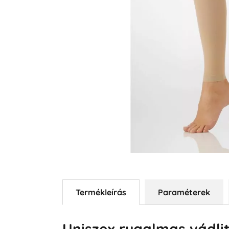
Termékleírás
Paraméterek
Uniszex rugalmas vádli