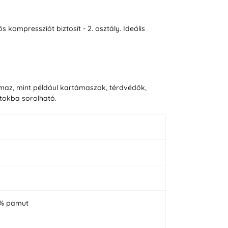
ompressziót biztosít - 2. osztály. Ideális
lmaz, mint például kartámaszok, térdvédők,
tokba sorolható.
4% pamut