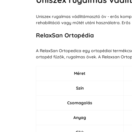
Uniszex rugalmas vádlitámasztó öv - erős kompres
rehabilitáció vagy műtét utáni használatra. Erős k
RelaxSan Ortopédia
A RelaxSan Ortopedica egy ortopédiai termékcsa
ortopéd fűzők, rugalmas övek. A Relaxsan Orto
Méret
Szín
Csomagolás
Anyag