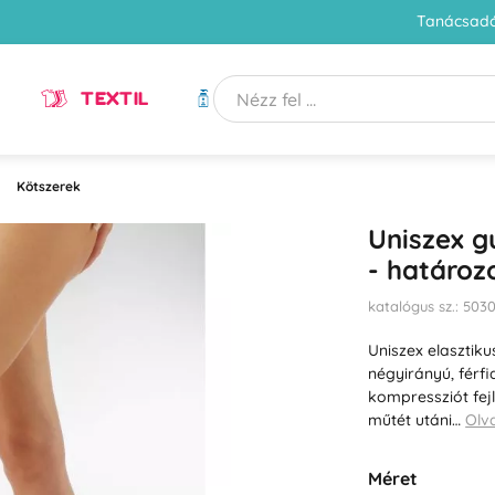
Tanácsadó
TEXTIL
HIGIÉNIA
Kötszerek
Uniszex g
- határoz
katalógus sz.: 503
Uniszex elasztik
négyirányú, férf
kompressziót fejl
műtét utáni…
Olv
Méret