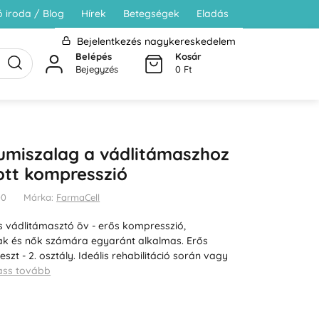
 iroda / Blog
Hírek
Betegségek
Eladás
Bejelentkezés nagykereskedelem
Belépés
Kosár
Bejegyzés
0 Ft
umiszalag a vádlitámaszhoz
ott kompresszió
00
Márka:
FarmaCell
us vádlitámasztó öv - erős kompresszió,
iak és nők számára egyaránt alkalmas. Erős
eszt - 2. osztály. Ideális rehabilitáció során vagy
ass tovább