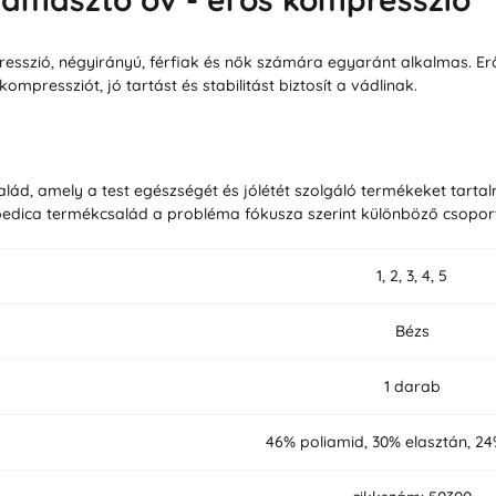
szió, négyirányú, férfiak és nők számára egyaránt alkalmas. Erős k
ompressziót, jó tartást és stabilitást biztosít a vádlinak.
lád, amely a test egészségét és jólétét szolgáló termékeket tarta
pedica termékcsalád a probléma fókusza szerint különböző csopor
1, 2, 3, 4, 5
Bézs
1 darab
46% poliamid, 30% elasztán, 2