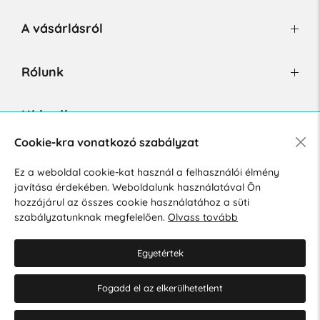
A vásárlásról
Rólunk
Hírlevél
Cookie-kra vonatkozó szabályzat
Ez a weboldal cookie-kat használ a felhasználói élmény
Hozzájárulok a személyes adatok marketing célú kezeléséhez.
javítása érdekében. Weboldalunk használatával Ön
Személyes adatok védelmére vonatkozó szabályzat
.
hozzájárul az összes cookie használatához a süti
szabályzatunknak megfelelően.
Olvass tovább
Egyetértek
Fogadd el az elkerülhetetlent
© 2026 Hesty s.r.o.
Cookie-beállítások szerkesztése