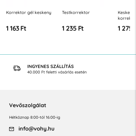
Korrektor gél keskeny
Testkorrektor
Keskeny 
korrekto
1 163 Ft
1 235 Ft
1 275 
INGYENES SZÁLLÍTÁS
40.000 Ft feletti vásárlás esetén
Vevőszolgálat
Hétköznap 8:00-tól 16:00-ig
info@vohy.hu