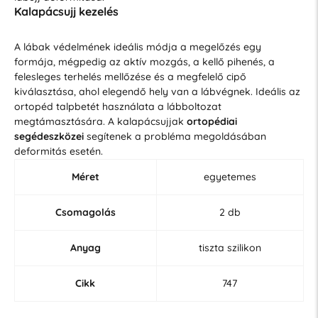
Kalapácsujj kezelés
A lábak védelmének ideális módja a megelőzés egy
formája, mégpedig az aktív mozgás, a kellő pihenés, a
felesleges terhelés mellőzése és a megfelelő cipő
kiválasztása, ahol elegendő hely van a lábvégnek. Ideális az
ortopéd talpbetét használata a lábboltozat
megtámasztására. A kalapácsujjak
ortopédiai
segédeszközei
segítenek a probléma megoldásában
deformitás esetén.
Méret
egyetemes
Csomagolás
2 db
Anyag
tiszta szilikon
Cikk
747