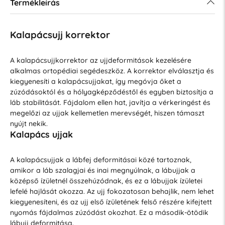
Termékleírás
Kalapácsujj korrektor
A kalapácsujjkorrektor az ujjdeformitások kezelésére
alkalmas ortopédiai segédeszköz. A korrektor elválasztja és
kiegyenesíti a kalapácsujjakat, így megóvja őket a
zúzódásoktól és a hólyagképződéstől és egyben biztosítja a
láb stabilitását. Fájdalom ellen hat, javítja a vérkeringést és
megelőzi az ujjak kellemetlen merevségét, hiszen támaszt
nyújt nekik.
Kalapács ujjak
A kalapácsujjak a lábfej deformitásai közé tartoznak,
amikor a láb szalagjai és inai megnyúlnak, a lábujjak a
középső ízületnél összehúzódnak, és ez a lábujjak ízületei
lefelé hajlását okozza. Az ujj fokozatosan behajlik, nem lehet
kiegyenesíteni, és az ujj első ízületének felső részére kifejtett
nyomás fájdalmas zúzódást okozhat. Ez a második-ötödik
lábujj deformitása.