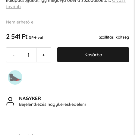
kalapácsujjakat, így megóvja őket a zúzódásoktól…
Olvass
tovább
Nem érhető el
2 541 Ft
Szállítási költség
DPH-val
Kosárba
-
+
NAGYKER
Bejelentkezés nagykereskedelem