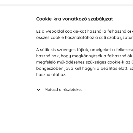
Cookie-kra vonatkozó szabályzat
Vevőszolgálat
A vá
Ez a weboldal cookie-kat használ a felhasználó
összes cookie használatához a süti szabályzat
Hétköznap 8:00-tól 16:00-ig
Reklam
info@vohy.hu
Szállít
A sütik kis szöveges fájlok, amelyeket a felker
használnak, hogy megkönnyítsék a felhasználók 
Üzleti 
megfelelő működéséhez szükséges cookie-k az Ön 
Visszak
böngészőben jóvá kell hagyni a beállítás előtt.
Hírek
használatához.
Keresé
Mutasd a részleteket