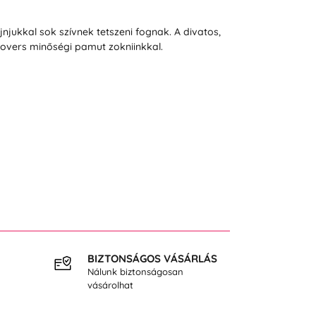
ukkal sok szívnek tetszeni fognak. A divatos,
Lovers minőségi pamut zokniinkkal.
BIZTONSÁGOS VÁSÁRLÁS
INGY
Nálunk biztonságosan
40.000
vásárolhat