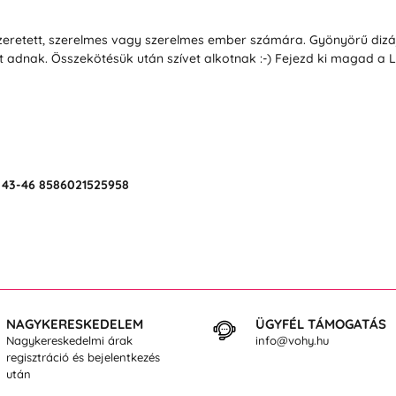
eretett, szerelmes vagy szerelmes ember számára. Gyönyörű dizájnj
 adnak. Összekötésük után szívet alkotnak :-) Fejezd ki magad a 
1
43-46
8586021525958
NAGYKERESKEDELEM
ÜGYFÉL TÁMOGATÁS
Nagykereskedelmi árak
info@vohy.hu
regisztráció és bejelentkezés
után