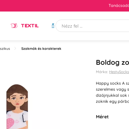
Tanácsadó
TEXTIL
HIGIÉNIA
szikus
Szakmák és karakterek
Boldog zo
Márka:
HestySock
Happy socks A sz
szerelmes vagy 
dizájnjukkal sok 
zoknik egy párb
Méret