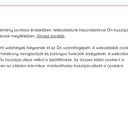
sárlásról
Rólunk
i élmény javítása érdekében. Weboldalunk használatával Ön hozzájá
unknak megfelelően.
Olvass tovább
áció / Áru visszaküldése
Kapcsolatok
ás és fizetés
Társaságról
esett webhelyek helyeznek el az Ön számítógépén. A weboldalak cook
hatékony navigációját és bizonyos funkciók elvégzését. A webolda
feltételek
Magánélet
hozzájárulása nélkül is beállíthatók. Az összes többi cookie-t a
üldési politika
Tanácsadó iroda
 Ezen az oldalon bármikor módosíthatja hozzájárulását a cookie-k
s betegség szerint