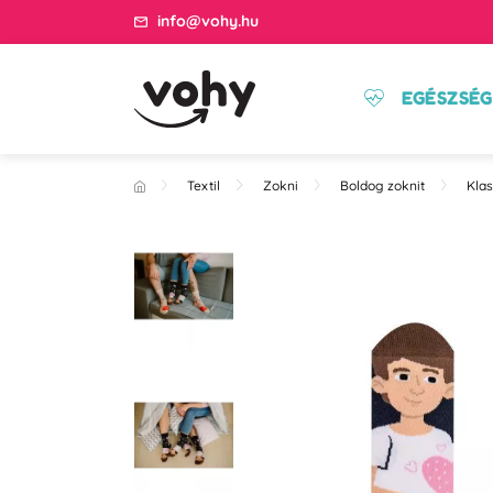
info@vohy.hu
EGÉSZSÉG
Textil
Zokni
Boldog zoknit
Klas