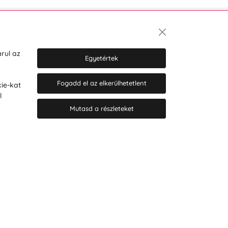
Hírlevél
rul az
Egyetértek
Fogadd el az elkerülhetetlent
ie-kat
Hozzájárulok a személyes adatok
l
marketing célú kezeléséhez.
Személyes adatok védelmére
Mutasd a részleteket
vonatkozó szabályzat
.
© 2026 Hesty s.r.o.
Cookie-beállítások szerkesztése
Web design: MARLOW DESIGN