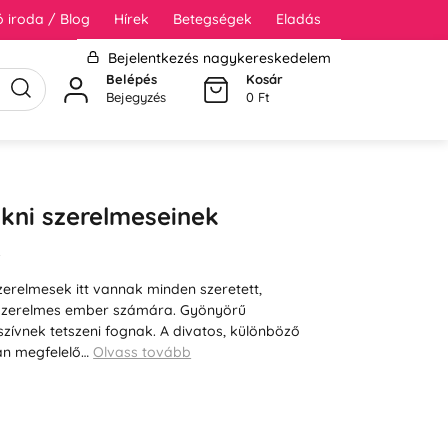
 iroda / Blog
Hírek
Betegségek
Eladás
Bejelentkezés nagykereskedelem
Belépés
Kosár
Bejegyzés
0 Ft
kni szerelmeseinek
s
erelmesek itt vannak minden szeretett,
szerelmes ember számára. Gyönyörű
szívnek tetszeni fognak. A divatos, különböző
an megfelelő…
Olvass tovább