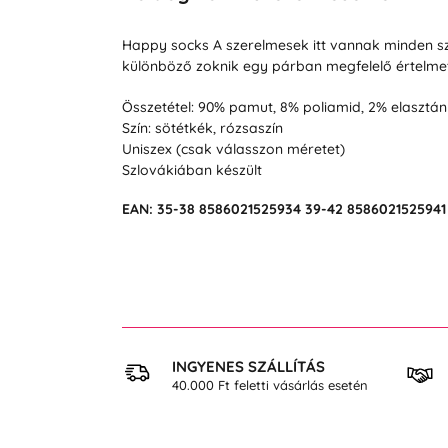
Happy socks A szerelmesek itt vannak minden sz
különböző zoknik egy párban megfelelő értelmet
Összetétel: 90% pamut, 8% poliamid, 2% elasztán
Szín: sötétkék, rózsaszín
Uniszex (csak válasszon méretet)
Szlovákiában készült
EAN:
35-38
8586021525934
39-42
858602152594
 VÁSÁRLÁS
INGYENES SZÁLLÍTÁS
osan
40.000 Ft feletti vásárlás esetén