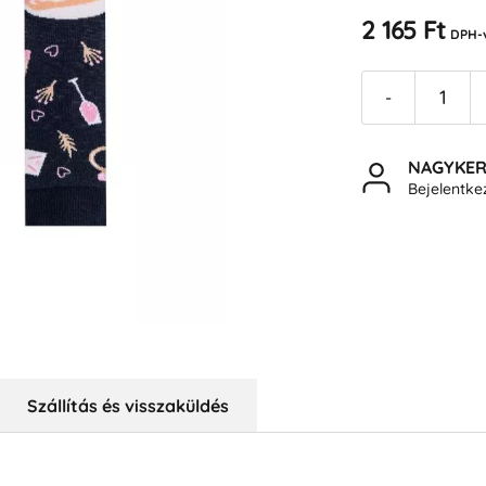
2 165 Ft
DPH-
-
NAGYKE
Bejelentk
Szállítás és visszaküldés