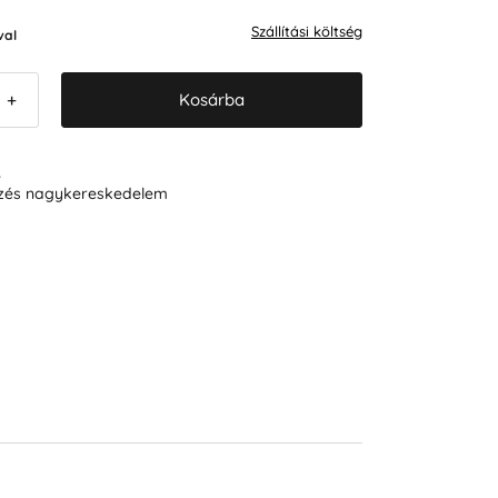
Szállítási költség
val
Kosárba
+
R
ezés nagykereskedelem