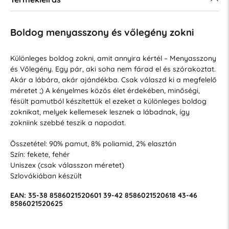
Boldog menyasszony és vőlegény zokni
Különleges boldog zokni, amit annyira kértél – Menyasszony
és Vőlegény. Egy pár, aki soha nem fárad el és szórakoztat.
Akár a lábára, akár ajándékba. Csak válaszd ki a megfelelő
méretet ;) A kényelmes közös élet érdekében, minőségi,
fésült pamutból készítettük el ezeket a különleges boldog
zoknikat, melyek kellemesek lesznek a lábadnak, így
zokniink szebbé teszik a napodat.
Összetétel: 90% pamut, 8% poliamid, 2% elasztán
Szín: fekete, fehér
Uniszex (csak válasszon méretet)
Szlovákiában készült
EAN:
35-38
8586021520601
39-42
8586021520618
43-46
8586021520625