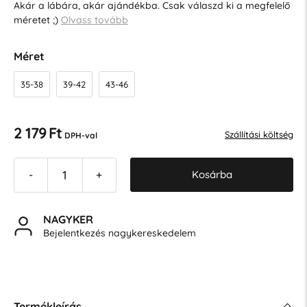
Akár a lábára, akár ajándékba. Csak válaszd ki a megfelelő
méretet ;)
Olvass tovább
Méret
35-38
39-42
43-46
2 179 Ft
Szállítási költség
DPH-val
Kosárba
-
+
NAGYKER
Bejelentkezés nagykereskedelem
Termékleírás