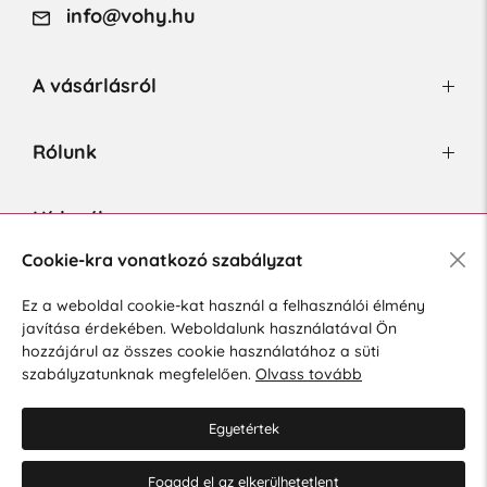
info@vohy.hu
A vásárlásról
Rólunk
Hírlevél
Cookie-kra vonatkozó szabályzat
Ez a weboldal cookie-kat használ a felhasználói élmény
Hozzájárulok a személyes adatok marketing célú kezeléséhez.
javítása érdekében. Weboldalunk használatával Ön
Személyes adatok védelmére vonatkozó szabályzat
.
hozzájárul az összes cookie használatához a süti
szabályzatunknak megfelelően.
Olvass tovább
Egyetértek
Fogadd el az elkerülhetetlent