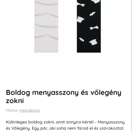
Boldog menyasszony és vőlegény
zokni
Márka:
HestySocks
Különleges boldog zokni, amit annyira kértél – Menyasszony
és Vőlegény. Egy pár, aki soha nem fárad el és szórakoztat.