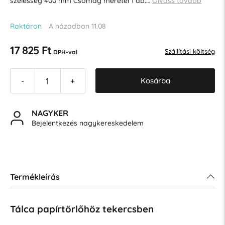
szélesség 400 mm Csomag méretei 1 db:…
Olvass tovább
Raktáron
A házadban 11.08
17 825 Ft
Szállítási költség
DPH-val
Kosárba
-
+
NAGYKER
Bejelentkezés nagykereskedelem
Termékleírás
Tálca papírtörlőhöz tekercsben