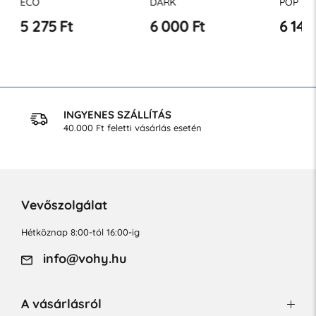
ECO
DARK
POP
5 275 Ft
6 000 Ft
6 147 
INGYENES SZÁLLÍTÁS
40.000 Ft feletti vásárlás esetén
Vevőszolgálat
Hétköznap 8:00-tól 16:00-ig
info@vohy.hu
A vásárlásról