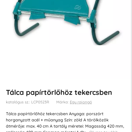
Tálca papírtörlőhöz tekercsben
katalógus sz.: LCP0523R
Márka:
Egy rajongó
Tálca papírtörlőhöz tekercsben Anyaga: porszórt
horganyzott acél + műanyag Szín: zöld A törölközők
átmérője: max. 40 cm A tartály méretei: Magasság 420 mm,