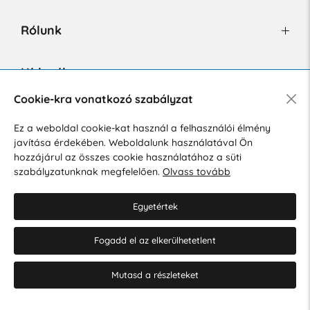
Rólunk
Hírlevél
Cookie-kra vonatkozó szabályzat
Ez a weboldal cookie-kat használ a felhasználói élmény
Hozzájárulok a személyes adatok marketing célú kezeléséhez.
javítása érdekében. Weboldalunk használatával Ön
Személyes adatok védelmére vonatkozó szabályzat
.
hozzájárul az összes cookie használatához a süti
szabályzatunknak megfelelően.
Olvass tovább
Egyetértek
Fogadd el az elkerülhetetlent
© 2026 Hesty s.r.o.
Cookie-beállítások szerkesztése
Mutasd a részleteket
Web design: MARLOW DESIGN