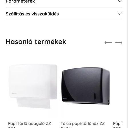
Paraméterek
Szállítás és visszaküldés
Hasonló termékek
Papírtörlő adagoló ZZ
Tálca papírtörlőhöz ZZ
Papírtör