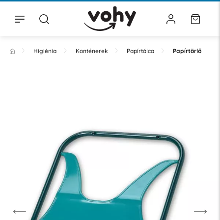
Higiénia
Konténerek
Papírtálca
Papírtörlő