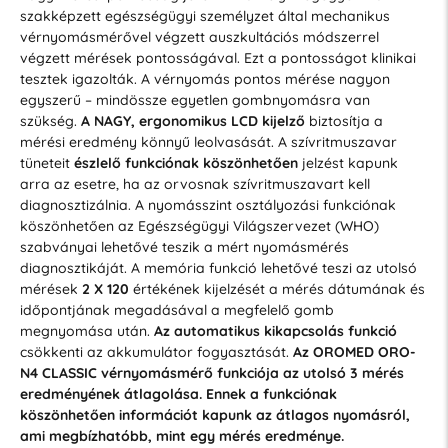
szakképzett egészségügyi személyzet által mechanikus
vérnyomásmérővel végzett auszkultációs módszerrel
végzett mérések pontosságával. Ezt a pontosságot klinikai
tesztek igazolták. A vérnyomás pontos mérése nagyon
egyszerű – mindössze egyetlen gombnyomásra van
szükség.
A NAGY, ergonomikus LCD kijelző
biztosítja a
mérési eredmény könnyű leolvasását. A szívritmuszavar
tüneteit
észlelő funkciónak köszönhetően
jelzést kapunk
arra az esetre, ha az orvosnak szívritmuszavart kell
diagnosztizálnia. A nyomásszint osztályozási funkciónak
köszönhetően az Egészségügyi Világszervezet (WHO)
szabványai lehetővé teszik a mért nyomásmérés
diagnosztikáját. A memória funkció lehetővé teszi az utolsó
mérések
2 X 120
értékének kijelzését a mérés dátumának és
időpontjának megadásával a megfelelő gomb
megnyomása után.
Az automatikus kikapcsolás funkció
csökkenti az akkumulátor fogyasztását.
Az OROMED ORO-
N4 CLASSIC vérnyomásmérő funkciója az utolsó 3 mérés
eredményének átlagolása. Ennek a funkciónak
köszönhetően információt kapunk az átlagos nyomásról,
ami megbízhatóbb, mint egy mérés eredménye.