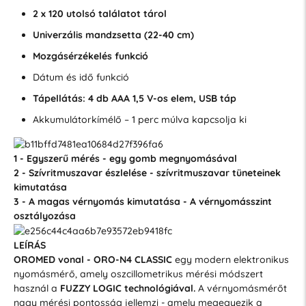
2 x 120 utolsó találatot tárol
Univerzális mandzsetta (22-40 cm)
Mozgásérzékelés funkció
Dátum és idő funkció
Tápellátás: 4 db AAA 1,5 V-os elem, USB táp
Akkumulátorkímélő – 1 perc múlva kapcsolja ki
1
-
Egyszerű mérés - egy gomb megnyomásával
2 - Szívritmuszavar észlelése - szívritmuszavar tüneteinek
kimutatása
3 - A magas vérnyomás kimutatása - A vérnyomásszint
osztályozása
LEÍRÁS
OROMED vonal - ORO-N4 CLASSIC
egy modern elektronikus
nyomásmérő, amely oszcillometrikus mérési módszert
használ a
FUZZY LOGIC technológiával.
A vérnyomásmérőt
nagy mérési pontosság jellemzi - amely megegyezik a