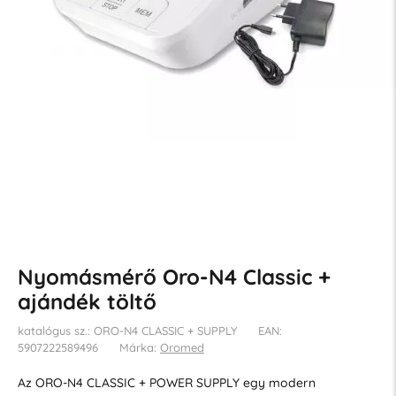
Nyomásmérő Oro-N4 Classic +
ajándék töltő
katalógus sz.: ORO-N4 CLASSIC + SUPPLY
EAN:
5907222589496
Márka:
Oromed
Az ORO-N4 CLASSIC + POWER SUPPLY egy modern