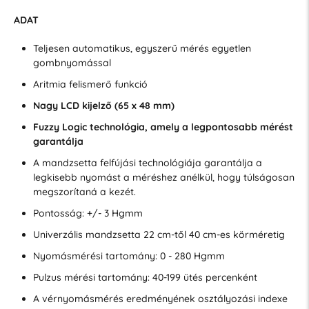
ADAT
Teljesen automatikus, egyszerű mérés egyetlen
gombnyomással
Aritmia felismerő funkció
Nagy LCD kijelző (65 x 48 mm)
Fuzzy Logic technológia, amely a legpontosabb mérést
garantálja
A mandzsetta felfújási technológiája garantálja a
legkisebb nyomást a méréshez anélkül, hogy túlságosan
megszorítaná a kezét.
Pontosság: +/- 3 Hgmm
Univerzális mandzsetta 22 cm-től 40 cm-es körméretig
Nyomásmérési tartomány: 0 - 280 Hgmm
Pulzus mérési tartomány: 40-199 ütés percenként
A vérnyomásmérés eredményének osztályozási indexe