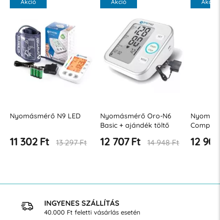
Akció
Akció
Akció
r
Nyomásmérő N9 LED
Nyomásmérő Oro-N6
Nyomásm
Basic + ajándék töltő
Compact 
11 302 Ft
12 707 Ft
12 908
13 297 Ft
14 948 Ft
INGYENES SZÁLLÍTÁS
40.000 Ft feletti vásárlás esetén