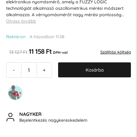
elektronikus nyomásmérő, amely a FUZZY LOGIC
technológiát alkalmazó oszcillometrikus mérési módszert
alkalmazza. A vérnyomásmérőt nagy mérési pontosság…
Olvass tovább
Raktáron
A házadban 11.08
11 158 Ft
13 127 Ft
Szállítási költség
DPH-val
Kosárba
-
+
NAGYKER
Bejelentkezés nagykereskedelem