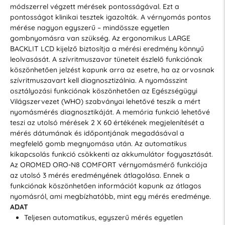
módszerrel végzett mérések pontosságával. Ezt a
pontosságot klinikai tesztek igazolták. A vérnyomás pontos
mérése nagyon egyszerű – mindössze egyetlen
gombnyomásra van szükség. Az ergonomikus LARGE
BACKLIT LCD kijelző biztosítja a mérési eredmény könnyű
leolvasását. A szívritmuszavar tüneteit észlelő funkciónak
köszönhetően jelzést kapunk arra az esetre, ha az orvosnak
szívritmuszavart kell diagnosztizálnia. A nyomásszint
osztályozási funkciónak köszönhetően az Egészségügyi
Világszervezet (WHO) szabványai lehetővé teszik a mért
nyomásmérés diagnosztikáját. A memória funkció lehetővé
teszi az utolsó mérések 2 X 60 értékének megjelenítését a
mérés dátumának és időpontjának megadásával a
megfelelő gomb megnyomása után. Az automatikus
kikapcsolás funkció csökkenti az akkumulátor fogyasztását.
Az OROMED ORO-N8 COMFORT vérnyomásmérő funkciója
az utolsó 3 mérés eredményének átlagolása. Ennek a
funkciónak köszönhetően információt kapunk az átlagos
nyomásról, ami megbízhatóbb, mint egy mérés eredménye.
ADAT
Teljesen automatikus, egyszerű mérés egyetlen