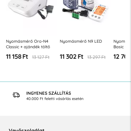
r
Nyomásmérő Oro-N4
Nyomásmérő N9 LED
Nyomásm
Classic + ajándék töltő
Basic + 
11 158 Ft
11 302 Ft
12 707
13 127 Ft
13 297 Ft
INGYENES SZÁLLÍTÁS
40.000 Ft feletti vásárlás esetén
Vevőszolgálat