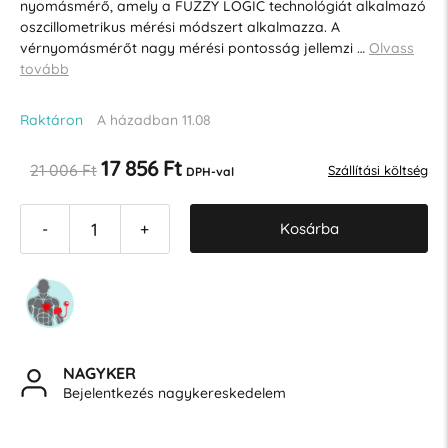
nyomásmérő, amely a FUZZY LOGIC technológiát alkalmazó
oszcillometrikus mérési módszert alkalmazza. A
vérnyomásmérőt nagy mérési pontosság jellemzi …
Olvass
tovább
Raktáron
A házadban 11.08
17 856 Ft
21 006 Ft
Szállítási költség
DPH-val
Kosárba
-
+
NAGYKER
Bejelentkezés nagykereskedelem