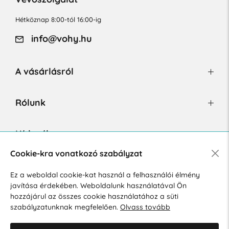
Hétköznap 8:00-tól 16:00-ig
info@vohy.hu
A vásárlásról
Rólunk
Hírlevél
Cookie-kra vonatkozó szabályzat
Ez a weboldal cookie-kat használ a felhasználói élmény
Hozzájárulok a személyes adatok marketing célú kezeléséhez.
javítása érdekében. Weboldalunk használatával Ön
Személyes adatok védelmére vonatkozó szabályzat
.
hozzájárul az összes cookie használatához a süti
szabályzatunknak megfelelően.
Olvass tovább