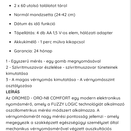
2 x 60 utolsó találatot tárol
Normál mandzsetta (24-42 cm)
Dátum és idő funkció
Tápellátás: 4 db AA 1,5 V-os elem, hálózati adapter
Akkukímélő - 1 perc múlva kikapcsol
Garancia: 24 hónap
1 - Egyszerű mérés - egy gomb megnyomásával
2 - Szívritmuszavar észlelése - szívritmuszavar tüneteinek
kimutatása
3 - A magas vérnyomás kimutatása - A vérnyomásszint
osztályozása
LEÍRÁS
Az OROMED - ORO-N8 COMFORT egy modern elektronikus
nyomásmérő, amely a FUZZY LOGIC technológiát alkalmazó
oszcillometrikus mérési módszert alkalmazza. A
vérnyomásmérőt nagy mérési pontosság jellemzi - amely
megegyezik a szakképzett egészségügyi személyzet által
mechanikus vérnyomásmérővel végzett auszkultációs