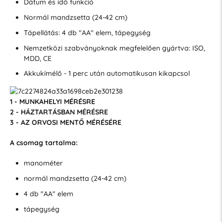
Dátum és idő funkció
Normál mandzsetta (24-42 cm)
Tápellátás: 4 db "AA" elem, tápegység
Nemzetközi szabványoknak megfelelően gyártva: ISO,
MDD, CE
Akkukímélő - 1 perc után automatikusan kikapcsol
1 - MUNKAHELYI MÉRÉSRE
2 - HÁZTARTÁSBAN MÉRÉSRE
3 - AZ ORVOSI MENTŐ MÉRÉSÉRE
A csomag tartalma:
manométer
normál mandzsetta (24-42 cm)
4 db "AA" elem
tápegység