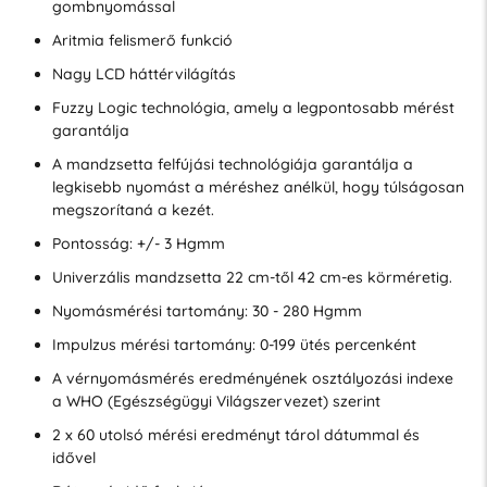
gombnyomással
Aritmia felismerő funkció
Nagy LCD háttérvilágítás
Fuzzy Logic technológia, amely a legpontosabb mérést
garantálja
A mandzsetta felfújási technológiája garantálja a
legkisebb nyomást a méréshez anélkül, hogy túlságosan
megszorítaná a kezét.
Pontosság: +/- 3 Hgmm
Univerzális mandzsetta 22 cm-től 42 cm-es körméretig.
Nyomásmérési tartomány: 30 - 280 Hgmm
Impulzus mérési tartomány: 0-199 ütés percenként
A vérnyomásmérés eredményének osztályozási indexe
a WHO (Egészségügyi Világszervezet) szerint
2 x 60 utolsó mérési eredményt tárol dátummal és
idővel