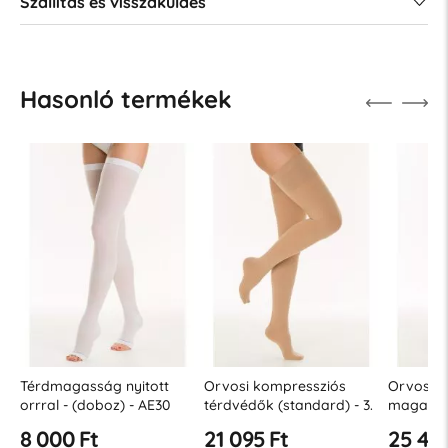
Szállítás és visszaküldés
Hasonló termékek
Térdmagasság nyitott
Orvosi kompressziós
Orvosi k
orrral - (doboz) - AE30
térdvédők (standard) - 3.
magas (r
(25-32 Hgmm)
osztály (34-46 Hgmm)
lábujjjal 
8 000 Ft
21 095 Ft
25 458
46 Hgm