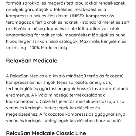
formált sarokkal és megerősített lábujjakkal rendelkeznek,
amelyek garantálják a tökéletes illeszkedést és a
kompresszió helyes eloszlását. UNISEX kompressziós
térdmagasok férfiaknak és nőknek - standard méret és zárt
orr. Kiváló minőség: lapos és szinte láthatatlan varratok,
anatómiailag formált sarok, megerősített lábujjak és puha
hipoallergén szilikon felső szalagok. Maximális kényelem és
tartósság - 100% Made in Italy.
RelaxSan Medicale
A RelaxSan Medicale a kiváló minőségű terápiás fokozatú
kompressziós harisnyák teljes sorozata, amely az új
technológiák és gyártási anyagok hosszú távú kutatásának
eredménye. A kiváló minőségű termékcsaládnak
köszönhetően a Calze GT jelentős mértékben hozzájárul a
vénás és keringési betegségek kezeléséhez és
megelőzéséhez. A fokozatos kompressziós gyógyharisnya
vénás és keringési betegségek kezelésében használható.
RelaxSan Medicale Classic Line