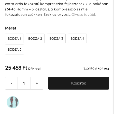
extra erős fokozatú kompressziót fejlesztenek ki a bokában
(34-46 Hgmm – 3. osztály), a kompresszió szintje
fokozatosan csökken. Ezek az orvosi…
Olvass tovább
Méret
BODZA 1
BODZA 2
BODZA 3
BODZA 4
BODZA 5
25 458 Ft
Szállítási költség
DPH-val
Kosárba
-
+