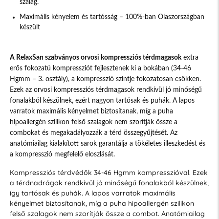
szalag.
Maximális kényelem és tartósság – 100%-ban Olaszországban
készült
A RelaxSan szabványos orvosi kompressziós térdmagasok
extra
erős fokozatú kompressziót fejlesztenek ki a bokában (34-46
Hgmm – 3. osztály), a kompresszió szintje fokozatosan csökken.
Ezek az orvosi kompressziós térdmagasok rendkívül jó minőségű
fonalakból készülnek, ezért nagyon tartósak és puhák. A lapos
varratok maximális kényelmet biztosítanak, míg a puha
hipoallergén szilikon felső szalagok nem szorítják össze a
combokat és megakadályozzák a térd összegyűjtését. Az
anatómiailag kialakított sarok garantálja a tökéletes illeszkedést és
a kompresszió megfelelő eloszlását.
Kompressziós térdvédők 34-46 Hgmm kompresszióval. Ezek
a térdnadrágok rendkívül jó minőségű fonalakból készülnek,
így tartósak és puhák. A lapos varratok maximális
kényelmet biztosítanak, míg a puha hipoallergén szilikon
felső szalagok nem szorítják össze a combot. Anatómiailag