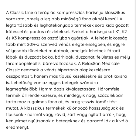
A Classic Line a terápiás kompressziós harisnya klasszikus
sorozata, amely a legjobb minőségű fonalakból készül. A
legtartósabb és leghatékonyabb termékek sora kidolgozott
kötéssel és pontos részletekkel. Ezeket a harisnyákat K1, K2
és K3 kompressziós osztályban gyártják. A felnőtt lakosság
több mint 20%-a szenved vénás elégtelenségben, és egyre
súlyosabb tüneteket mutatnak, amelyek lehetnek fáradt
lábak és duzzadt boka, bőrhibák, duzzanat, felületes és mély
thrombophlebitis, bőrelváltozások. A RelaxSan Medicale
Classic nemcsak a vénás hipertónia alapkezelésére
összpontosít, hanem más típusú kezelésekre és profilaxisra
is. Lehetőség van az egyes betegek számára
legmegfelelőbb Hgmm dózis kiválasztására. Háromféle
termék áll rendelkezésre, és mindegyik nagy százalékban
tartalmaz rugalmas fonalat, és progresszív tömörítést
mutat. A klasszikus termékek különböző hosszúságúak és
típusúak - normál vagy rövid, zárt vagy nyitott orrú -, hogy
kényelmet nyújtsanak a betegeknek és garantálják a kiváló
eredményt.