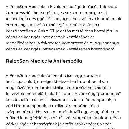
A RelaxSan Medicale a kiváló minőségű terápiás fokozatú
kompressziós harisnyák teljes sorozata, amely az új
technológiák és gyártási anyagok hosszú távú kutatásának
eredménye. A kiváló minőségű termékcsaládnak
köszönhetően a Calze GT jelentős mértékben hozzájárul a
vénás és keringési betegségek kezeléséhez és
megelőzéséhez. A fokozatos kompressziós gyógyharisnya
vénás és keringési betegségek kezelésében használható.
RelaxSan Medicale Antiembólia
A RelaxSan Medicale Anti-embolism egy komplett
harisnyacsalád, amelyet kifejezetten thromboembolia
megelőzésére, valamint klinikai és kórházi használatra
terveztek műtét előtt, alatt és után. A vér négy "pumpának"
köszönhetően áramlik vissza a szívbe: a lábpumpának, a
vádli izompumpának, a mellkasi pumpának és a
szívpumpának. Ha ezen pumpák közül egy vagy több nem
működik megfelelően, a vénás vér stagnál a lábakban, és a
vérkeringés sebességének jelentős csökkenését, vénás