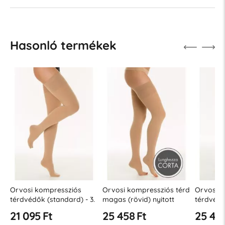
Hasonló termékek
Orvosi kompressziós
Orvosi kompressziós térd
Orvosi k
térdvédők (standard) - 3.
magas (rövid) nyitott
térdvédő
osztály (34-46 Hgmm)
lábujjjal – 3. osztály (34-
nyitott or
21 095 Ft
25 458 Ft
25 458
46 Hgmm)
(34-46 