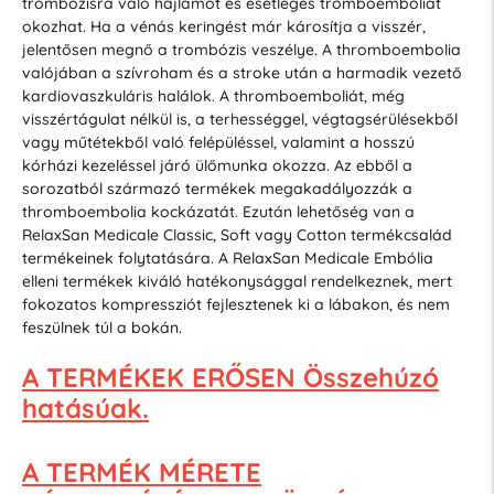
trombózisra való hajlamot és esetleges tromboembóliát
okozhat. Ha a vénás keringést már károsítja a visszér,
jelentősen megnő a trombózis veszélye. A thromboembolia
valójában a szívroham és a stroke után a harmadik vezető
kardiovaszkuláris halálok. A thromboemboliát, még
visszértágulat nélkül is, a terhességgel, végtagsérülésekből
vagy műtétekből való felépüléssel, valamint a hosszú
kórházi kezeléssel járó ülőmunka okozza. Az ebből a
sorozatból származó termékek megakadályozzák a
thromboembolia kockázatát. Ezután lehetőség van a
RelaxSan Medicale Classic, Soft vagy Cotton termékcsalád
termékeinek folytatására. A RelaxSan Medicale Embólia
elleni termékek kiváló hatékonysággal rendelkeznek, mert
fokozatos kompressziót fejlesztenek ki a lábakon, és nem
feszülnek túl a bokán.
A TERMÉKEK ERŐSEN Összehúzó
hatásúak.
A TERMÉK MÉRETE