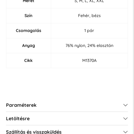
Méret
S, M, L, XL, XXL
Szín
Fehér, bézs
Csomagolás
1 pár
Anyag
76% nylon, 24% elasztán
Cikk
M1370A
Paraméterek
Letöltésre
Szállítás és visszaküldés