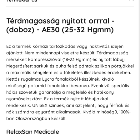
Térdmagasság nyitott orrral -
(doboz) - AE30 (25-32 Hgmm)
Ez a termék kórházi tartózkodás vagy inaktivitás idején
ajánlott. Nem mindennapi viseletre készült. Térdmagasság
mérsékelt kompresszióval (18-23 Hgmm) és nyitott lábujj.
Megerősített sarkuk és puha felső pántok szilikon pöttyökkel
a maximális kényelem és a tökéletes illeszkedés érdekében.
Kettős rugalmas Lycra fonalakból készülnek, kiváló
minőségű poliamid fonalakkal bevonva. Ezenkívül speciális
hálós szövetük garantálja a megfelelő és hatékony
nyomáselosztást. Ez a termék nyitott lábujjakkal
rendelkezik. UNISEX színűek, ami azt jelenti, hogy férfiak és
nők számára egyaránt alkalmasak. Kiváló minőségű, 100%-
ban Olaszországban készült.
RelaxSan Medicale