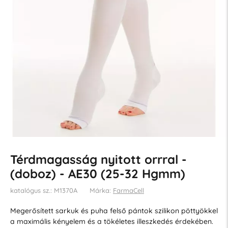
Térdmagasság nyitott orrral -
(doboz) - AE30 (25-32 Hgmm)
katalógus sz.: M1370A
Márka:
FarmaCell
Megerősített sarkuk és puha felső pántok szilikon pöttyökkel
a maximális kényelem és a tökéletes illeszkedés érdekében.