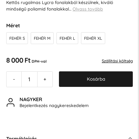
Kettős rugalmas Lycra fonalakból készülnek, kiváló
minőségű poliamid fonalakkal…
Olvass tovább
Méret
FEHÉR S
FEHÉR M
FEHÉR L
FEHÉR XL
8 000 Ft
Szállítási költség
DPH-val
Kosárba
-
+
NAGYKER
Bejelentkezés nagykereskedelem
Termékleírás