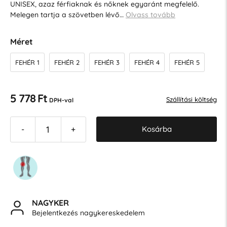
UNISEX, azaz férfiaknak és nőknek egyaránt megfelelő.
Melegen tartja a szövetben lévő…
Olvass tovább
Méret
FEHÉR 1
FEHÉR 2
FEHÉR 3
FEHÉR 4
FEHÉR 5
5 778 Ft
Szállítási költség
DPH-val
Kosárba
-
+
NAGYKER
Bejelentkezés nagykereskedelem