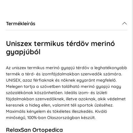
Termékleírás
Uniszex termikus térdöv merinó
gyapjúból
Az uniszex termikus merinó gyapjú térdöv a leghatékonyabb
termék a térd- és izomfájdalmakban szenvedők számára.
UNISEX, azaz férfiaknak és nőknek egyaránt megfelelő.
Melegen tartja a szövetben található merinó gyapjú nagy
százalékának köszönhetően. Ideális izom- és ízületi
fájdalmakban szenvedőknek, illetve azoknak, akik védelmet
keresnek a hideg ellen, valamint téli sportok űzéséhez.
Maximális kényelem és tökéletes illeszkedés. Kiváló
minőségű, 100%-ban Olaszországban készült.
RelaxSan Ortopedica