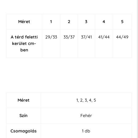
Méret
1
2
3
4
5
A térd feletti
29/33
33/37
37/41
41/44
44/49
kerület cm-
ben
Méret
1, 2, 3, 4, 5
Szín
Fehér
Csomagolás
1 db