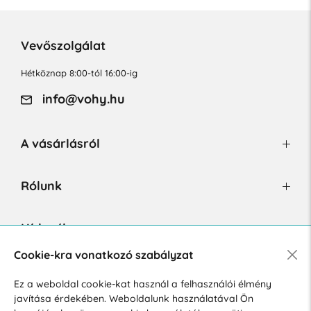
Vevőszolgálat
Hétköznap 8:00-tól 16:00-ig
info@vohy.hu
A vásárlásról
Rólunk
Hírlevél
Cookie-kra vonatkozó szabályzat
Ez a weboldal cookie-kat használ a felhasználói élmény
Hozzájárulok a személyes adatok marketing célú kezeléséhez.
javítása érdekében. Weboldalunk használatával Ön
Személyes adatok védelmére vonatkozó szabályzat
.