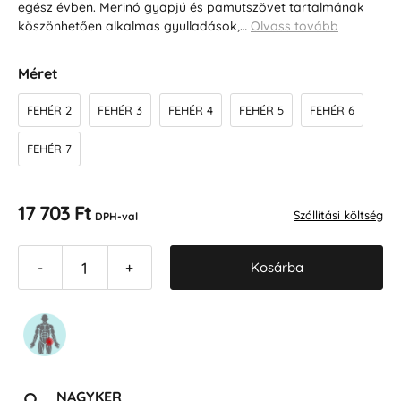
egész évben. Merinó gyapjú és pamutszövet tartalmának
köszönhetően alkalmas gyulladások,…
Olvass tovább
Méret
FEHÉR 2
FEHÉR 3
FEHÉR 4
FEHÉR 5
FEHÉR 6
FEHÉR 7
17 703 Ft
Szállítási költség
DPH-val
Kosárba
-
+
NAGYKER