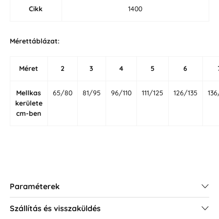
Cikk
1400
Mérettáblázat:
Méret
2
3
4
5
6
Mellkas
65/80
81/95
96/110
111/125
126/135
136
kerülete
cm-ben
Paraméterek
Szállítás és visszaküldés