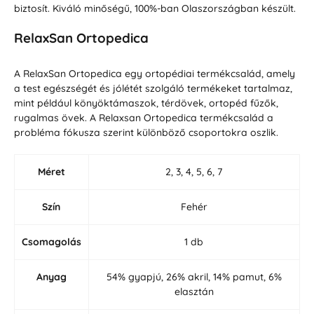
biztosít. Kiváló minőségű, 100%-ban Olaszországban készült.
RelaxSan Ortopedica
A RelaxSan Ortopedica egy ortopédiai termékcsalád, amely
a test egészségét és jólétét szolgáló termékeket tartalmaz,
mint például könyöktámaszok, térdövek, ortopéd fűzők,
rugalmas övek. A Relaxsan Ortopedica termékcsalád a
probléma fókusza szerint különböző csoportokra oszlik.
Méret
2, 3, 4, 5, 6, 7
Szín
Fehér
Csomagolás
1 db
Anyag
54% gyapjú, 26% akril, 14% pamut, 6%
elasztán