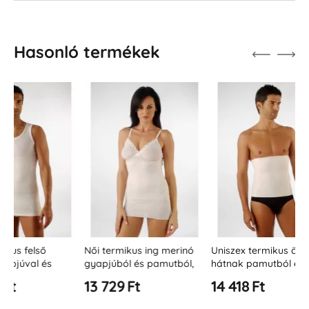
Hasonló termékek
Női termikus ing merinó
Uniszex termikus öv a
Uniszex 
gyapjúból és pamutból,
hátnak pamutból és
támaszt
állítható pántokkal
gyapjúból (22 cm)
Relaxsan
13 729 Ft
14 418 Ft
14 418