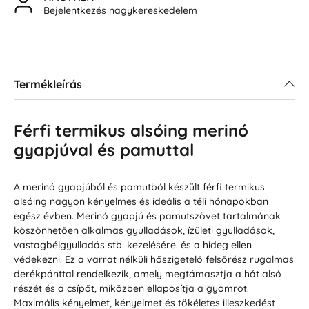
Bejelentkezés nagykereskedelem
Termékleírás
Férfi termikus alsóing merinó
gyapjúval és pamuttal
A merinó gyapjúból és pamutból készült férfi termikus
alsóing nagyon kényelmes és ideális a téli hónapokban
egész évben. Merinó gyapjú és pamutszövet tartalmának
köszönhetően alkalmas gyulladások, ízületi gyulladások,
vastagbélgyulladás stb. kezelésére. és a hideg ellen
védekezni. Ez a varrat nélküli hőszigetelő felsőrész rugalmas
derékpánttal rendelkezik, amely megtámasztja a hát alsó
részét és a csípőt, miközben ellaposítja a gyomrot.
Maximális kényelmet, kényelmet és tökéletes illeszkedést