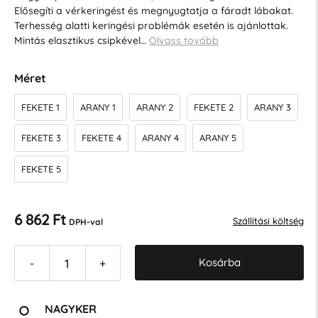
Elősegíti a vérkeringést és megnyugtatja a fáradt lábakat.
Terhesség alatti keringési problémák esetén is ajánlottak.
Mintás elasztikus csipkével…
Olvass tovább
Méret
FEKETE 1
ARANY 1
ARANY 2
FEKETE 2
ARANY 3
FEKETE 3
FEKETE 4
ARANY 4
ARANY 5
FEKETE 5
6 862 Ft
Szállítási költség
DPH-val
Kosárba
-
+
NAGYKER