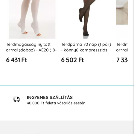
Térdmagasság nyitott
Térdpárna 70 nap (1 pár)
Térdmaga
orrral (doboz) - AE20 (18-
- könnyű kompressziós
orrral 14
23 Hgmm)
fok 12-17 Hgmm
közepes 
6 431 Ft
6 502 Ft
7 334 
22 Hgm
INGYENES SZÁLLÍTÁS
40.000 Ft feletti vásárlás esetén