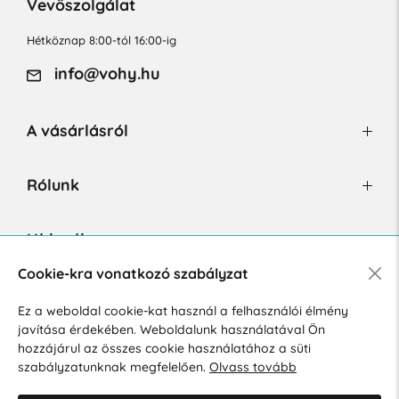
Vevőszolgálat
Hétköznap 8:00-tól 16:00-ig
info@vohy.hu
A vásárlásról
Rólunk
Hírlevél
Cookie-kra vonatkozó szabályzat
Ez a weboldal cookie-kat használ a felhasználói élmény
Hozzájárulok a személyes adatok marketing célú kezeléséhez.
javítása érdekében. Weboldalunk használatával Ön
Személyes adatok védelmére vonatkozó szabályzat
.
hozzájárul az összes cookie használatához a süti
szabályzatunknak megfelelően.
Olvass tovább