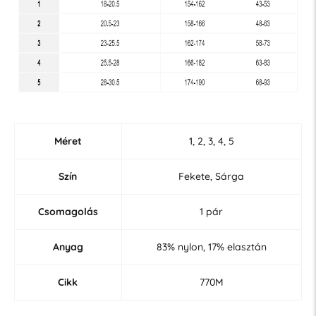
Méret
1, 2, 3, 4, 5
Szín
Fekete, Sárga
Csomagolás
1 pár
Anyag
83% nylon, 17% elasztán
Cikk
770M