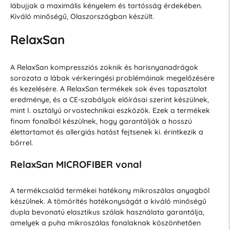
lábujjak a maximális kényelem és tartósság érdekében.
Kiváló minőségű, Olaszországban készült.
RelaxSan
A RelaxSan kompressziós zoknik és harisnyanadrágok
sorozata a lábak vérkeringési problémáinak megelőzésére
és kezelésére. A RelaxSan termékek sok éves tapasztalat
eredménye, és a CE-szabályok előírásai szerint készülnek,
mint I. osztályú orvostechnikai eszközök. Ezek a termékek
finom fonalból készülnek, hogy garantálják a hosszú
élettartamot és allergiás hatást fejtsenek ki. érintkezik a
bőrrel.
RelaxSan MICROFIBER vonal
A termékcsalád termékei hatékony mikroszálas anyagból
készülnek. A tömörítés hatékonyságát a kiváló minőségű
dupla bevonatú elasztikus szálak használata garantálja,
amelyek a puha mikroszálas fonalaknak köszönhetően