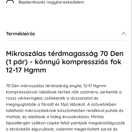
Bejelentkezés nagykereskedelem
Termékleírás
Mikroszálas térdmagasság 70 Den
(1 pár) - könnyű kompressziós fok
12-17 Hgmm
70 Den mikroszálas térdnadrág enyhe, 12-17 Hgmm
kompresszióval. Ideálisak terhes nők számára, serkentik a
rossz vérkeringést, csökkentik a duzzanatot és
megnyugtatják a fáradt és fájó lábakat. A szövetükben
található mikroszálaknak köszönhetően rendkívül puhák és
mattak, és ideálisak a hideg évszakokban. Mintás
hipoallergén szilikon csipke felső pántjaik megakadályozzák
a térdvédők elgurulását, valamint megerősített sarok és