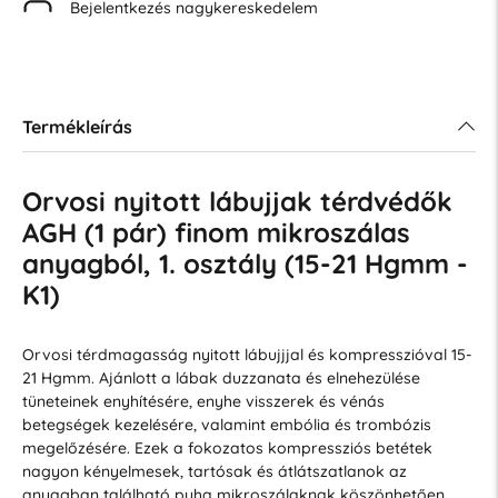
Bejelentkezés nagykereskedelem
Termékleírás
Orvosi nyitott lábujjak térdvédők
AGH (1 pár) finom mikroszálas
anyagból, 1. osztály (15-21 Hgmm -
K1)
Orvosi térdmagasság nyitott lábujjjal és kompresszióval 15-
21 Hgmm. Ajánlott a lábak duzzanata és elnehezülése
tüneteinek enyhítésére, enyhe visszerek és vénás
betegségek kezelésére, valamint embólia és trombózis
megelőzésére. Ezek a fokozatos kompressziós betétek
nagyon kényelmesek, tartósak és átlátszatlanok az
anyagban található puha mikroszálaknak köszönhetően.