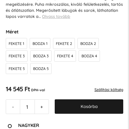
megelőzésére. Puha mikroszálas, kiváló felületkezelés, tartós
és átlátszatlan. Megerősített lábujjak és sarok, láthatatlan
lapos varratok a…
Olvass tovább
Méret
FEKETE 1
BODZA 1
FEKETE 2
BODZA 2
FEKETE 3
BODZA 3
FEKETE 4
BODZA 4
FEKETE 5
BODZA 5
14 545 Ft
Szállítási költség
DPH-val
Kosárba
-
+
NAGYKER