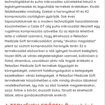
technológiákkal és puha mikroszálas szövetekkel készül a
legkényelmesebb és legpuhább termékek érdekében. Kiváló
felületkezelési minőség. Ezeket a harisnyákat K1 és K2
kompressziós osztályban gyártják. Sok éves
tapasztalatuknak és a modern technológiák használatának
köszönhetően a Calze GT cég puha mikroszálat illesztett egy
rugalmas kompressziós szövetbe. Ez az eljárás lehetővé
tette a vállalat számára, hogy létrehozza a RelaxSan
Medicale Soft termékcsaládot, amely "divatos megoldást"
jelent az osztott kompressziós harisnyák terén. Ez a
termékcsalád elsősorban a nők igényeit hivatott kielégíteni,
hiszen 80%-uk vénás elégtelenségben szenved, különösen a
fiatal, dinamikus, szociálisan aktív nők fogják értékelni a
RelaxSan Medicale Soft termékek lágyságát és
könnyedségét, valamint hatékonyságukat a betegségek
kezelésében. vénás betegségek. A RelaxSan Medicale Soft
termékeknek köszönhetően a nők mindig divatos lábakkal
rendelkezhetnek, így már az első tünetek megjelenésekor,
azaz: foltok a bőrön, duzzadt boka, fáradt és elnehezült
lábak, előre gondoskodhatnak ereikről.