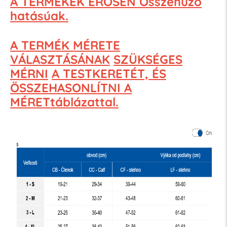
A TERMÉKEK ERŐSEN Összehúzó
hatásúak.
A TERMÉK MÉRETE
VÁLASZTÁSÁNAK
SZÜKSÉGES
MÉRNI
A TESTKERETÉT, ÉS
ÖSSZEHASONLÍTNI A
MÉRETtáblázattal.