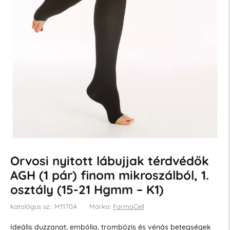
Orvosi nyitott lábujjak térdvédők
AGH (1 pár) finom mikroszálból, 1.
osztály (15-21 Hgmm – K1)
katalógus sz.: M1170A
Márka:
FarmaCell
Ideális duzzanat, embólia, trombózis és vénás betegségek