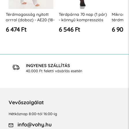
Térdmagasság nyitott
Térdpárna 70 nap (1 pár)
Mikroszá
orrral (doboz) - AE20 (18-
- könnyű kompressziós
térdmaga
23 Hgmm)
fok 12-17 Hgmm
pár) - k
6 474 Ft
6 546 Ft
6 908 
kompress
Hgmm
INGYENES SZÁLLÍTÁS
40.000 Ft feletti vásárlás esetén
Vevőszolgálat
Hétköznap 8:00-tól 16:00-ig
info@vohy.hu