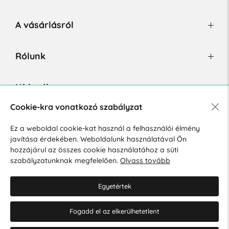
A vásárlásról
Rólunk
Hírlevél
Cookie-kra vonatkozó szabályzat
Ez a weboldal cookie-kat használ a felhasználói élmény
Hozzájárulok a személyes adatok marketing célú kezeléséhez.
javítása érdekében. Weboldalunk használatával Ön
Személyes adatok védelmére vonatkozó szabályzat
.
hozzájárul az összes cookie használatához a süti
szabályzatunknak megfelelően.
Olvass tovább
Egyetértek
Fogadd el az elkerülhetetlent