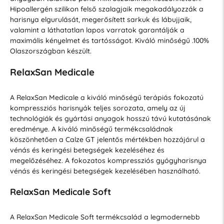
Hipoallergén szilikon felső szalagjaik megakadályozzák a
harisnya elgurulását, megerősített sarkuk és lábujjaik,
valamint a láthatatlan lapos varratok garantálják a
maximális kényelmet és tartósságot. Kiváló minőségű .100%
Olaszországban készült.
RelaxSan Medicale
A RelaxSan Medicale a kiváló minőségű terápiás fokozatú
kompressziós harisnyák teljes sorozata, amely az új
technológiák és gyártási anyagok hosszú távú kutatásának
eredménye. A kiváló minőségű termékcsaládnak
köszönhetően a Calze GT jelentős mértékben hozzájárul a
vénás és keringési betegségek kezeléséhez és
megelőzéséhez. A fokozatos kompressziós gyógyharisnya
vénás és keringési betegségek kezelésében használható.
RelaxSan Medicale Soft
A RelaxSan Medicale Soft termékcsalád a legmodernebb