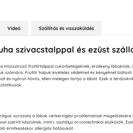
Videó
Szállítás és visszaküldés
ha szivacstalppal és ezüst száll
uha masszírozó frottírtalppal cukorbetegeknek, érzékeny lábaknak, 
k számára. Frottír talpuk kivételes védelmet és kényelmet biztosí
okat és nyáron hűvös, télen melegen tartja a lábát. Ezek a térdzok
sztatikusak.
rágok sorozata a lábak vérkeringési problémáinak megelőzésére é
ai szerint készülnek, mint I. osztályú orvostechnikai eszközök. E
ló érintkezéskor allergiás hatásukat. .