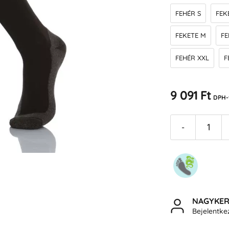
FEHÉR S
FEK
FEKETE M
FE
FEHÉR XXL
F
9 091 Ft
DPH-
-
NAGYKE
Bejelentk