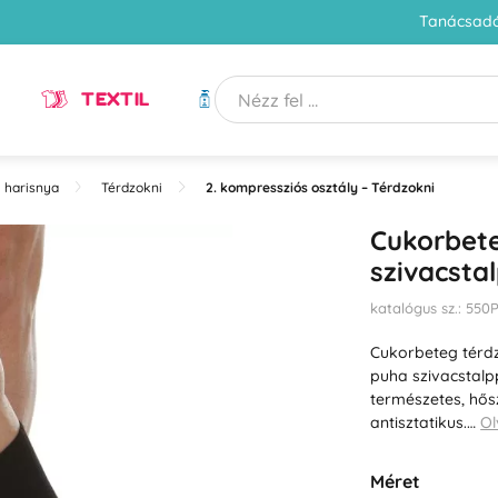
Tanácsadó
TEXTIL
HIGIÉNIA
 harisnya
Térdzokni
2. kompressziós osztály – Térdzokni
Cukorbete
szivacstal
katalógus sz.: 550
Cukorbeteg térdz
puha szivacstalppa
természetes, hősz
antisztatikus.…
Ol
Méret