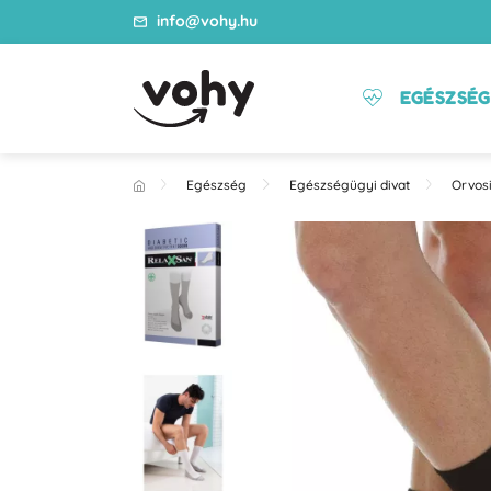
info@vohy.hu
EGÉSZSÉG
Egészség
Egészségügyi divat
Orvosi