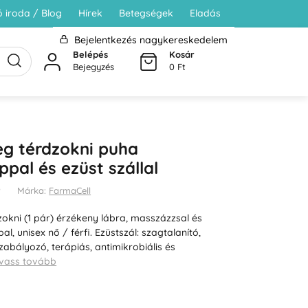
 iroda / Blog
Hírek
Betegségek
Eladás
Bejelentkezés nagykereskedelem
Belépés
Kosár
Bejegyzés
0 Ft
g térdzokni puha
ppal és ezüst szállal
P
Márka:
FarmaCell
okni (1 pár) érzékeny lábra, masszázzsal és
l, unisex nő / férfi. Ezüstszál: szagtalanító,
abályozó, terápiás, antimikrobiális és
vass tovább