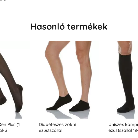
Hasonló termékek
en Plus (1
Diabéteszes zokni
Uniszex kompr
fokú
ezüstszállal
ezüstszállal 
22-27 Hgmm