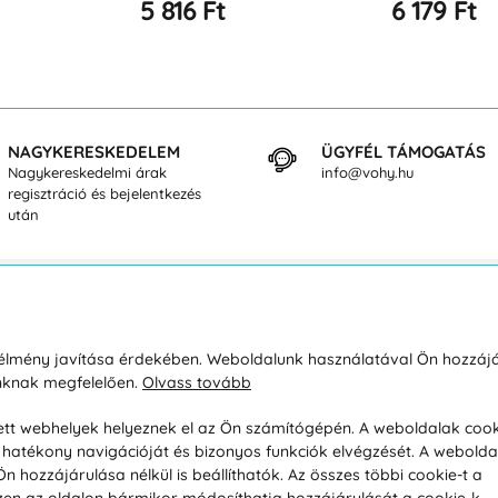
5 816 Ft
6 179 Ft
NAGYKERESKEDELEM
ÜGYFÉL TÁMOGATÁS
Nagykereskedelmi árak
info@vohy.hu
regisztráció és bejelentkezés
után
sárlásról
Rólunk
i élmény javítása érdekében. Weboldalunk használatával Ön hozzájá
unknak megfelelően.
Olvass tovább
áció / Áru visszaküldése
Kapcsolatok
ás és fizetés
Társaságról
esett webhelyek helyeznek el az Ön számítógépén. A weboldalak cook
hatékony navigációját és bizonyos funkciók elvégzését. A webolda
feltételek
Magánélet
hozzájárulása nélkül is beállíthatók. Az összes többi cookie-t a
üldési politika
Tanácsadó iroda
 Ezen az oldalon bármikor módosíthatja hozzájárulását a cookie-k