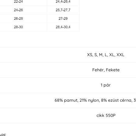
XS, S, M, L, XL, XXL
Fehér, Fekete
1 pár
68% pamut, 21% nylon, 8% ezüst cérna, 
cikk 550P
ePE