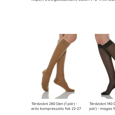
en (1 pár)
Térdzokni 280 Den (1 pár) -
Térdzokni 140 D
 erős
erős kompressziós fok 22-27
pár) - magas 
ok 22-27
Hgmm
kompresszió 