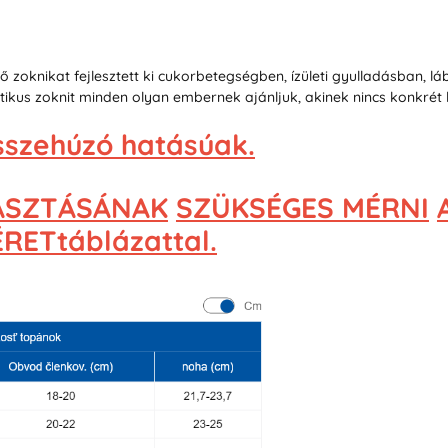
ő zoknikat fejlesztett ki cukorbetegségben, ízületi gyulladásban
ikus zoknit minden olyan embernek ajánljuk, akinek nincs konkrét
szehúzó hatásúak.
ASZTÁSÁNAK
SZÜKSÉGES MÉRNI
ETtáblázattal.