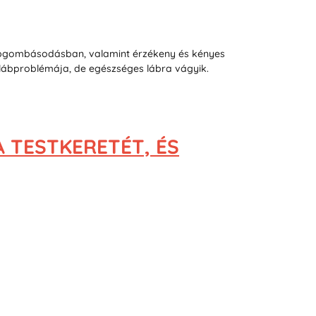
, lábgombásodásban, valamint érzékeny és kényes
 lábproblémája, de egészséges lábra vágyik.
A TESTKERETÉT, ÉS