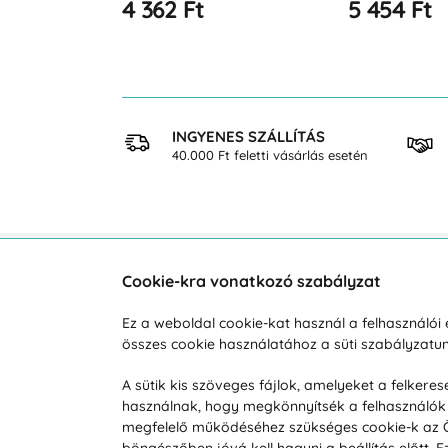
4 362 Ft
5 454 Ft
 VÁSÁRLÁS
INGYENES SZÁLLÍTÁS
osan
40.000 Ft feletti vásárlás esetén
Cookie-kra vonatkozó szabályzat
Vevőszolgálat
A vá
Ez a weboldal cookie-kat használ a felhasználó
összes cookie használatához a süti szabályzat
Hétköznap 8:00-tól 16:00-ig
Reklam
info@vohy.hu
Szállít
A sütik kis szöveges fájlok, amelyeket a felker
használnak, hogy megkönnyítsék a felhasználók 
Üzleti 
megfelelő működéséhez szükséges cookie-k az Ön 
Visszak
böngészőben jóvá kell hagyni a beállítás előtt.