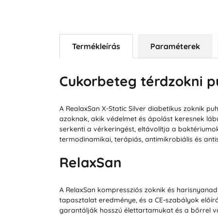
Termékleírás
Paraméterek
Cukorbeteg térdzokni pu
A RealaxSan X-Static Silver diabetikus zoknik p
azoknak, akik védelmet és ápolást keresnek lábu
serkenti a vérkeringést, eltávolítja a baktérium
termodinamikai, terápiás, antimikrobiális és anti
RelaxSan
A RelaxSan kompressziós zoknik és harisnyanad
tapasztalat eredménye, és a CE-szabályok előírás
garantálják hosszú élettartamukat és a bőrrel va