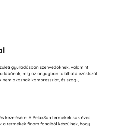
al
ízületi gyulladásban szenvedőknek, valamint
t a lábának, míg az anyagban található ezüstszál
nik nem okoznak kompressziót, és szag-,
s kezelésére. A RelaxSan termékek sok éves
zek a termékek finom fonalból készülnek, hogy