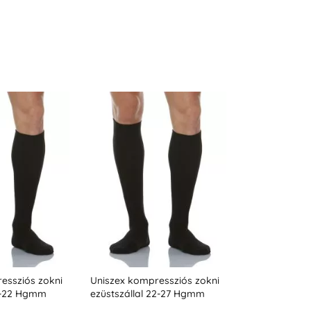
essziós zokni
Uniszex kompressziós zokni
Diabéteszes t
18-22 Hgmm
ezüstszállal 22-27 Hgmm
ezüstszállal