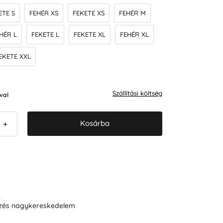
ETE S
FEHÉR XS
FEKETE XS
FEHÉR M
HÉR L
FEKETE L
FEKETE XL
FEHÉR XL
EKETE XXL
Szállítási költség
val
Kosárba
+
R
ezés nagykereskedelem