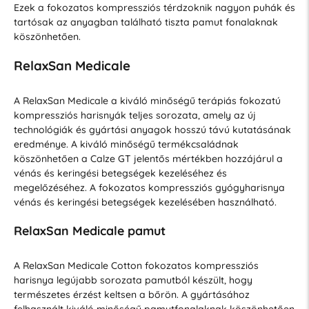
Ezek a fokozatos kompressziós térdzoknik nagyon puhák és
tartósak az anyagban található tiszta pamut fonalaknak
köszönhetően.
RelaxSan Medicale
A RelaxSan Medicale a kiváló minőségű terápiás fokozatú
kompressziós harisnyák teljes sorozata, amely az új
technológiák és gyártási anyagok hosszú távú kutatásának
eredménye. A kiváló minőségű termékcsaládnak
köszönhetően a Calze GT jelentős mértékben hozzájárul a
vénás és keringési betegségek kezeléséhez és
megelőzéséhez. A fokozatos kompressziós gyógyharisnya
vénás és keringési betegségek kezelésében használható.
RelaxSan Medicale pamut
A RelaxSan Medicale Cotton fokozatos kompressziós
harisnya legújabb sorozata pamutból készült, hogy
természetes érzést keltsen a bőrön. A gyártásához
felhasznált kiváló minőségű pamutfonalaknak köszönhetően