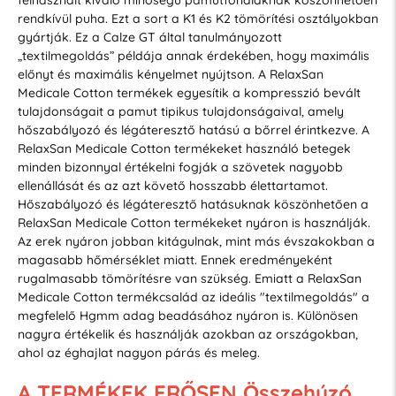
rendkívül puha. Ezt a sort a K1 és K2 tömörítési osztályokban
gyártják. Ez a Calze GT által tanulmányozott
„textilmegoldás” példája annak érdekében, hogy maximális
előnyt és maximális kényelmet nyújtson. A RelaxSan
Medicale Cotton termékek egyesítik a kompresszió bevált
tulajdonságait a pamut tipikus tulajdonságaival, amely
hőszabályozó és légáteresztő hatású a bőrrel érintkezve. A
RelaxSan Medicale Cotton termékeket használó betegek
minden bizonnyal értékelni fogják a szövetek nagyobb
ellenállását és az azt követő hosszabb élettartamot.
Hőszabályozó és légáteresztő hatásuknak köszönhetően a
RelaxSan Medicale Cotton termékeket nyáron is használják.
Az erek nyáron jobban kitágulnak, mint más évszakokban a
magasabb hőmérséklet miatt. Ennek eredményeként
rugalmasabb tömörítésre van szükség. Emiatt a RelaxSan
Medicale Cotton termékcsalád az ideális "textilmegoldás" a
megfelelő Hgmm adag beadásához nyáron is. Különösen
nagyra értékelik és használják azokban az országokban,
ahol az éghajlat nagyon párás és meleg.
A TERMÉKEK ERŐSEN Összehúzó