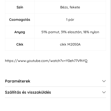
Szín
Bézs, fekete
Csomagolás
1 pár
Anyag
51% pamut, 31% elasztán, 18% nylon
Cikk
cikk M2050A
https://www.youtube.com/watch?v=Y0eh77VfhYQ
Paraméterek
Szállítás és visszaküldés