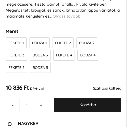
megelőzésére. Tiszta pamut fonallal, kiváló kivitelben.
Megerősített lábujjak és sarok, láthatatlan lapos varratok a
maximális kényelem és…
Olvass tovább
Méret
FEKETE 1
BODZA 1
FEKETE 2
BODZA 2
FEKETE 3
BODZA 3
FEKETE 4
BODZA 4
FEKETE 5
BODZA 5
10 836 Ft
Szállítási költség
DPH-val
Kosárba
-
+
NAGYKER