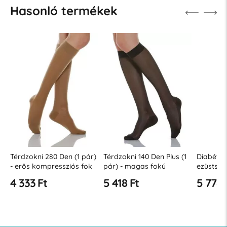
Hasonló termékek
)
Térdzokni 280 Den (1 pár)
Térdzokni 140 Den Plus (1
Diabétes
- erős kompressziós fok
pár) - magas fokú
ezüstszál
22-27 Hgmm
kompresszió 22-27
4 333 Ft
5 418 Ft
5 778 
Hgmm