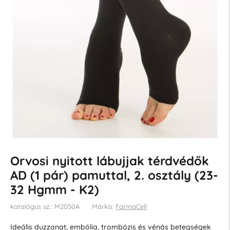
Orvosi nyitott lábujjak térdvédők
AD (1 pár) pamuttal, 2. osztály (23-
32 Hgmm - K2)
katalógus sz.: M2050A
Márka:
FarmaCell
Ideális duzzanat, embólia, trombózis és vénás betegségek