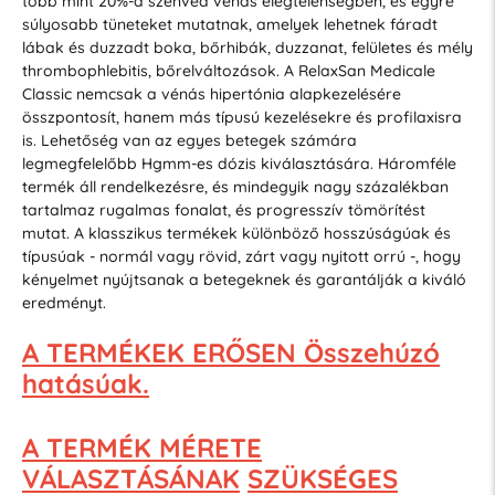
több mint 20%-a szenved vénás elégtelenségben, és egyre
súlyosabb tüneteket mutatnak, amelyek lehetnek fáradt
lábak és duzzadt boka, bőrhibák, duzzanat, felületes és mély
thrombophlebitis, bőrelváltozások. A RelaxSan Medicale
Classic nemcsak a vénás hipertónia alapkezelésére
összpontosít, hanem más típusú kezelésekre és profilaxisra
is. Lehetőség van az egyes betegek számára
legmegfelelőbb Hgmm-es dózis kiválasztására. Háromféle
termék áll rendelkezésre, és mindegyik nagy százalékban
tartalmaz rugalmas fonalat, és progresszív tömörítést
mutat. A klasszikus termékek különböző hosszúságúak és
típusúak - normál vagy rövid, zárt vagy nyitott orrú -, hogy
kényelmet nyújtsanak a betegeknek és garantálják a kiváló
eredményt.
A TERMÉKEK ERŐSEN Összehúzó
hatásúak.
A TERMÉK MÉRETE
VÁLASZTÁSÁNAK
SZÜKSÉGES