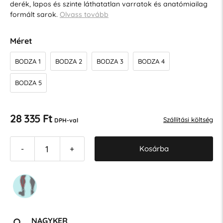
derék, lapos és szinte láthatatlan varratok és anatómiailag
formált sarok.
Olvass tovább
Méret
BODZA 1
BODZA 2
BODZA 3
BODZA 4
BODZA 5
28 335 Ft
Szállítási költség
DPH-val
Kosárba
-
+
NAGYKER