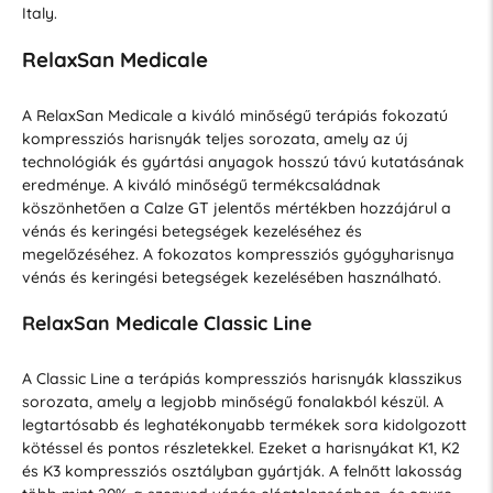
Italy.
RelaxSan Medicale
A RelaxSan Medicale a kiváló minőségű terápiás fokozatú
kompressziós harisnyák teljes sorozata, amely az új
technológiák és gyártási anyagok hosszú távú kutatásának
eredménye. A kiváló minőségű termékcsaládnak
köszönhetően a Calze GT jelentős mértékben hozzájárul a
vénás és keringési betegségek kezeléséhez és
megelőzéséhez. A fokozatos kompressziós gyógyharisnya
vénás és keringési betegségek kezelésében használható.
RelaxSan Medicale Classic Line
A Classic Line a terápiás kompressziós harisnyák klasszikus
sorozata, amely a legjobb minőségű fonalakból készül. A
legtartósabb és leghatékonyabb termékek sora kidolgozott
kötéssel és pontos részletekkel. Ezeket a harisnyákat K1, K2
és K3 kompressziós osztályban gyártják. A felnőtt lakosság