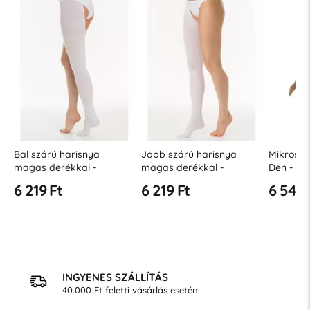
on
Bal szárú harisnya
Jobb szárú harisnya
Mikroszá
ok
magas derékkal -
magas derékkal -
Den - kö
(polybag) - AE20 (18-23
(polybag) - AE20 (18-23
kompress
6 219 Ft
6 219 Ft
6 546 
Hgmm)
Hgmm)
Hgmm
INGYENES SZÁLLÍTÁS
40.000 Ft feletti vásárlás esetén