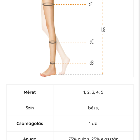
Méret
1, 2, 3, 4, 5
Szín
bézs,
Csomagolás
1 db
Anyag
75% nylon, 25% elasztán