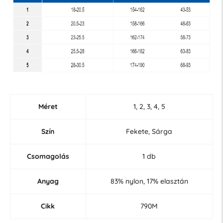
Méret
1, 2, 3, 4, 5
Szín
Fekete, Sárga
Csomagolás
1 db
Anyag
83% nylon, 17% elasztán
Cikk
790M