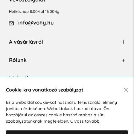
Hétköznap 8:00-tól 16:00-ig
info@vohy.hu
A vásárlásról
Rólunk
Hírlevél
Cookie-kra vonatkozó szabályzat
Ez a weboldal cookie-kat használ a felhasználói élmény
Hozzájárulok a személyes adatok marketing célú kezeléséhez.
javítása érdekében. Weboldalunk használatával Ön
Személyes adatok védelmére vonatkozó szabályzat
.
hozzájárul az összes cookie használatához a süti
szabályzatunknak megfelelően.
Olvass tovább