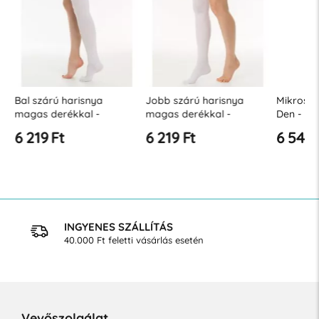
on
Bal szárú harisnya
Jobb szárú harisnya
Mikroszá
ok
magas derékkal -
magas derékkal -
Den - kö
(polybag) - AE20 (18-23
(polybag) - AE20 (18-23
kompress
6 219 Ft
6 219 Ft
6 546 
Hgmm)
Hgmm)
Hgmm
INGYENES SZÁLLÍTÁS
40.000 Ft feletti vásárlás esetén
Vevőszolgálat