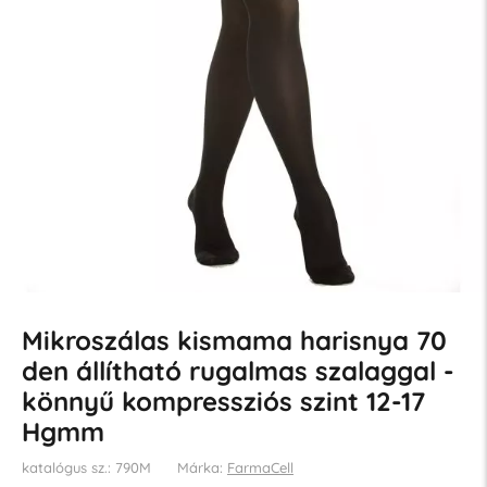
Mikroszálas kismama harisnya 70
den állítható rugalmas szalaggal -
könnyű kompressziós szint 12-17
Hgmm
katalógus sz.: 790M
Márka:
FarmaCell