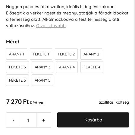
Nagyon puha és átlátszatlan, ideális hideg évszakban.
Elősegítik a vérkeringést és megnyugtatják a fáradt lábakat
a terhesség alatt. Alkalmazkodva a test terhesség alatti
változásaihoz.
Olvass tovább
Méret
ARANY 1
FEKETE 1
FEKETE 2
ARANY 2
FEKETE 3
ARANY 3
ARANY 4
FEKETE 4
FEKETE 5
ARANY 5
7 270 Ft
Szállítási költség
DPH-val
Kosárba
-
+