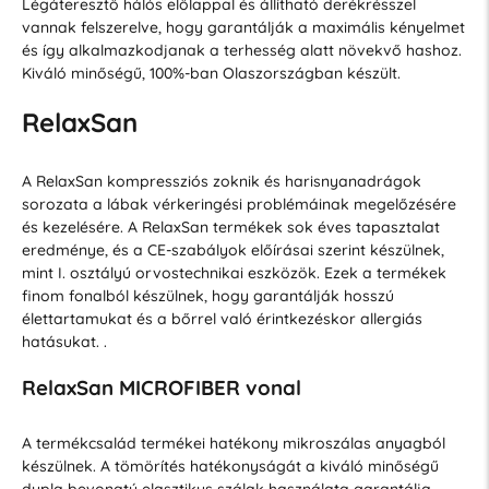
Légáteresztő hálós előlappal és állítható derékrésszel
vannak felszerelve, hogy garantálják a maximális kényelmet
és így alkalmazkodjanak a terhesség alatt növekvő hashoz.
Kiváló minőségű, 100%-ban Olaszországban készült.
RelaxSan
A RelaxSan kompressziós zoknik és harisnyanadrágok
sorozata a lábak vérkeringési problémáinak megelőzésére
és kezelésére. A RelaxSan termékek sok éves tapasztalat
eredménye, és a CE-szabályok előírásai szerint készülnek,
mint I. osztályú orvostechnikai eszközök. Ezek a termékek
finom fonalból készülnek, hogy garantálják hosszú
élettartamukat és a bőrrel való érintkezéskor allergiás
hatásukat. .
RelaxSan MICROFIBER vonal
A termékcsalád termékei hatékony mikroszálas anyagból
készülnek. A tömörítés hatékonyságát a kiváló minőségű
dupla bevonatú elasztikus szálak használata garantálja,