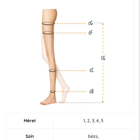
Méret
1, 2, 3, 4, 5
Szín
bézs,