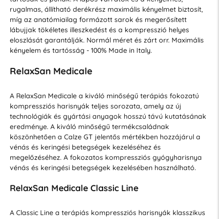
rugalmas, állítható derékrész maximális kényelmet biztosít,
míg az anatómiailag formázott sarok és megerősített
lábujjak tökéletes illeszkedést és a kompresszió helyes
eloszlását garantálják. Normál méret és zárt orr. Maximális
kényelem és tartósság - 100% Made in Italy.
RelaxSan Medicale
A RelaxSan Medicale a kiváló minőségű terápiás fokozatú
kompressziós harisnyák teljes sorozata, amely az új
technológiák és gyártási anyagok hosszú távú kutatásának
eredménye. A kiváló minőségű termékcsaládnak
köszönhetően a Calze GT jelentős mértékben hozzájárul a
vénás és keringési betegségek kezeléséhez és
megelőzéséhez. A fokozatos kompressziós gyógyharisnya
vénás és keringési betegségek kezelésében használható.
RelaxSan Medicale Classic Line
A Classic Line a terápiás kompressziós harisnyák klasszikus