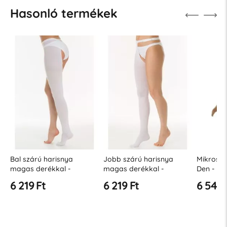
Hasonló termékek
on
Bal szárú harisnya
Jobb szárú harisnya
Mikroszá
ok
magas derékkal -
magas derékkal -
Den - kö
(polybag) - AE20 (18-23
(polybag) - AE20 (18-23
kompress
6 219 Ft
6 219 Ft
6 546 
Hgmm)
Hgmm)
Hgmm