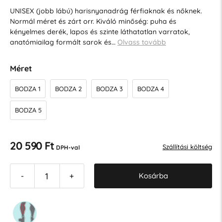
UNISEX (jobb lábú) harisnyanadrág férfiaknak és nőknek.
Normál méret és zárt orr. Kiváló minőség: puha és
kényelmes derék, lapos és szinte láthatatlan varratok,
anatómiailag formált sarok és…
Olvass tovább
Méret
BODZA 1
BODZA 2
BODZA 3
BODZA 4
BODZA 5
20 590 Ft
Szállítási költség
DPH-val
Kosárba
-
+