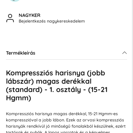
NAGYKER
Bejelentkezés nagykereskedelem
Termékleírás
Kompressziós harisnya (jobb
lábszár) magas derékkal
(standard) - 1. osztály - (15-21
Hgmm)
Kompressziós harisnya magas derékkal, 15-21 Hgmm-es
kompresszióval a jobb lábon. Ezek az orvosi kompressziós
harisnyák rendkívül jó minőségű fonalakból készülnek, ezért
tartósak és puhák. A lapos varratok és a kényelmes,