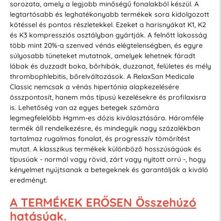
sorozata, amely a legjobb minőségű fonalakból készül. A
legtartósabb és leghatékonyabb termékek sora kidolgozott
kötéssel és pontos részletekkel. Ezeket a harisnyákat K1, K2
és K3 kompressziós osztályban gyártják. A felnőtt lakosság
több mint 20%-a szenved vénás elégtelenségben, és egyre
súlyosabb tüneteket mutatnak, amelyek lehetnek fáradt
lábak és duzzadt boka, bőrhibák, duzzanat, felületes és mély
thrombophlebitis, bőrelváltozások. A RelaxSan Medicale
Classic nemcsak a vénás hipertónia alapkezelésére
összpontosít, hanem más típusú kezelésekre és profilaxisra
is. Lehetőség van az egyes betegek számára
legmegfelelőbb Hgmm-es dózis kiválasztására. Háromféle
termék áll rendelkezésre, és mindegyik nagy százalékban
tartalmaz rugalmas fonalat, és progresszív tömörítést
mutat. A klasszikus termékek különböző hosszúságúak és
típusúak - normál vagy rövid, zárt vagy nyitott orrú -, hogy
kényelmet nyújtsanak a betegeknek és garantálják a kiváló
eredményt.
A TERMÉKEK ERŐSEN Összehúzó
hatásúak.