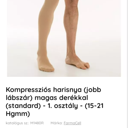
Kompressziós harisnya (jobb
lábszár) magas derékkal
(standard) - 1. osztály - (15-21
Hgmm)
katalógus sz.: M1480R
Márka:
FarmaCell