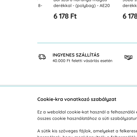
sziós fok 8-
derékkal - (polybag) - AE20
derékkal - (po
(18-23 Hgmm)
(18-23 Hgmm)
6 178 Ft
6 178 Ft
 VÁSÁRLÁS
INGYENES SZÁLLÍTÁS
osan
40.000 Ft feletti vásárlás esetén
Cookie-kra vonatkozó szabályzat
Vevőszolgálat
A vá
Ez a weboldal cookie-kat használ a felhasználó
összes cookie használatához a süti szabályzat
Hétköznap 8:00-tól 16:00-ig
Reklam
info@vohy.hu
Szállít
A sütik kis szöveges fájlok, amelyeket a felker