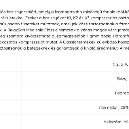
sziós harisnyacsalád, amely a legmagasabb minőségű fonalakból ké
 részletekkel. Ezeket a harisnyákat K1, K2 és K3 kompressziós oszt
 súlyosabb tüneteket mutatnak, amelyek közé tartozhatnak a fára
ások. A RelaxSan Medicale Classic nemcsak a vénás magas vérnyom
beteg számára kiválasztható a legmegfelelőbb Hgmm dózis. Három
 fokozatos kompressziót mutat. A Classic termékek különböző hos
biztosítsanak a betegeknek és garantálják a kiváló eredményt. A mér
1, 2, 3, 4,
Bézs,
1 dara
75% nejlon, 25%
cikkszám: M