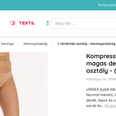
Tanácsadó
TEXTIL
HIGIÉNIA
 harisnya
Harisnyanadrág
1. tömörítési osztály – Harisnyanadrág
Kompressz
magas der
osztály -
katalógus sz.: M1
UNISEX (jobb láb
Normál méretű, n
derék, lapos és s
sarok és…
Olvas