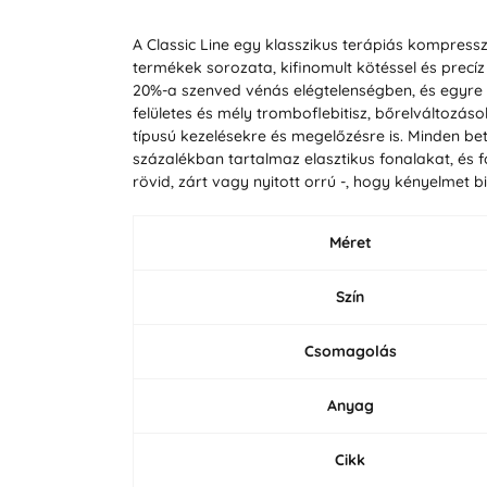
A Classic Line egy klasszikus terápiás kompres
termékek sorozata, kifinomult kötéssel és precíz
20%-a szenved vénás elégtelenségben, és egyre
felületes és mély tromboflebitisz, bőrelváltoz
típusú kezelésekre és megelőzésre is. Minden 
százalékban tartalmaz elasztikus fonalakat, és
rövid, zárt vagy nyitott orrú -, hogy kényelmet 
Méret
Szín
Csomagolás
Anyag
Cikk