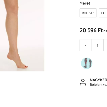
Méret
BODZA 1
BOD
20 596 Ft
DP
-
NAGYKE
Bejelentk