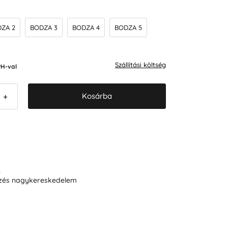
ZA 2
BODZA 3
BODZA 4
BODZA 5
Szállítási költség
H-val
Kosárba
+
R
ezés nagykereskedelem