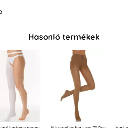
Q
Hasonló termékek
risnya magas
Mikroszálas harisnya 70 Den
Harisnya 70 D