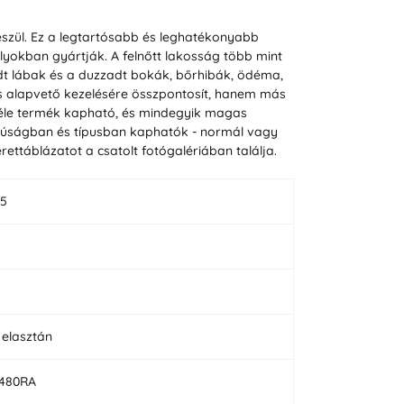
szül. Ez a legtartósabb és leghatékonyabb
ályokban gyártják. A felnőtt lakosság több mint
dt lábak és a duzzadt bokák, bőrhibák, ödéma,
ás alapvető kezelésére összpontosít, hanem más
féle termék kapható, és mindegyik magas
szúságban és típusban kaphatók - normál vagy
ettáblázatot a csatolt fotógalériában találja.
 5
b
 elasztán
1480RA