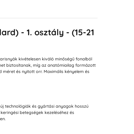
d) - 1. osztály - (15-21
risnyák kivételesen kiváló minőségű fonalból
met biztosítanak, míg az anatómiailag formázott
d méret és nyitott orr. Maximális kényelem és
 új technológiák és gyártási anyagok hosszú
 keringési betegségek kezeléséhez és
en.