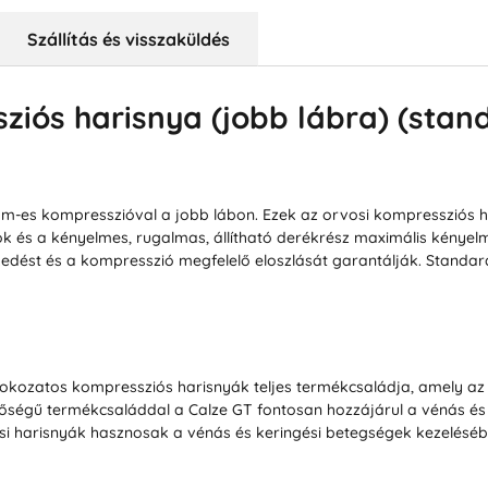
Szállítás és visszaküldés
ós harisnya (jobb lábra) (standar
-es kompresszióval a jobb lábon. Ezek az orvosi kompressziós ha
tok és a kényelmes, rugalmas, állítható derékrész maximális kényel
zkedést és a kompresszió megfelelő eloszlását garantálják. Standar
 fokozatos kompressziós harisnyák teljes termékcsaládja, amely az
őségű termékcsaláddal a Calze GT fontosan hozzájárul a vénás és
i harisnyák hasznosak a vénás és keringési betegségek kezeléséb