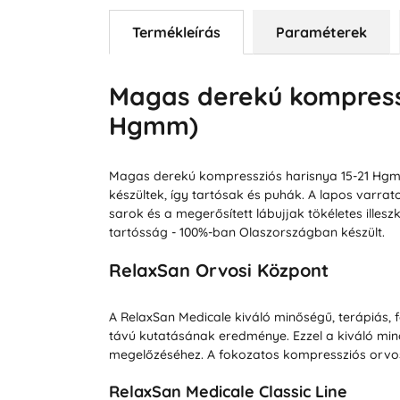
Termékleírás
Paraméterek
Magas derekú kompresszi
Hgmm)
Magas derekú kompressziós harisnya 15-21 Hgmm
készültek, így tartósak és puhák. A lapos varra
sarok és a megerősített lábujjak tökéletes illes
tartósság - 100%-ban Olaszországban készült.
RelaxSan Orvosi Központ
A RelaxSan Medicale kiváló minőségű, terápiás,
távú kutatásának eredménye. Ezzel a kiváló min
megelőzéséhez. A fokozatos kompressziós orvos
RelaxSan Medicale Classic Line