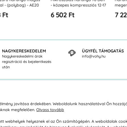
lybag) - AE20
- közepes kompressziós 12-17
megerősített o
Hgmm
könnyű kompre
6 502 Ft
7 222 Ft
17 Hgmm
NAGYKERESKEDELEM
ÜGYFÉL TÁMOGATÁS
Nagykereskedelmi árak
info@vohy.hu
regisztráció és bejelentkezés
után
sárlásról
Rólunk
i élmény javítása érdekében. Weboldalunk használatával Ön hozzájá
unknak megfelelően.
Olvass tovább
áció / Áru visszaküldése
Kapcsolatok
ás és fizetés
Társaságról
esett webhelyek helyeznek el az Ön számítógépén. A weboldalak cook