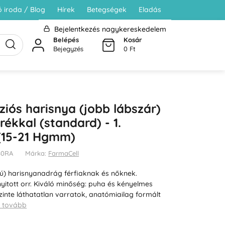
 iroda / Blog
Hírek
Betegségek
Eladás
Bejelentkezés nagykereskedelem
Belépés
Kosár
Bejegyzés
0 Ft
iós harisnya (jobb lábszár)
ékkal (standard) - 1.
 (15-21 Hgmm)
480RA
Márka:
FarmaCell
ú) harisnyanadrág férfiaknak és nőknek.
yitott orr. Kiváló minőség: puha és kényelmes
zinte láthatatlan varratok, anatómiailag formált
s tovább