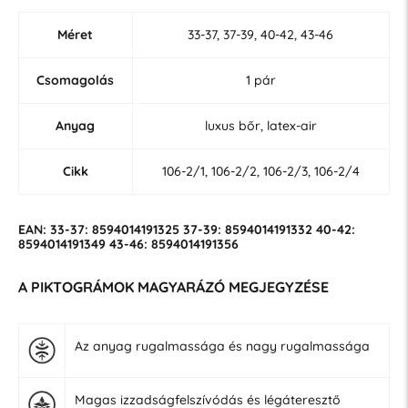
Méret
33-37, 37-39, 40-42, 43-46
Csomagolás
1 pár
Anyag
luxus bőr, latex-air
Cikk
106-2/1, 106-2/2, 106-2/3, 106-2/4
EAN: 33-37: 8594014191325 37-39: 8594014191332 40-42:
8594014191349 43-46: 8594014191356
A PIKTOGRÁMOK MAGYARÁZÓ MEGJEGYZÉSE
Az anyag rugalmassága és nagy rugalmassága
Magas izzadságfelszívódás és légáteresztő