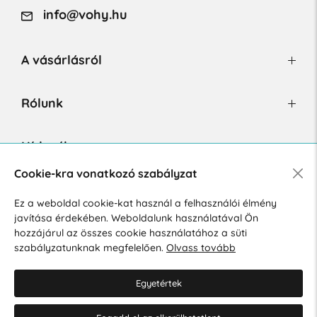
info@vohy.hu
A vásárlásról
Rólunk
Hírlevél
Cookie-kra vonatkozó szabályzat
Ez a weboldal cookie-kat használ a felhasználói élmény
Hozzájárulok a személyes adatok marketing célú kezeléséhez.
javítása érdekében. Weboldalunk használatával Ön
Személyes adatok védelmére vonatkozó szabályzat
.
hozzájárul az összes cookie használatához a süti
szabályzatunknak megfelelően.
Olvass tovább
Egyetértek