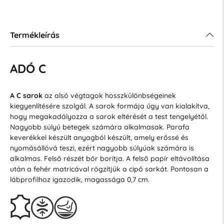
Termékleírás
ADÓ C
A C sarok
az alsó végtagok hosszkülönbségeinek
kiegyenlítésére szolgál. A sarok formája úgy van kialakítva,
hogy megakadályozza a sarok eltérését a test tengelyétől.
Nagyobb súlyú betegek számára alkalmasak. Parafa
keverékkel készült anyagból készült, amely erőssé és
nyomásállóvá teszi, ezért nagyobb súlyúak számára is
alkalmas. Felső részét bőr borítja. A felső papír eltávolítása
után a fehér matricával rögzítjük a cipő sarkát. Pontosan a
lábprofilhoz igazodik, magassága 0,7 cm.