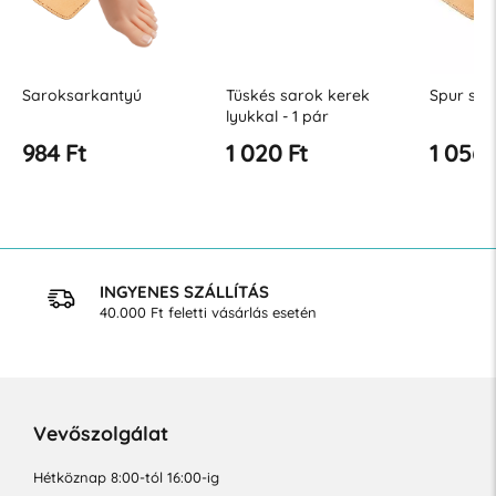
Saroksarkantyú
Tüskés sarok kerek
Spur sar
lyukkal - 1 pár
984 Ft
1 020 Ft
1 056 
INGYENES SZÁLLÍTÁS
40.000 Ft feletti vásárlás esetén
Vevőszolgálat
Hétköznap 8:00-tól 16:00-ig