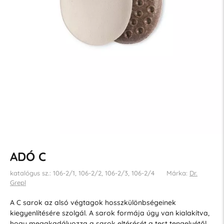
ADÓ C
katalógus sz.: 106-2/1, 106-2/2, 106-2/3, 106-2/4
Márka:
Dr.
Grepl
A C sarok az alsó végtagok hosszkülönbségeinek
kiegyenlítésére szolgál. A sarok formája úgy van kialakítva,
hogy megakadályozza a sarok eltérését a test tengelyétől.