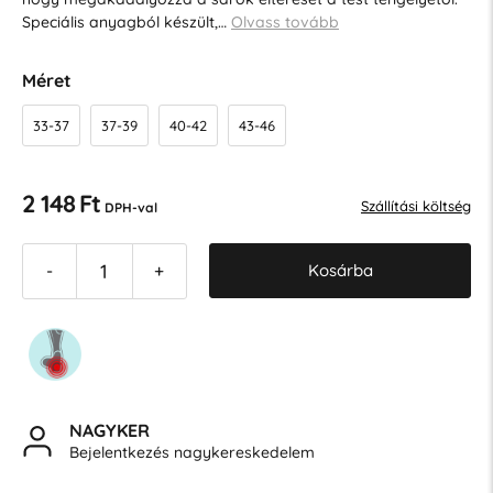
Speciális anyagból készült,…
Olvass tovább
Méret
33-37
37-39
40-42
43-46
2 148 Ft
Szállítási költség
DPH-val
Kosárba
-
+
NAGYKER
Bejelentkezés nagykereskedelem