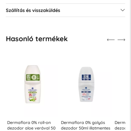
Szállítás és visszaküldés
Hasonló termékek
Dermaflora 0% roll-on
Dermaflora 0% golyós
Dermaflo
dezodor aloe verával 50
dezodor 50ml illatmentes
dezodor 