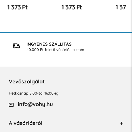
ml
érzékeny bőrre
argánola
1 373 Ft
1 373 Ft
1 373 
INGYENES SZÁLLÍTÁS
40.000 Ft feletti vásárlás esetén
Vevőszolgálat
Hétköznap 8:00-tól 16:00-ig
info@vohy.hu
A vásárlásról