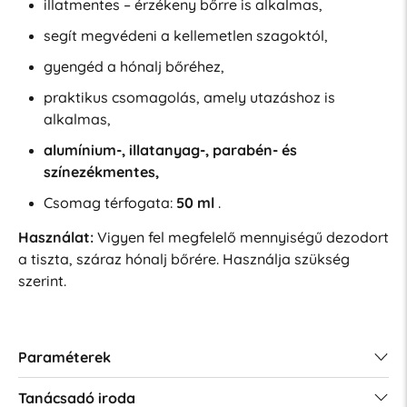
illatmentes – érzékeny bőrre is alkalmas,
segít megvédeni a kellemetlen szagoktól,
gyengéd a hónalj bőréhez,
praktikus csomagolás, amely utazáshoz is
alkalmas,
alumínium-, illatanyag-, parabén- és
színezékmentes,
Csomag térfogata:
50 ml
.
Használat:
Vigyen fel megfelelő mennyiségű dezodort
a tiszta, száraz hónalj bőrére. Használja szükség
szerint.
Paraméterek
Tanácsadó iroda