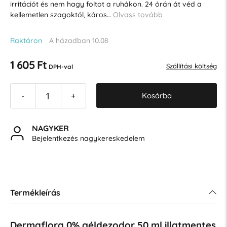
irritációt és nem hagy foltot a ruhákon. 24 órán át véd a
kellemetlen szagoktól, káros…
Olvass tovább
Raktáron
A házadban 10.08
1 605 Ft
Szállítási költség
DPH-val
Kosárba
-
+
NAGYKER
Bejelentkezés nagykereskedelem
Termékleírás
Dermaflora 0% géldezodor 50 ml illatmentes