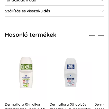
Szállítás és visszaküldés
Hasonló termékek
Dermaflora 0% roll-on
Dermaflora 0% golyós
Dermaflo