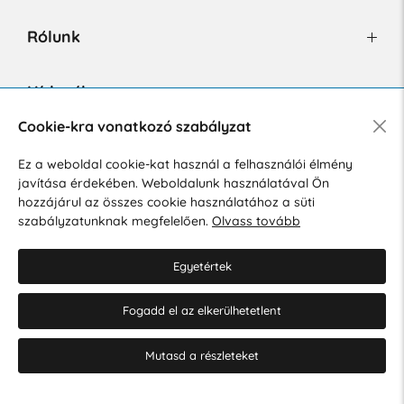
Rólunk
Hírlevél
Cookie-kra vonatkozó szabályzat
Ez a weboldal cookie-kat használ a felhasználói élmény
Hozzájárulok a személyes adatok marketing célú kezeléséhez.
javítása érdekében. Weboldalunk használatával Ön
Személyes adatok védelmére vonatkozó szabályzat
.
hozzájárul az összes cookie használatához a süti
szabályzatunknak megfelelően.
Olvass tovább
Egyetértek
Fogadd el az elkerülhetetlent
© 2026 Hesty s.r.o.
Cookie-beállítások szerkesztése
Mutasd a részleteket
Web design: MARLOW DESIGN