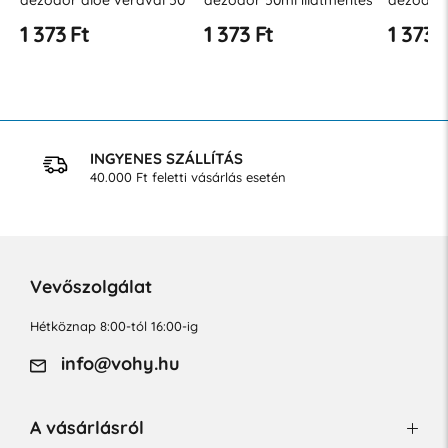
dezodor aloe verával 50
dezodor 50ml illatmentes
dezodor 
ml
érzékeny bőrre
argánola
1 373 Ft
1 373 Ft
1 373 
INGYENES SZÁLLÍTÁS
40.000 Ft feletti vásárlás esetén
Vevőszolgálat
Hétköznap 8:00-tól 16:00-ig
info@vohy.hu
A vásárlásról