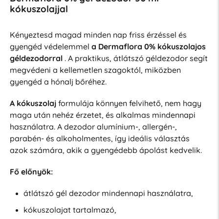
kókuszolajjal
Kényeztesd magad minden nap friss érzéssel és
gyengéd védelemmel
a Dermaflora 0% kókuszolajos
géldezodorral
. A praktikus, átlátszó géldezodor segít
megvédeni a kellemetlen szagoktól, miközben
gyengéd a hónalj bőréhez.
A kókuszolaj
formulája könnyen felvihető, nem hagy
maga után nehéz érzetet, és alkalmas mindennapi
használatra. A dezodor alumínium-, allergén-,
parabén- és alkoholmentes, így ideális választás
azok számára, akik a gyengédebb ápolást kedvelik.
Fő előnyök:
átlátszó gél dezodor mindennapi használatra,
kókuszolajat tartalmazó,