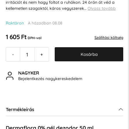
irritációt és nem hagy foltot a ruhákon. 24 órán át véd a
kellemetlen szagoktól, káros vegyszerek…
Olvass tovább
Raktáron
A házadban 08.08
1 605 Ft
Szállítási költség
DPH-val
Kosárba
-
+
NAGYKER
Bejelentkezés nagykereskedelem
Termékleírás
Dermaflora 0% gél dezodor 50 ml