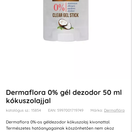
Dermaflora 0% gél dezodor 50 ml
kókuszolajjal
katalógus sz.: 15854
EAN: 5997001719749
Márka:
Dermaflóra
Dermaflora 0%-os géldezodor kókuszolaj kivonattal.
Természetes hatóanyagainak köszönhetően nem okoz