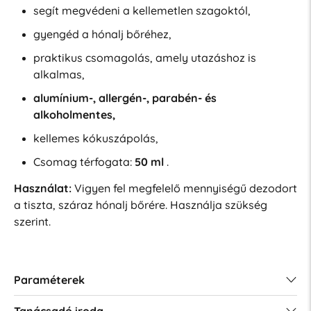
segít megvédeni a kellemetlen szagoktól,
gyengéd a hónalj bőréhez,
praktikus csomagolás, amely utazáshoz is
alkalmas,
alumínium-, allergén-, parabén- és
alkoholmentes,
kellemes kókuszápolás,
Csomag térfogata:
50 ml
.
Használat:
Vigyen fel megfelelő mennyiségű dezodort
a tiszta, száraz hónalj bőrére. Használja szükség
szerint.
Paraméterek
Tanácsadó iroda